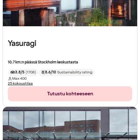
Yasuragi
10.7 km:n päässä Stockholm keskustasta
3.8/5
(
1708
)
8.6/10
Sustainability rating
Max
400
25 kokoustilaa
Tutustu kohteeseen