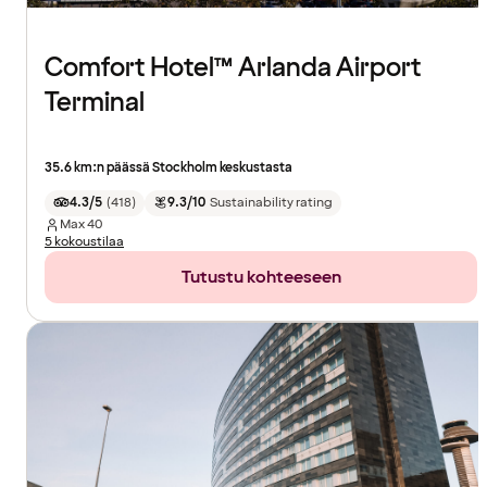
Comfort Hotel™ Arlanda Airport
Terminal
35.6 km:n päässä Stockholm keskustasta
4.3/5
(
418
)
9.3/10
Sustainability rating
Max
40
5 kokoustilaa
Tutustu kohteeseen