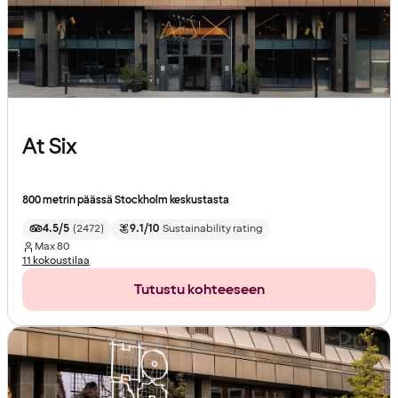
At Six
800 metrin päässä Stockholm keskustasta
4.5/5
(
2472
)
9.1/10
Sustainability rating
Max
80
11 kokoustilaa
Tutustu kohteeseen