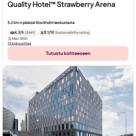
Quality Hotel™ Strawberry Arena
5.2 km:n päässä Stockholm keskustasta
4.3/5
(
2441
)
8.1/10
Sustainability rating
Max
1800
13 kokoustilaa
Tutustu kohteeseen