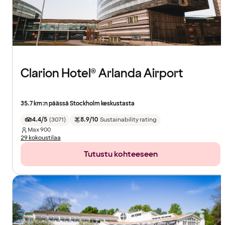
Clarion Hotel® Arlanda Airport
35.7 km:n päässä Stockholm keskustasta
4.4/5
(
3071
)
8.9/10
Sustainability rating
Max
900
29 kokoustilaa
Tutustu kohteeseen