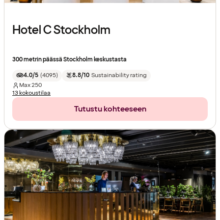
Hotel C Stockholm
300 metrin päässä Stockholm keskustasta
4.0/5
(
4095
)
8.8/10
Sustainability rating
Max
250
13 kokoustilaa
Tutustu kohteeseen