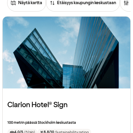
Näytä kartta
Etäisyys kaupungin keskustaan
Clarion Hotel® Sign
100 metrin päässä Stockholm keskustasta
4.0/5
(
5246
)
8.8/10
Sustainability rating