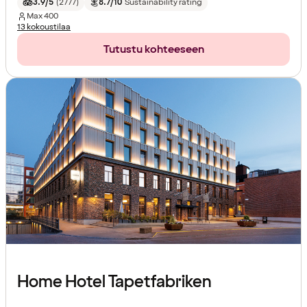
3.9/5
(
2777
)
8.7/10
Sustainability rating
Max
400
13 kokoustilaa
Tutustu kohteeseen
Home Hotel Tapetfabriken