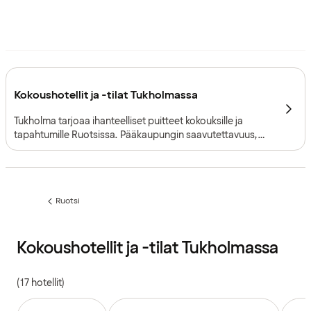
Kokoushotellit ja -tilat Tukholmassa
Tukholma tarjoaa ihanteelliset puitteet kokouksille ja
tapahtumille Ruotsissa. Pääkaupungin saavutettavuus,
monipuoliset kokousympäristöt ja tehokas joukkoliikenne
tukevat kaikenkokoisia tilaisuuksia – aina pienemmistä
kokouksista suuriin yritystapahtumiin.
Ruotsi
Edellinen
sivu:
Kokoushotellit ja -tilat Tukholmassa
(17 hotellit)