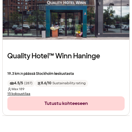
Quality Hotel™ Winn Haninge
19.3 km:n päässä Stockholm keskustasta
4.5/5
(
287
)
8.6/10
Sustainability rating
Max
189
15 kokoustilaa
Tutustu kohteeseen