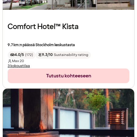
Comfort Hotel™ Kista
9.7 km:n päässä Stockholm keskustasta
4.0/5
(
172
)
9.3/10
Sustainability rating
Max
20
3 kokoustilaa
Tutustu kohteeseen