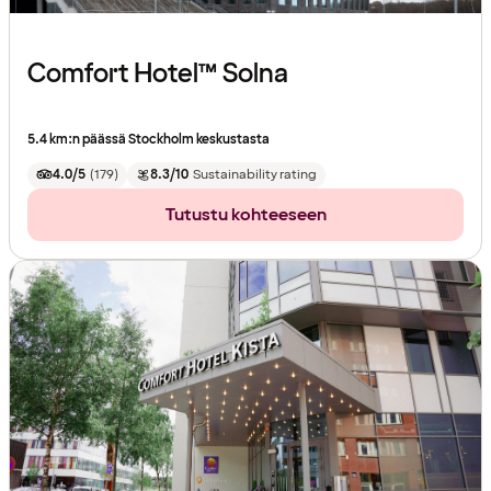
Comfort Hotel™ Solna
5.4 km:n päässä Stockholm keskustasta
4.0/5
(
179
)
8.3/10
Sustainability rating
Tutustu kohteeseen