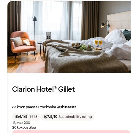
Clarion Hotel® Gillet
63 km:n päässä Stockholm keskustasta
4.1/5
(
1443
)
7.8/10
Sustainability rating
Max
200
20 kokoustilaa