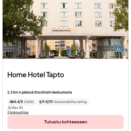
Home Hotel Tapto
2.2 km:n päässä Stockholm keskustasta
4.4/5
(
1602
)
9.0/10
Sustainability rating
Max
30
2 kokoustilaa
Tutustu kohteeseen