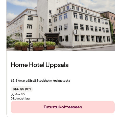
Home Hotel Uppsala
62.8 km:n päässä Stockholm keskustasta
4.1/5
(
89
)
Max
80
5 kokoustilaa
Tutustu kohteeseen