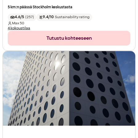
5 km:n päässä Stockholm keskustasta
4.6/5
(
257
)
9.4/10
Sustainability rating
Max
50
4 kokoustilaa
Tutustu kohteeseen