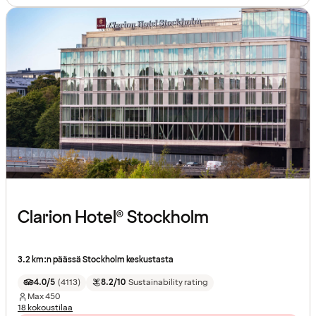
Clarion Hotel® Stockholm
3.2 km:n päässä Stockholm keskustasta
4.0/5
(
4113
)
8.2/10
Sustainability rating
Max
450
18 kokoustilaa