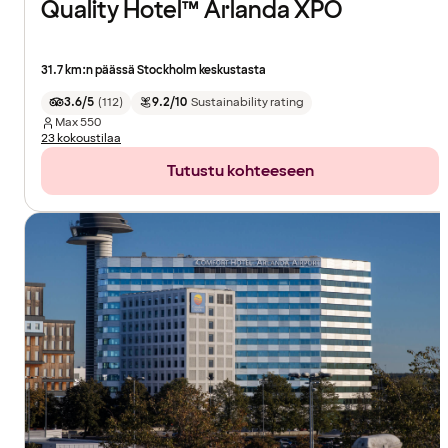
Quality Hotel™ Arlanda XPO
31.7 km:n päässä Stockholm keskustasta
3.6/5
(
112
)
9.2/10
Sustainability rating
Max
550
23 kokoustilaa
Tutustu kohteeseen