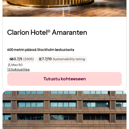
Clarion Hotel® Amaranten
600 metrin päässä Stockholm keskustasta
3.7/5
(
3305
)
7.7/10
Sustainability rating
Max
80
12 kokoustilaa
Tutustu kohteeseen