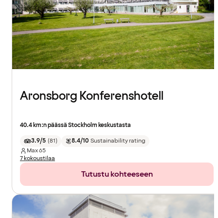
Aronsborg Konferenshotell
40.4 km:n päässä Stockholm keskustasta
3.9/5
(
81
)
8.4/10
Sustainability rating
Max
65
7 kokoustilaa
Tutustu kohteeseen