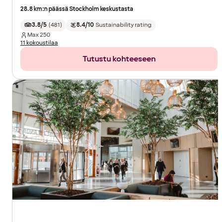
28.8 km:n päässä Stockholm keskustasta
3.8/5
(
481
)
8.4/10
Sustainability rating
Max
250
11 kokoustilaa
Tutustu kohteeseen