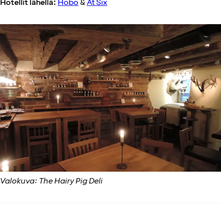
Hotellit lähellä:
Hobo
&
At Six
Valokuva: The Hairy Pig Deli