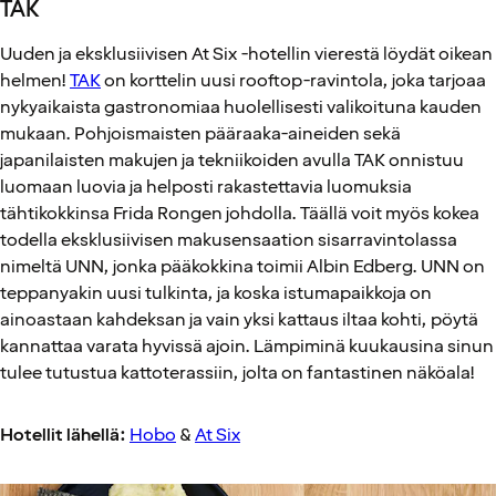
TAK
Uuden ja eksklusiivisen At Six -hotellin vierestä löydät oikean
helmen!
TAK
on korttelin uusi rooftop-ravintola, joka tarjoaa
nykyaikaista gastronomiaa huolellisesti valikoituna kauden
mukaan. Pohjoismaisten pääraaka-aineiden sekä
japanilaisten makujen ja tekniikoiden avulla TAK onnistuu
luomaan luovia ja helposti rakastettavia luomuksia
tähtikokkinsa Frida Rongen johdolla. Täällä voit myös kokea
todella eksklusiivisen makusensaation sisarravintolassa
nimeltä UNN, jonka pääkokkina toimii Albin Edberg. UNN on
teppanyakin uusi tulkinta, ja koska istumapaikkoja on
ainoastaan kahdeksan ja vain yksi kattaus iltaa kohti, pöytä
kannattaa varata hyvissä ajoin. Lämpiminä kuukausina sinun
tulee tutustua kattoterassiin, jolta on fantastinen näköala!
Hotellit lähellä:
Hobo
&
At Six