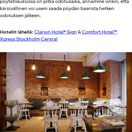
pöytätilauksissa on pitkä odotusaika, annamme vinkin, että
kärsivällinen voi usein saada pöydän baarista hetken
odotuksen jälkeen.
Hotellit lähellä:
Clarion Hotel® Sign
&
Comfort Hotel™
Xpress Stockholm Central