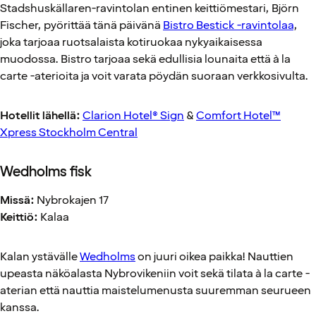
Stadshuskällaren-ravintolan entinen keittiömestari, Björn
Fischer, pyörittää tänä päivänä
Bistro Bestick -ravintolaa
,
joka tarjoaa ruotsalaista kotiruokaa nykyaikaisessa
muodossa. Bistro tarjoaa sekä edullisia lounaita että à la
carte -aterioita ja voit varata pöydän suoraan verkkosivulta.
Hotellit lähellä:
Clarion Hotel® Sign
&
Comfort Hotel™
Xpress Stockholm Central
Wedholms fisk
Missä:
Nybrokajen 17
Keittiö:
Kalaa
Kalan ystävälle
Wedholms
on juuri oikea paikka! Nauttien
upeasta näköalasta Nybrovikeniin voit sekä tilata à la carte -
aterian että nauttia maistelumenusta suuremman seurueen
kanssa.