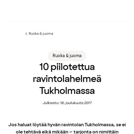
Ruoka & juoma
Edellinen
sivu:
Ruoka & juoma
10 piilotettua
ravintolahelmeä
Tukholmassa
Julkaistu: 18. joulukuuta 2017
Jos haluat löytää hyvän ravintolan Tukholmassa, se ei
ole tehtävä eikä mikään – tarjonta on nimittäin