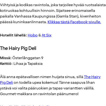
Viihtyisä ja kodikas ravintola, joka tarjoilee hyvää ruotsalaista
kotiruokaa kohtuullisin hinnoin. Sijaitsee erinomaisella
paikalla Vanhassa Kaupungissa (Gamla Stan), kivenheiton
päässä kuninkaanlinnasta.
Klikkaa tästä Facebook-sivulle.
Hotellit lähellä:
Hobo
&
At Six
The Hairy Pig Deli
Missä:
Österlånggatan 9
Keittiö
: Lihaa ja Tapaksia
Älä anna epätavallisen nimen huijata sinua, sillä
The Hairy
Pig Deli
on todella upea kokemus! Tänne saapuva lihan
ystävä voi valita pääruokien ja tapas-varianttien välillä.
Gourmet-makkara on ravintolan päänumero!