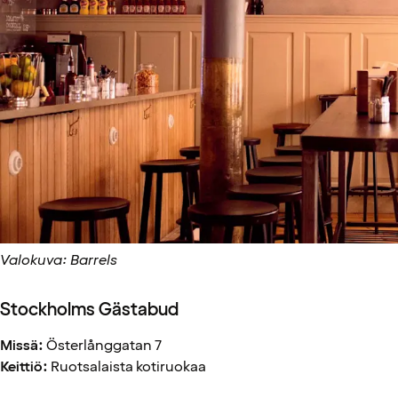
Valokuva: Barrels
Stockholms Gästabud
Missä:
Österlånggatan 7
Keittiö:
Ruotsalaista kotiruokaa