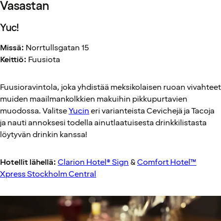
Vasastan
Yuc!
Missä:
Norrtullsgatan 15
Keittiö:
Fuusiota
Fuusioravintola, joka yhdistää meksikolaisen ruoan vivahteet
muiden maailmankolkkien makuihin pikkupurtavien
muodossa. Valitse
Yucin
eri varianteista Cevichejä ja Tacoja
ja nauti annoksesi todella ainutlaatuisesta drinkkilistasta
löytyvän drinkin kanssa!
Hotellit lähellä:
Clarion Hotel® Sign
&
Comfort Hotel™
Xpress Stockholm Central