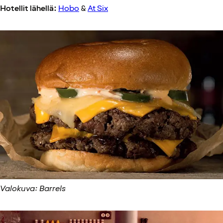
Hotellit lähellä:
Hobo
&
At Six
Valokuva: Barrels