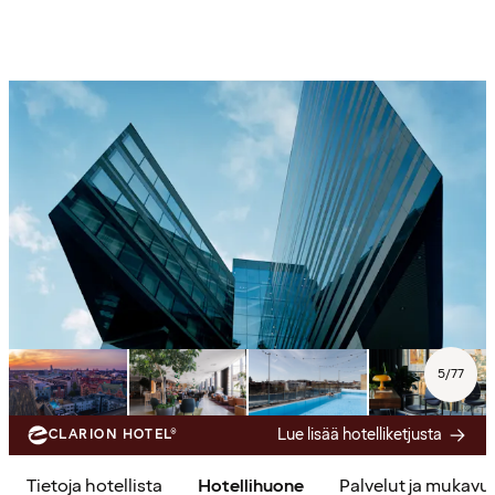
5
/
77
Lue lisää hotelliketjusta
CLARION HOTEL®
Tietoja hotellista
Hotellihuone
Palvelut ja mukavu