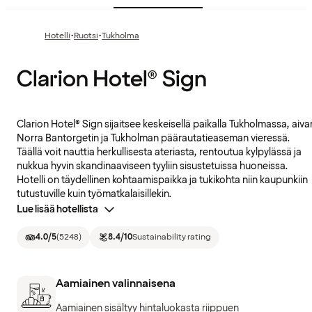
·
·
Hotelli
Ruotsi
Tukholma
Clarion Hotel® Sign
Clarion Hotel® Sign sijaitsee keskeisellä paikalla Tukholmassa, aiva
Norra Bantorgetin ja Tukholman päärautatieaseman vieressä.
Täällä voit nauttia herkullisesta ateriasta, rentoutua kylpylässä ja
nukkua hyvin skandinaaviseen tyyliin sisustetuissa huoneissa.
Hotelli on täydellinen kohtaamispaikka ja tukikohta niin kaupunkiin
tutustuville kuin työmatkalaisillekin.
Lue lisää hotellista
4.0
/5
(
5248
)
8.4
/10
Sustainability rating
Aamiainen valinnaisena
Aamiainen sisältyy hintaluokasta riippuen