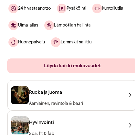
24 h vastaanotto
Pysäköinti
Kuntoilutila
Uima-allas
Lämpötilan hallinta
Huonepalvelu
Lemmikit sallittu
Löydä kaikki mukavuudet
Ruoka ja juoma
Aamiainen, ravintola & baari
Hyvinvointi
Spa, fit & fab