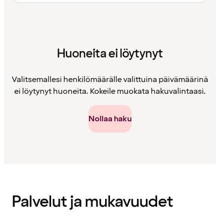
Huoneita ei löytynyt
Valitsemallesi henkilömäärälle valittuina päivämäärinä
ei löytynyt huoneita. Kokeile muokata hakuvalintaasi.
Nollaa haku
Sisältö
ladattu
Palvelut ja mukavuudet