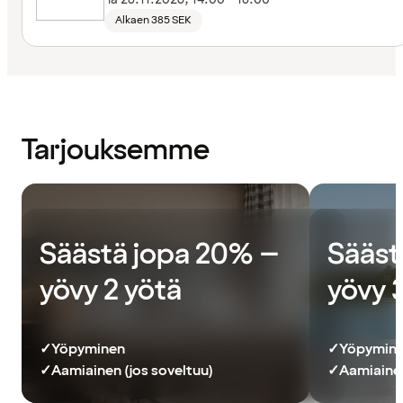
Alkaen 385 SEK
Tarjouksemme
Säästä jopa 20% –
Sääst
yövy 2 yötä
yövy 
✓
Yöpyminen
✓
Yöpymin
✓
Aamiainen (jos soveltuu)
✓
Aamiainen