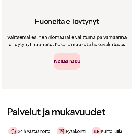
Huoneita ei löytynyt
Valitsemallesi henkilömäärälle valittuina päivämäärinä
ei löytynyt huoneita. Kokeile muokata hakuvalintaasi.
Nollaa haku
Sisältö
ladattu
Palvelut ja mukavuudet
24 h vastaanotto
Pysäköinti
Kuntoilutila