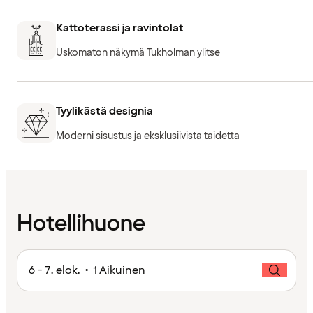
Kattoterassi ja ravintolat
Uskomaton näkymä Tukholman ylitse
Tyylikästä designia
Moderni sisustus ja eksklusiivista taidetta
Hotellihuone
6 - 7. elok. • 1 Aikuinen