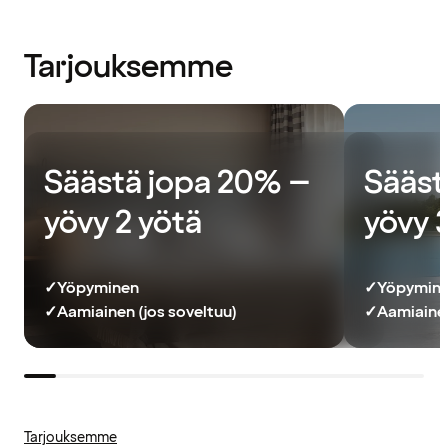
Tarjouksemme
Säästä jopa 20% –
Sääst
yövy 2 yötä
yövy 
✓
Yöpyminen
✓
Yöpymin
✓
Aamiainen (jos soveltuu)
✓
Aamiainen
Tarjouksemme