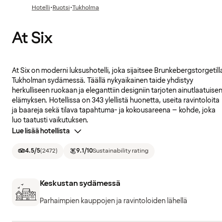
·
·
Hotelli
Ruotsi
Tukholma
At Six
At Six on moderni luksushotelli, joka sijaitsee Brunkebergstorgetill
Tukholman sydämessä. Täällä nykyaikainen taide yhdistyy
herkulliseen ruokaan ja eleganttiin designiin tarjoten ainutlaatuise
elämyksen. Hotellissa on 343 ylellistä huonetta, useita ravintoloita
ja baareja sekä tilava tapahtuma- ja kokousareena – kohde, joka
luo taatusti vaikutuksen.
Lue lisää hotellista
4.5
/5
(
2472
)
9.1
/10
Sustainability rating
Keskustan sydämessä
Parhaimpien kauppojen ja ravintoloiden lähellä