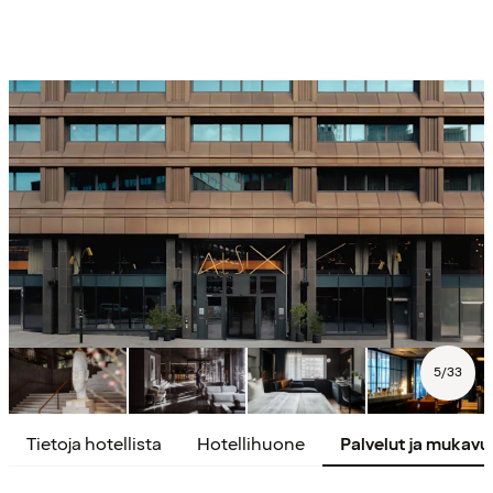
5
/
33
Tietoja hotellista
Hotellihuone
Palvelut ja mukav