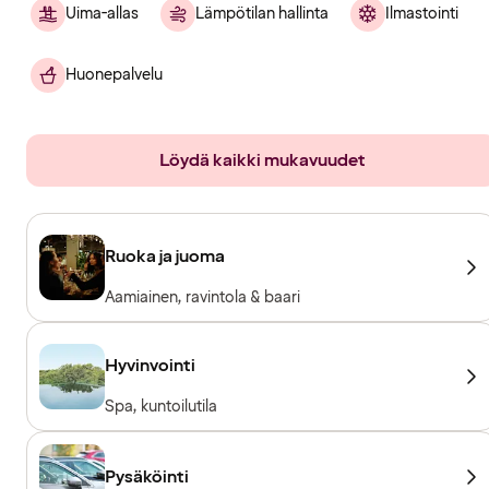
Uima-allas
Lämpötilan hallinta
Ilmastointi
Huonepalvelu
Löydä kaikki mukavuudet
Ruoka ja juoma
Aamiainen, ravintola & baari
Hyvinvointi
Spa, kuntoilutila
Pysäköinti