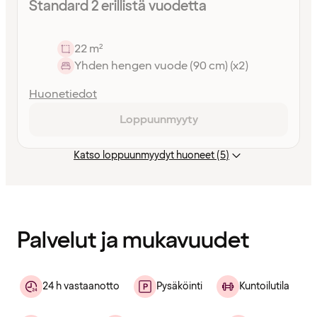
Standard 2 erillistä vuodetta
22 m²
Yhden hengen vuode (90 cm) (x2)
Huonetiedot
Loppuunmyyty
Katso loppuunmyydyt huoneet (5)
Sisältö
ladattu
Palvelut ja mukavuudet
24 h vastaanotto
Pysäköinti
Kuntoilutila