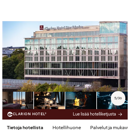
5
/
36
Lue lisää hotelliketjusta
CLARION HOTEL®
Tietoja hotellista
Hotellihuone
Palvelut ja mukav