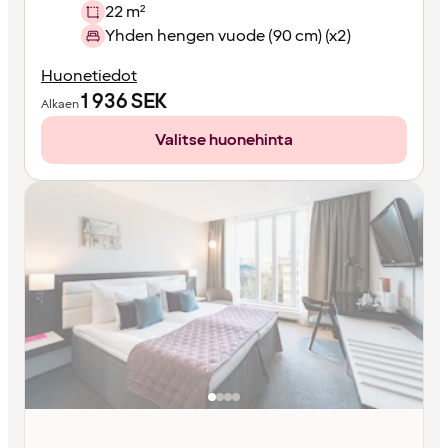
22 m²
Yhden hengen vuode (90 cm) (x2)
Huonetiedot
1 936
SEK
Alkaen
Valitse huonehinta