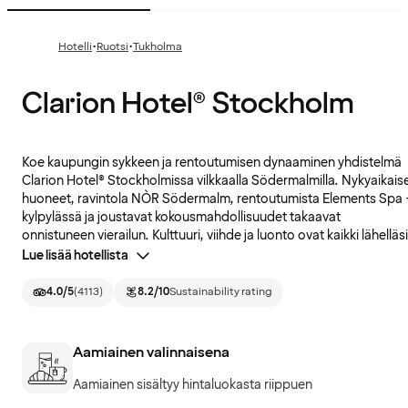
·
·
Hotelli
Ruotsi
Tukholma
Clarion Hotel® Stockholm
Koe kaupungin sykkeen ja rentoutumisen dynaaminen yhdistelmä
Clarion Hotel® Stockholmissa vilkkaalla Södermalmilla. Nykyaikais
huoneet, ravintola NÒR Södermalm, rentoutumista Elements Spa 
kylpylässä ja joustavat kokousmahdollisuudet takaavat
onnistuneen vierailun. Kulttuuri, viihde ja luonto ovat kaikki lähelläsi
Lue lisää hotellista
4.0
/5
(
4113
)
8.2
/10
Sustainability rating
Aamiainen valinnaisena
Aamiainen sisältyy hintaluokasta riippuen