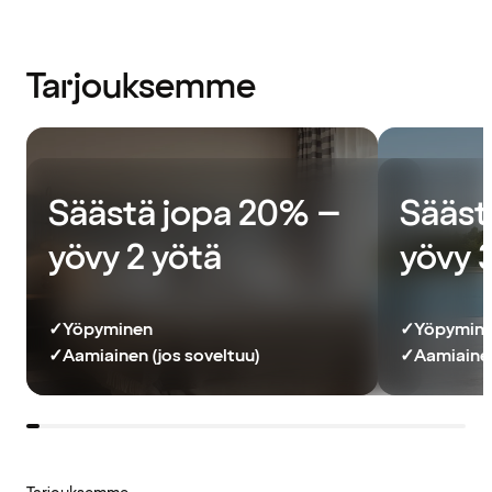
Tarjouksemme
Säästä jopa 20% –
Sääst
yövy 2 yötä
yövy 
✓
Yöpyminen
✓
Yöpymin
✓
Aamiainen (jos soveltuu)
✓
Aamiainen