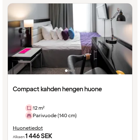
Compact kahden hengen huone
12 m²
Parivuode (140 cm)
Huonetiedot
1 446
SEK
Alkaen