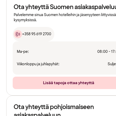
Ota yhteyttä Suomen asiakaspalvelu
Palvelemme sinua Suomen hotelleihin ja jäsenyyteen liittyvissä
kysymyksissä.
+358 95 619 2700
Ma-pe:
08:00 - 17
Viikonloppu ja juhlapyhät:
Sulje
Lisää tapoja ottaa yhteyttä
Ota yhteyttä pohjoismaiseen
asiakaspalveluun