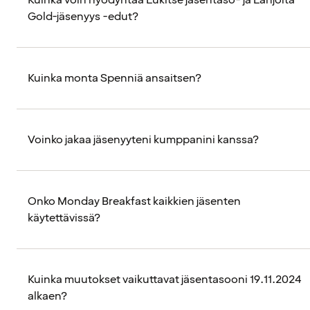
Kuinka voin hyödyntää Lukitse jäsentaso- ja Lahjoita
Gold-jäsenyys -edut?
Kuinka monta Spenniä ansaitsen?
Voinko jakaa jäsenyyteni kumppanini kanssa?
Onko Monday Breakfast kaikkien jäsenten
käytettävissä?
Kuinka muutokset vaikuttavat jäsentasooni 19.11.2024
alkaen?