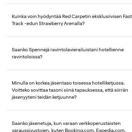
Kuinka voin hyödyntää Red Carpetin eksklusiivisen Fast
Track -edun Strawberry Arenalla?
Saanko Spennejä ravintolavierailuistani hotellienne
ravintoloissa?
Minulla on korkea jäsentaso toisessa hotelliketjussa.
Voitteko sovittaa tasoni siinä tapauksessa, että siirrän
jäsenyyteni teidän ketjuunne?
Saanko jäsenetuja, kun varaan verkkoperustaisten
varaussivustojen, kuten Booking.com, Expedia.com,