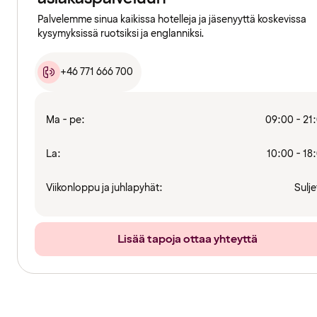
Palvelemme sinua kaikissa hotelleja ja jäsenyyttä koskevissa
kysymyksissä ruotsiksi ja englanniksi.
+46 771 666 700
Ma - pe:
09:00 - 21
La:
10:00 - 18
Viikonloppu ja juhlapyhät:
Sulje
Lisää tapoja ottaa yhteyttä