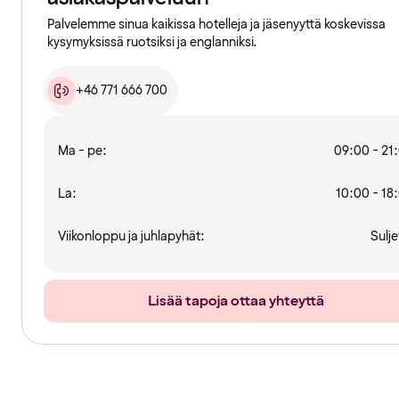
Palvelemme sinua kaikissa hotelleja ja jäsenyyttä koskevissa
kysymyksissä ruotsiksi ja englanniksi.
+46 771 666 700
Ma - pe:
09:00 - 21
La:
10:00 - 18
Viikonloppu ja juhlapyhät:
Sulje
Lisää tapoja ottaa yhteyttä