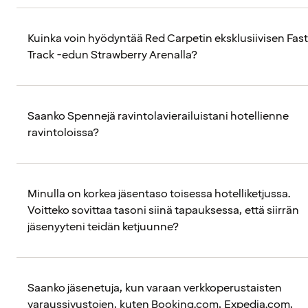
Kuinka voin hyödyntää Red Carpetin eksklusiivisen Fast
Track -edun Strawberry Arenalla?
Saanko Spennejä ravintolavierailuistani hotellienne
ravintoloissa?
Minulla on korkea jäsentaso toisessa hotelliketjussa.
Voitteko sovittaa tasoni siinä tapauksessa, että siirrän
jäsenyyteni teidän ketjuunne?
Saanko jäsenetuja, kun varaan verkkoperustaisten
varaussivustojen, kuten Booking.com, Expedia.com,