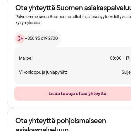
Ota yhteyttä Suomen asiakaspalvelu
Palvelemme sinua Suomen hotelleihin ja jäsenyyteen liittyvissä
kysymyksissä.
+358 95 619 2700
Ma-pe:
08:00 - 17
Viikonloppu ja juhlapyhät:
Sulje
Lisää tapoja ottaa yhteyttä
Ota yhteyttä pohjoismaiseen
asiakaspalveluun