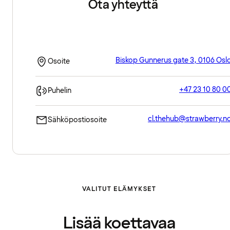
Ota yhteyttä
Biskop Gunnerus gate 3, 0106 Osl
Osoite
+47 23 10 80 0
Puhelin
cl.thehub@strawberry.n
Sähköpostiosoite
VALITUT ELÄMYKSET
Lisää koettavaa