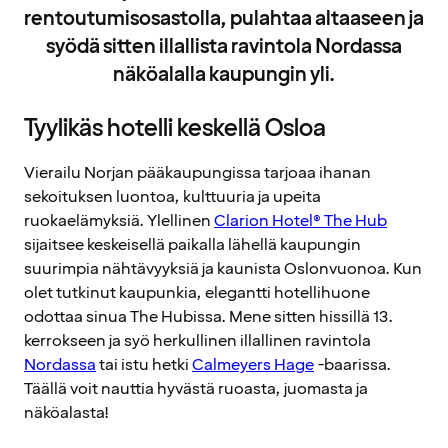
rentoutumisosastolla, pulahtaa altaaseen ja
syödä sitten illallista ravintola Nordassa
näköalalla kaupungin yli.
Tyylikäs hotelli keskellä Osloa
Vierailu Norjan pääkaupungissa tarjoaa ihanan
sekoituksen luontoa, kulttuuria ja upeita
ruokaelämyksiä. Ylellinen
Clarion Hotel® The Hub
sijaitsee keskeisellä paikalla lähellä kaupungin
suurimpia nähtävyyksiä ja kaunista Oslonvuonoa. Kun
olet tutkinut kaupunkia, elegantti hotellihuone
odottaa sinua The Hubissa. Mene sitten hissillä 13.
kerrokseen ja syö herkullinen illallinen ravintola
Nordassa
tai istu hetki
Calmeyers Hage
-baarissa.
Täällä voit nauttia hyvästä ruoasta, juomasta ja
näköalasta!