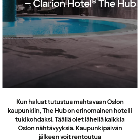
– Clarion Hotel® The Hub
Kun haluat tutustua mahtavaan Oslon
kaupunkiin, The Hub on erinomainen hotelli
tukikohdaksi. Täällä olet lähellä kaikkia
Oslon nähtävyyksiä. Kaupunkipäivän
jälkeen voit rentoutua