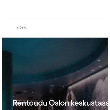
Oslo
Edellinen
sivu:
Rentoudu Oslon keskustass