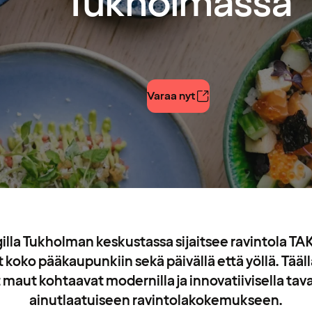
Tukholmassa
Varaa nyt
lla Tukholman keskustassa sijaitsee ravintola TAK
oko pääkaupunkiin sekä päivällä että yöllä. Täällä
maut kohtaavat modernilla ja innovatiivisella tava
ainutlaatuiseen ravintolakokemukseen.