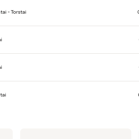
ai - Torstai
i
i
tai