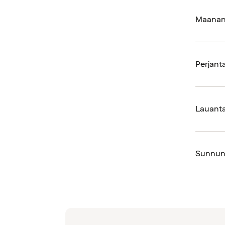
Maanant
Perjanta
Lauanta
Sunnun