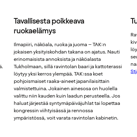
Tavallisesta poikkeava
T
ruokaelämys
Ra
ki
Ilmapiiri, näköala, ruoka ja juoma – TAK:n
löy
n
jokaisen yksityiskohdan takana on ajatus. Nauti
se
erinomaisista annoksista ja näköalasta
na
ä.
Tukholmaan, sillä ravintolan baari ja kattoterassi
St
löytyy yksi kerros ylempää. TAK:ssa koet
pohjoismaiset raaka-aineet japanilaisittain
valmistettuina. Jokainen ainesosa on huolella
valittu niin kauden kuin laadun perusteella. Jos
haluat järjestää syntymäpäiväjuhlat tai lopettaa
kongressin viihtyisässä ja rennossa
ympäristössä, voit varata ravintolan kabinetin.