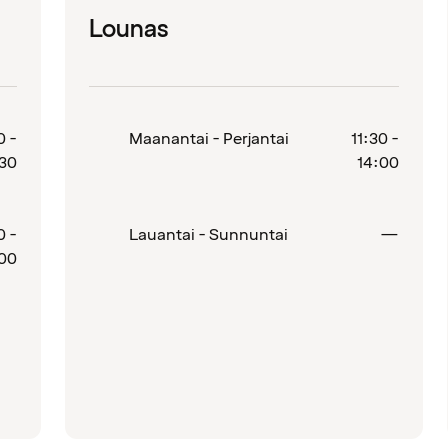
Lounas
0 -
Maanantai - Perjantai
11:30 -
:30
14:00
Suljet
0 -
Lauantai - Sunnuntai
—
:00