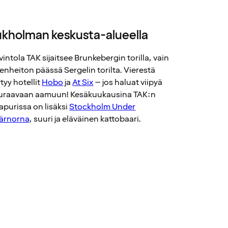
ukholman keskusta-alueella
vintola TAK sijaitsee Brunkebergin torilla, vain
venheiton päässä Sergelin torilta. Vierestä
tyy hotellit
Hobo
ja
At Six
– jos haluat viipyä
uraavaan aamuun! Kesäkuukausina TAK:n
apurissa on lisäksi
Stockholm Under
järnorna
, suuri ja eläväinen kattobaari.