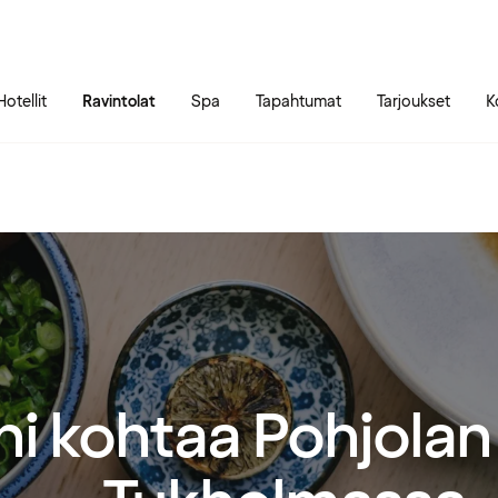
Siirry sivun sisältöön
Siirry sivun päävalikkoon
Hotellit
Ravintolat
Spa
Tapahtumat
Tarjoukset
K
i kohtaa Pohjolan