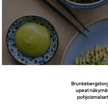
Brunkebergstorgi
upeat näkymät k
pohjoismaiset 