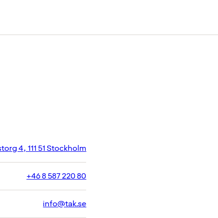
torg 4, 111 51 Stockholm
+46 8 587 220 80
info@tak.se