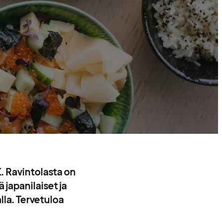
. Ravintolasta on
 japanilaiset ja
lla. Tervetuloa