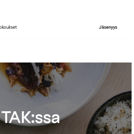
okoukset
Jäsenyys
 TAK:ssa