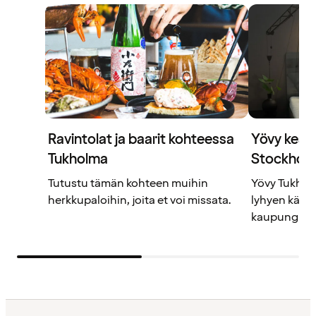
Ravintolat ja baarit kohteessa
Yövy keske
Tukholma
Stockholm
Tutustu tämän kohteen muihin
Yövy Tukhom
herkkupaloihin, joita et voi missata.
lyhyen käve
kaupungin t