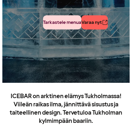
Tarkastele menua
Varaa nyt
ICEBAR on arktinen elämys Tukholmassa!
Viileän raikas ilma, jännittävä sisustus ja
taiteellinen design. Tervetuloa Tukholman
kylmimpään baariin.