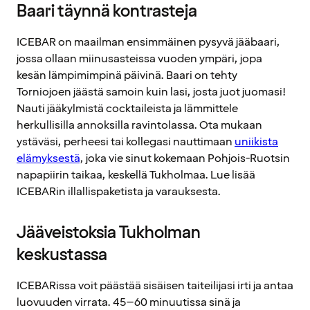
Baari täynnä kontrasteja
ICEBAR on maailman ensimmäinen pysyvä jääbaari,
jossa ollaan miinusasteissa vuoden ympäri, jopa
kesän lämpimimpinä päivinä. Baari on tehty
Torniojoen jäästä samoin kuin lasi, josta juot juomasi!
Nauti jääkylmistä cocktaileista ja lämmittele
herkullisilla annoksilla ravintolassa. Ota mukaan
ystäväsi, perheesi tai kollegasi nauttimaan
uniikista
elämyksestä
, joka vie sinut kokemaan Pohjois-Ruotsin
napapiirin taikaa, keskellä Tukholmaa. Lue lisää
ICEBARin illallispaketista ja varauksesta.
Jääveistoksia Tukholman
keskustassa
ICEBARissa voit päästää sisäisen taiteilijasi irti ja antaa
luovuuden virrata. 45–60 minuutissa sinä ja