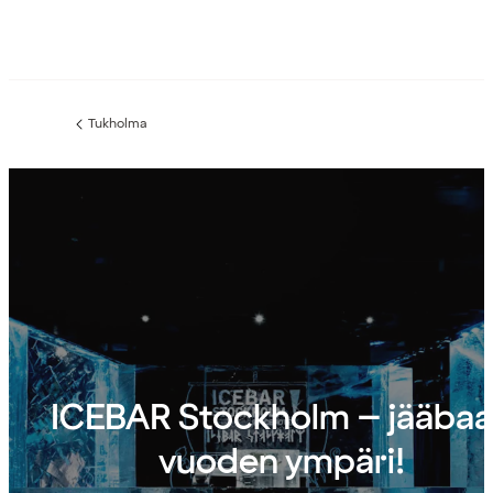
Tukholma
Edellinen
sivu:
ICEBAR Stockholm – jääbaa
vuoden ympäri!