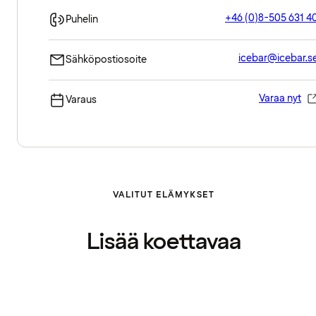
+46 (0)8-505 631 4
Puhelin
icebar@icebar.s
Sähköpostiosoite
Varaa nyt
Varaus
VALITUT ELÄMYKSET
Lisää koettavaa