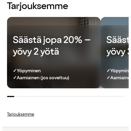
Tarjouksemme
Säästä jopa 20% –
Sääst
yövy 2 yötä
yövy 
✓
Yöpyminen
✓
Yöpymin
✓
Aamiainen (jos soveltuu)
✓
Aamiainen
Tarjouksemme