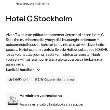
·
·
Hotelli
Ruotsi
Tukholma
Hotel C Stockholm
Aivan Tukholman päärautatieaseman vieressä sijaitsee Hotel C
Stockholm, erinomaisilla yhteyksillä kaupungin tarjontaan –
ostosmahdollisuudet, kahvilat ja ravintolat ovat vain kivenheiton
päässä. Hotellissa on ravintola Swede Hollow sekä upea ICEBAR,
jossa voit nauttia juomia jäästä valmistetuista laseista. Nauti
yöunista viihtyisissä huoneissa ja aloita uusi päivä herkullisella
aamiaisella.
Lue lisää hotellista
4.0
/5
(
4104
)
8.3
/10
Sustainability rating
Aamiainen valinnaisena
Aamiainen sisältyy hintaluokasta riippuen