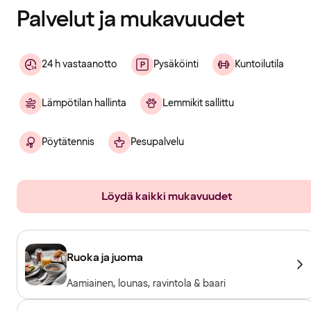
Palvelut ja mukavuudet
24 h vastaanotto
Pysäköinti
Kuntoilutila
Lämpötilan hallinta
Lemmikit sallittu
Pöytätennis
Pesupalvelu
Löydä kaikki mukavuudet
Ruoka ja juoma
Aamiainen, lounas, ravintola & baari