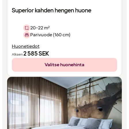
Superior kahden hengen huone
20-22 m²
Parivuode (160 cm)
Huonetiedot
2 585
SEK
Alkaen
Valitse huonehinta