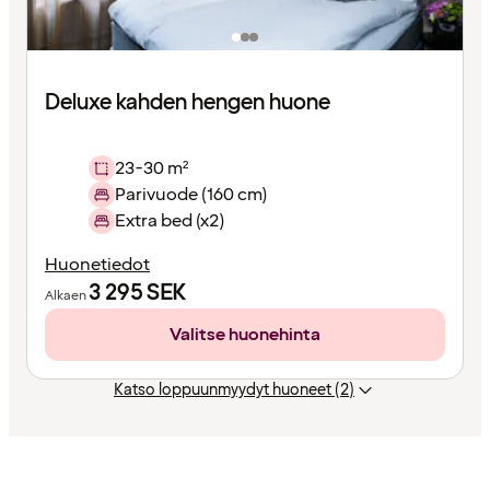
Deluxe kahden hengen huone
23-30 m²
Parivuode (160 cm)
Extra bed (x2)
Huonetiedot
3 295
SEK
Alkaen
Valitse huonehinta
Katso loppuunmyydyt huoneet (2)
Sisältö
ladattu