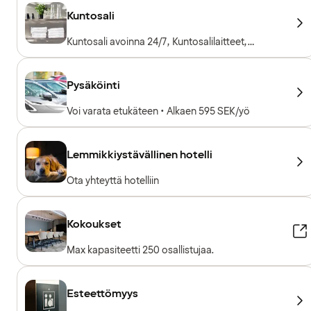
Kuntosali
Kuntosali avoinna 24/7, Kuntosalilaitteet,
Kardiolaitteet, Vapaapainot, Sisäänpääsy
sisältyy hotellivieraille
Pysäköinti
Voi varata etukäteen • Alkaen 595 SEK/yö
Lemmikkiystävällinen hotelli
Ota yhteyttä hotelliin
Kokoukset
Max kapasiteetti 250 osallistujaa.
Esteettömyys