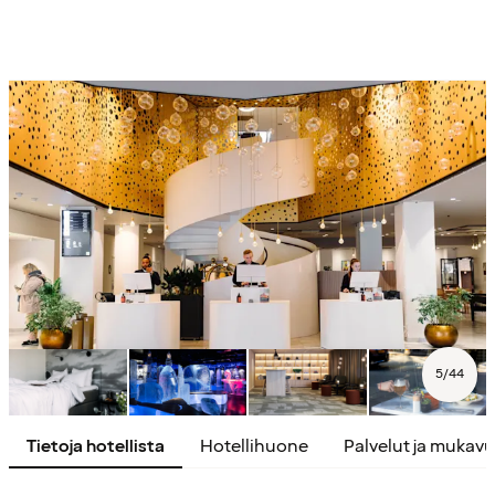
5
/
44
Tietoja hotellista
Hotellihuone
Palvelut ja mukav