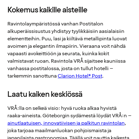
Kokemus kaikille aisteille
Ravintolaympäristössä vanhan Postitalon
alkuperäissisustus yhdistyy tyylikkäisiin aasialaisiin
elementteihin. Puu, lasi ja kiiltävä metallipinta luovat
avoimen ja elegantin ilmapiirin. Vieraana voit nähdä
vapaasti avokeittiöön ja seurata, kuinka kokit
valmistavat ruoan. Ravintola VRÅ sijaitsee kauniissa
vanhassa postitalossa, josta on tullut hotelli –
tarkemmin sanottuna
Clarion Hotel® Post
.
Laatu kaiken keskiössä
VRÅ:lla on selkeä visio: hyvä ruoka alkaa hyvistä
raaka-aineista. Göteborgin sydämestä löydät VRÅ:n –
ainutlaatuisen, innovatiivisen ja palkitun ravintolan
,
joka tarjoaa maailmanluokan pohjoismaista ja
japanilaista gastronomiaa. Täällä voit nauttia kaikesta