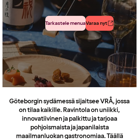
Tarkastele menua
Varaa nyt
Göteborgin sydämessä sijaitsee VRÅ, jossa
on tilaa kaikille. Ravintola on uniikki,
innovatiivinen ja palkittu ja tarjoaa
pohjoismaista ja japanilaista
maailmanluokan gastronomiaa. Täällä