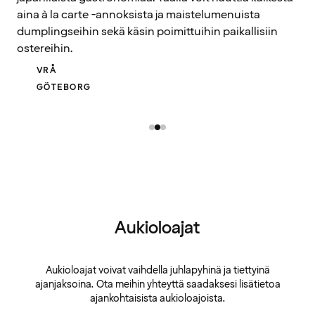
aina à la carte -annoksista ja maistelumenuista
dumplingseihin sekä käsin poimittuihin paikallisiin
ostereihin.
VRÅ
GÖTEBORG
Aukioloajat
Aukioloajat voivat vaihdella juhlapyhinä ja tiettyinä
ajanjaksoina. Ota meihin yhteyttä saadaksesi lisätietoa
ajankohtaisista aukioloajoista.