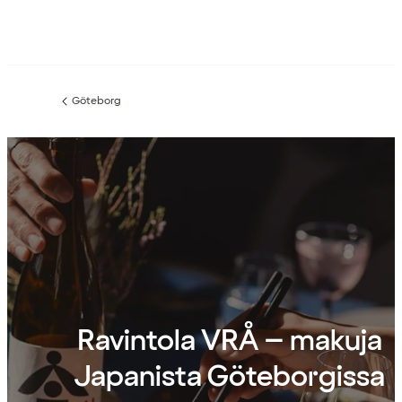
Göteborg
Edellinen
sivu:
Ravintola VRÅ – makuja
Japanista Göteborgissa