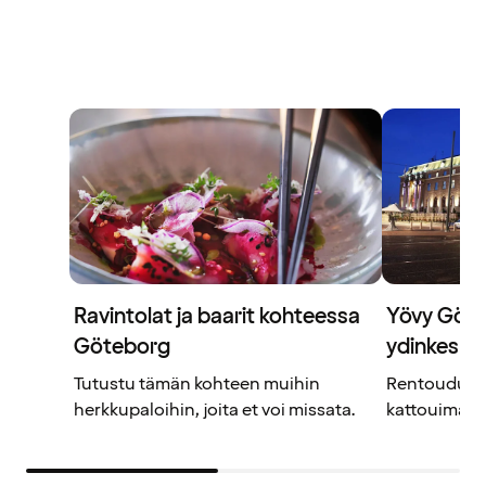
Ravintolat ja baarit kohteessa
Yövy Göte
Göteborg
ydinkesku
Tutustu tämän kohteen muihin
Rentoudu Cl
herkkupaloihin, joita et voi missata.
kattouima-al