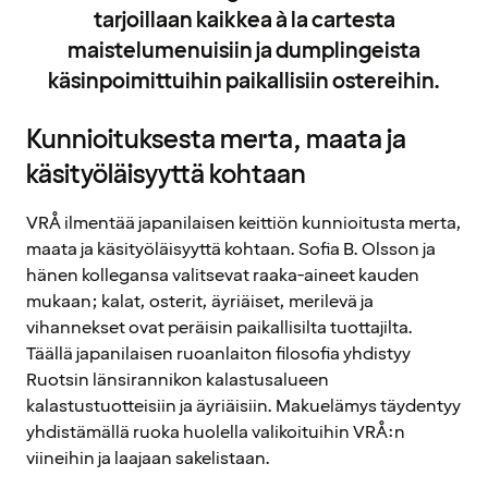
tarjoillaan kaikkea à la cartesta
maistelumenuisiin ja dumplingeista
käsinpoimittuihin paikallisiin ostereihin.
Kunnioituksesta merta, maata ja
käsityöläisyyttä kohtaan
VRÅ ilmentää japanilaisen keittiön kunnioitusta merta,
maata ja käsityöläisyyttä kohtaan. Sofia B. Olsson ja
hänen kollegansa valitsevat raaka-aineet kauden
mukaan; kalat, osterit, äyriäiset, merilevä ja
vihannekset ovat peräisin paikallisilta tuottajilta.
Täällä japanilaisen ruoanlaiton filosofia yhdistyy
Ruotsin länsirannikon kalastusalueen
kalastustuotteisiin ja äyriäisiin. Makuelämys täydentyy
yhdistämällä ruoka huolella valikoituihin VRÅ:n
viineihin ja laajaan sakelistaan.