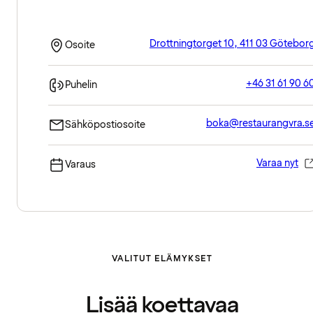
Drottningtorget 10, 411 03 Götebor
Osoite
+46 31 61 90 6
Puhelin
boka@restaurangvra.s
Sähköpostiosoite
Varaa nyt
Varaus
VALITUT ELÄMYKSET
Lisää koettavaa