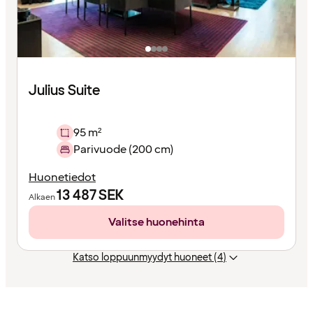
Julius Suite
95 m²
Parivuode (200 cm)
Huonetiedot
13 487
SEK
Alkaen
Valitse huonehinta
Katso loppuunmyydyt huoneet (4)
Sisältö
ladattu