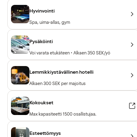
Hyvinvointi
Spa, uima-allas, gym
Pysäköinti
Voi varata etukäteen • Alkaen 350 SEK/yö
Lemmikkiystävällinen hotelli
Alkaen 300 SEK per majoitus
Kokoukset
Max kapasiteetti 1500 osallistujaa.
Esteettömyys