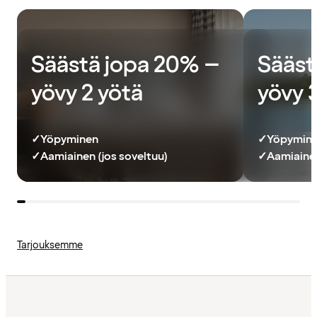
Säästä jopa 20% –
Sääst
yövy 2 yötä
yövy 
✓
Yöpyminen
✓
Yöpymin
✓
Aamiainen (jos soveltuu)
✓
Aamiainen
Tarjouksemme