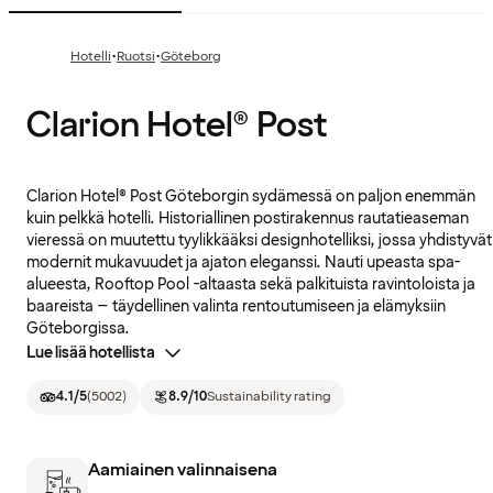
·
·
Hotelli
Ruotsi
Göteborg
Clarion Hotel® Post
Clarion Hotel® Post Göteborgin sydämessä on paljon enemmän
kuin pelkkä hotelli. Historiallinen postirakennus rautatieaseman
vieressä on muutettu tyylikkääksi designhotelliksi, jossa yhdistyvät
modernit mukavuudet ja ajaton eleganssi. Nauti upeasta spa-
alueesta, Rooftop Pool -altaasta sekä palkituista ravintoloista ja
baareista – täydellinen valinta rentoutumiseen ja elämyksiin
Göteborgissa.
Lue lisää hotellista
4.1
/5
(
5002
)
8.9
/10
Sustainability rating
Aamiainen valinnaisena