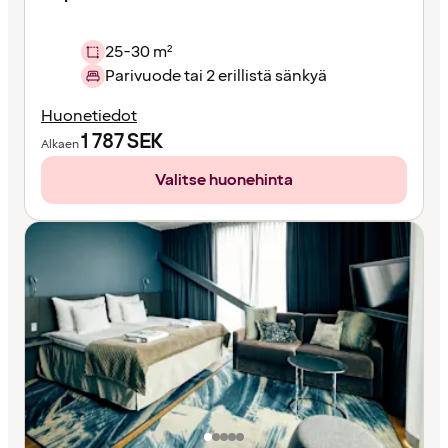
25-30 m²
Parivuode tai 2 erillistä sänkyä
Huonetiedot
1 787
SEK
Alkaen
Valitse huonehinta