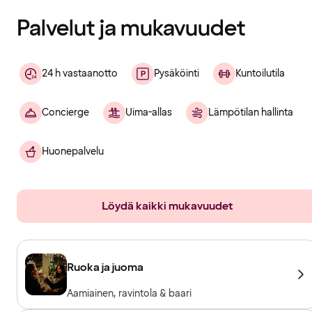
Palvelut ja mukavuudet
24 h vastaanotto
Pysäköinti
Kuntoilutila
Concierge
Uima-allas
Lämpötilan hallinta
Huonepalvelu
Löydä kaikki mukavuudet
Ruoka ja juoma
Aamiainen, ravintola & baari