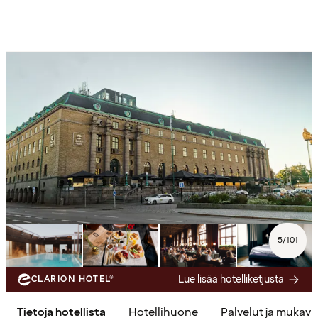
5
/
101
Lue lisää hotelliketjusta
CLARION HOTEL®
Tietoja hotellista
Hotellihuone
Palvelut ja mukav