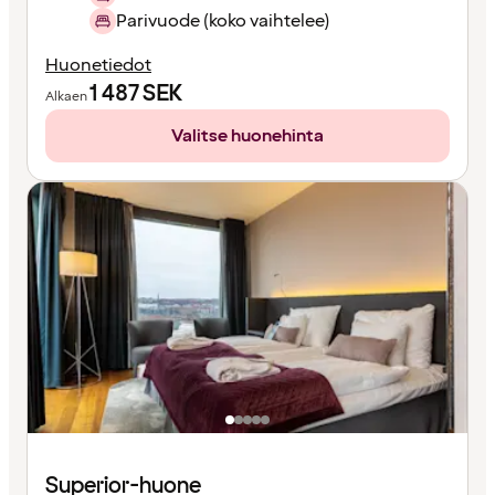
Parivuode (koko vaihtelee)
Huonetiedot
1 487
SEK
Alkaen
Valitse huonehinta
Superior-huone