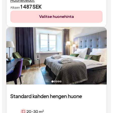
Huonetiedot
1 487
SEK
Alkaen
Valitse huonehinta
Standard kahden hengen huone
20-30 m²