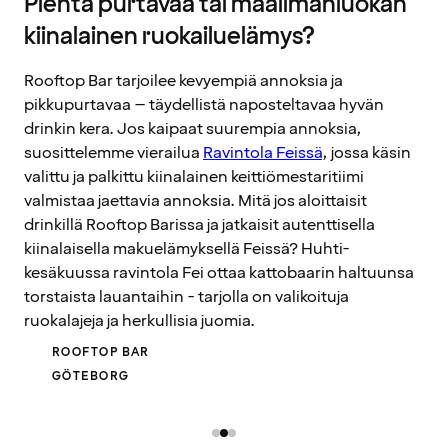
Pientä purtavaa tai maailmanluokan
kiinalainen ruokailuelämys?
Rooftop Bar tarjoilee kevyempiä annoksia ja
pikkupurtavaa – täydellistä naposteltavaa hyvän
drinkin kera. Jos kaipaat suurempia annoksia,
suosittelemme vierailua
Ravintola Feissä
, jossa käsin
valittu ja palkittu kiinalainen keittiömestaritiimi
valmistaa jaettavia annoksia. Mitä jos aloittaisit
drinkillä Rooftop Barissa ja jatkaisit autenttisella
kiinalaisella makuelämyksellä Feissä? Huhti-
kesäkuussa ravintola Fei ottaa kattobaarin haltuunsa
torstaista lauantaihin - tarjolla on valikoituja
ruokalajeja ja herkullisia juomia.
ROOFTOP BAR
GÖTEBORG