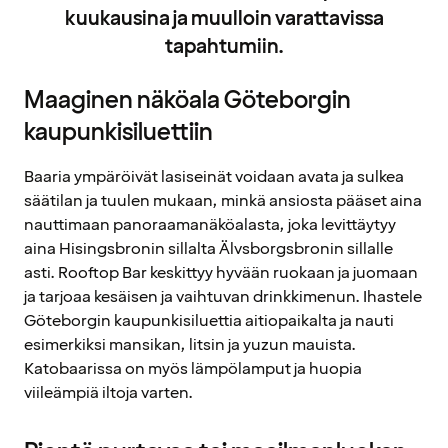
kuukausina ja muulloin varattavissa
tapahtumiin.
Maaginen näköala Göteborgin
kaupunkisiluettiin
Baaria ympäröivät lasiseinät voidaan avata ja sulkea
säätilan ja tuulen mukaan, minkä ansiosta pääset aina
nauttimaan panoraamanäköalasta, joka levittäytyy
aina Hisingsbronin sillalta Älvsborgsbronin sillalle
asti. Rooftop Bar keskittyy hyvään ruokaan ja juomaan
ja tarjoaa kesäisen ja vaihtuvan drinkkimenun. Ihastele
Göteborgin kaupunkisiluettia aitiopaikalta ja nauti
esimerkiksi mansikan, litsin ja yuzun mauista.
Katobaarissa on myös lämpölamput ja huopia
viileämpiä iltoja varten.