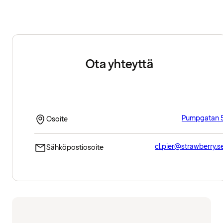
Ota yhteyttä
Pumpgatan 
Osoite
cl.pier@strawberry.s
Sähköpostiosoite