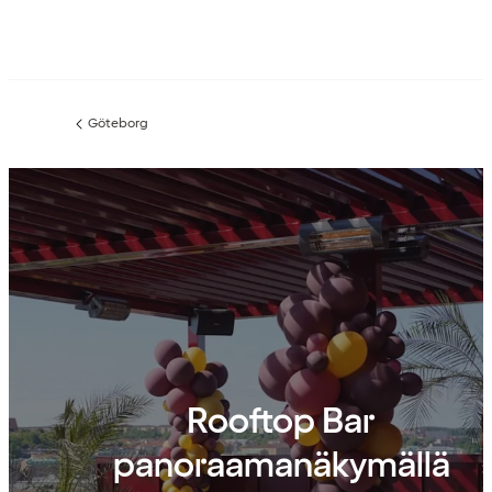
Göteborg
Edellinen
sivu:
Rooftop Bar
panoraamanäkymällä