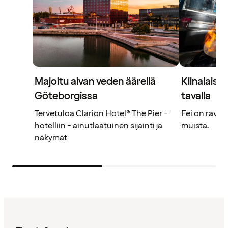
Majoitu aivan veden äärellä
Kiinalaisi
Göteborgissa
tavalla
Tervetuloa Clarion Hotel® The Pier -
Fei on ravint
hotelliin - ainutlaatuinen sijainti ja
muista.
näkymät