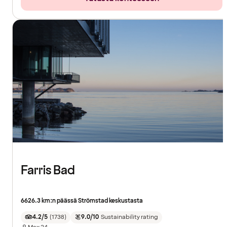
Farris Bad
6626.3 km:n päässä Strömstad keskustasta
4.2/5
(
1738
)
9.0/10
Sustainability rating