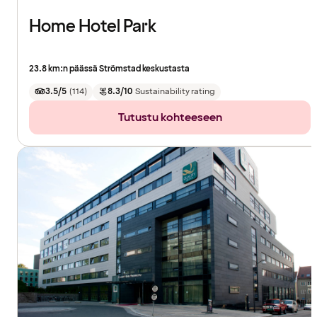
Home Hotel Park
23.8 km:n päässä Strömstad keskustasta
3.5/5
(
114
)
8.3/10
Sustainability rating
Tutustu kohteeseen