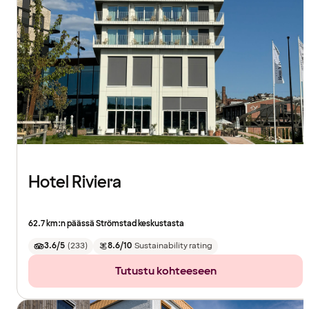
Hotel Riviera
62.7 km:n päässä Strömstad keskustasta
3.6/5
(
233
)
8.6/10
Sustainability rating
Tutustu kohteeseen