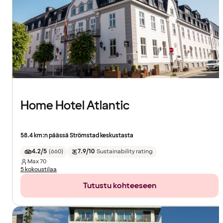
Home Hotel Atlantic
58.4 km:n päässä Strömstad keskustasta
4.2/5
(
660
)
7.9/10
Sustainability rating
Max
70
5 kokoustilaa
Tutustu kohteeseen