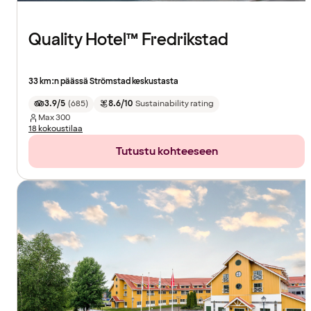
Quality Hotel™ Fredrikstad
33 km:n päässä Strömstad keskustasta
3.9/5
(
685
)
8.6/10
Sustainability rating
Max
300
18 kokoustilaa
Tutustu kohteeseen