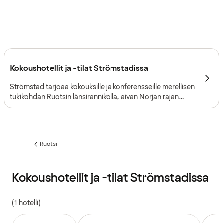
Kokoushotellit ja -tilat Strömstadissa
Strömstad tarjoaa kokouksille ja konferensseille merellisen
tukikohdan Ruotsin länsirannikolla, aivan Norjan rajan
pinnassa. Kokoustilat, majoitus, kylpylä ja
ravintolapalvelut löytyvät kaikki samasta kohteesta, joka
sopii erinomaisesti monipäiväisiin tapahtumiin.
Ruotsi
Edellinen
sivu:
Kokoushotellit ja -tilat Strömstadissa
(1 hotelli)