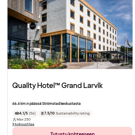
Quality Hotel™ Grand Larvik
66.6 km:n päässä Strömstad keskustasta
4.1/5
(
56
)
7.5/10
Sustainability rating
Max
250
9 kokoustilaa
Tutustu kohteeseen