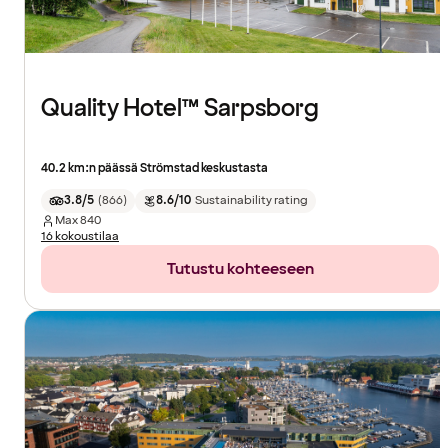
Quality Hotel™ Sarpsborg
40.2 km:n päässä Strömstad keskustasta
3.8/5
(
866
)
8.6/10
Sustainability rating
Max
840
16 kokoustilaa
Tutustu kohteeseen