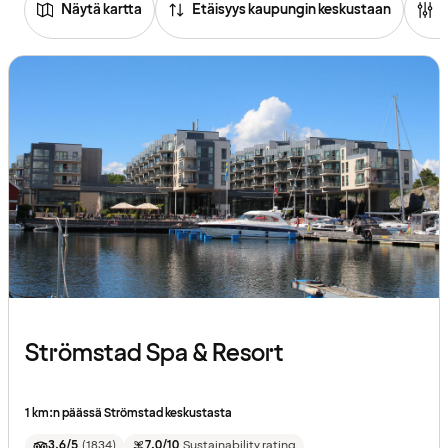
Näytä kartta
Etäisyys kaupungin keskustaan
Strömstad Spa & Resort
1 km:n päässä Strömstad keskustasta
3.6/5
(
1834
)
7.0/10
Sustainability rating