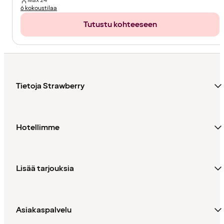
Max
24
6 kokoustilaa
Tutustu kohteeseen
Tietoja Strawberry
Hotellimme
Lisää tarjouksia
Asiakaspalvelu