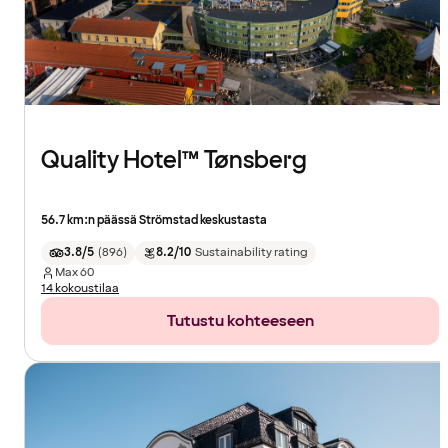
Quality Hotel™ Tønsberg
56.7 km:n päässä Strömstad keskustasta
3.8/5
(
896
)
8.2/10
Sustainability rating
Max
60
14 kokoustilaa
Tutustu kohteeseen