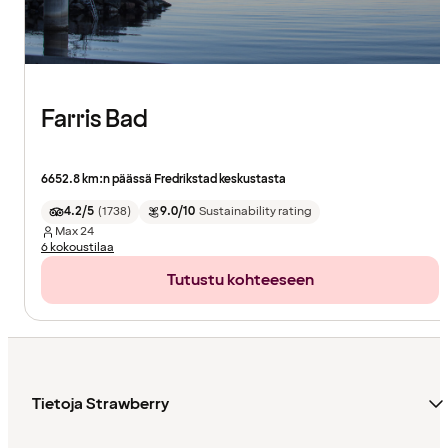
Farris Bad
6652.8 km:n päässä Fredrikstad keskustasta
4.2/5
(
1738
)
9.0/10
Sustainability rating
Max
24
6 kokoustilaa
Tutustu kohteeseen
Tietoja Strawberry