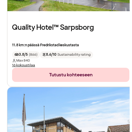
Quality Hotel™ Sarpsborg
11.8 km:n päässä Fredrikstad keskustasta
3.8/5
(
866
)
8.6/10
Sustainability rating
Max
840
16 kokoustilaa
Tutustu kohteeseen