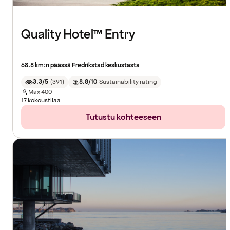
Quality Hotel™ Entry
68.8 km:n päässä Fredrikstad keskustasta
3.3/5
(
391
)
8.8/10
Sustainability rating
Max
400
17 kokoustilaa
Tutustu kohteeseen