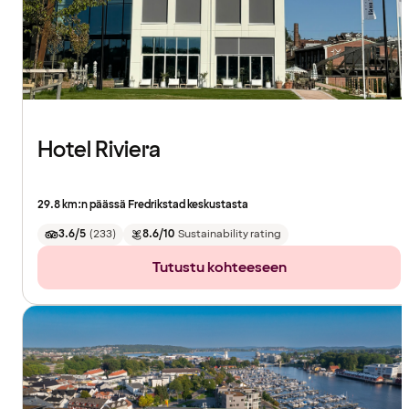
Hotel Riviera
29.8 km:n päässä Fredrikstad keskustasta
3.6/5
(
233
)
8.6/10
Sustainability rating
Tutustu kohteeseen