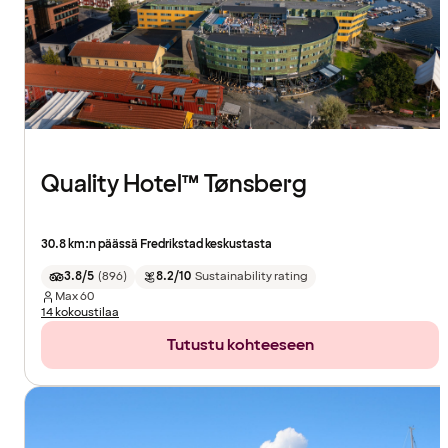
Quality Hotel™ Tønsberg
30.8 km:n päässä Fredrikstad keskustasta
3.8/5
(
896
)
8.2/10
Sustainability rating
Max
60
14 kokoustilaa
Tutustu kohteeseen