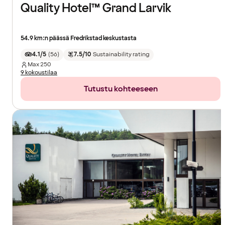
Quality Hotel™ Grand Larvik
54.9 km:n päässä Fredrikstad keskustasta
4.1/5
(
56
)
7.5/10
Sustainability rating
Max
250
9 kokoustilaa
Tutustu kohteeseen