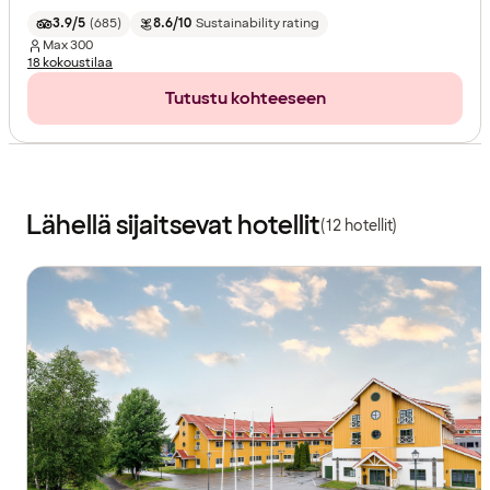
3.9/5
(
685
)
8.6/10
Sustainability rating
Max
300
18 kokoustilaa
Tutustu kohteeseen
Lähellä sijaitsevat hotellit
(12 hotellit)