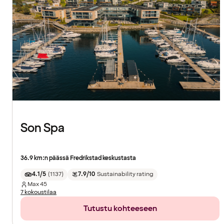
Son Spa
36.9 km:n päässä Fredrikstad keskustasta
4.1/5
(
1137
)
7.9/10
Sustainability rating
Max
45
7 kokoustilaa
Tutustu kohteeseen