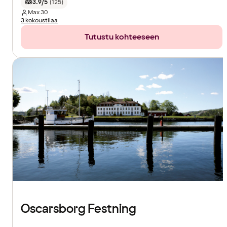
3.9/5
(
125
)
Max
30
3 kokoustilaa
Tutustu kohteeseen
Oscarsborg Festning