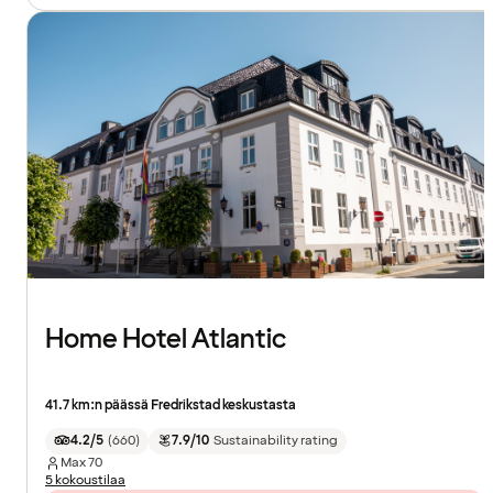
Home Hotel Atlantic
41.7 km:n päässä Fredrikstad keskustasta
4.2/5
(
660
)
7.9/10
Sustainability rating
Max
70
5 kokoustilaa