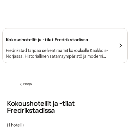
Kokoushotellit ja -tilat Fredrikstadissa
Fredrikstad tarjoaa selkeät raamit kokouksille Kaakkois-
Norjassa. Historiallinen satamaympäristö ja moderni
infrastruktuuri tekevät järjestelyistä vaivattomia. Kaupunki
soveltuu erinomaisesti seminaareihin ja työpajoihin, joissa
arvostetaan ammattimaista ilmapiiriä ja sujuvaa
logistiikkaa.
Norja
Edellinen
sivu:
Kokoushotellit ja -tilat
Fredrikstadissa
(1 hotelli)