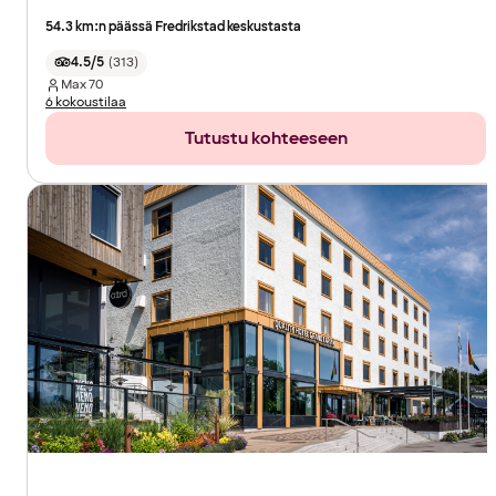
54.3 km:n päässä Fredrikstad keskustasta
4.5/5
(
313
)
Max
70
6 kokoustilaa
Tutustu kohteeseen