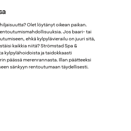
sa
 hiljaisuutta? Olet löytänyt oikean paikan.
rentoutumismahdollisuuksia. Jos baari- tai
toutumiseen, ehkä kylpylävierailu on juuri sitä,
istäisi kaikkia niitä? Strömstad Spa &
ta kylpylähoidoista ja taidokkaasti
trin päässä merenrannasta. Illan päätteeksi
iseen sänkyyn rentoutumaan täydellisesti.