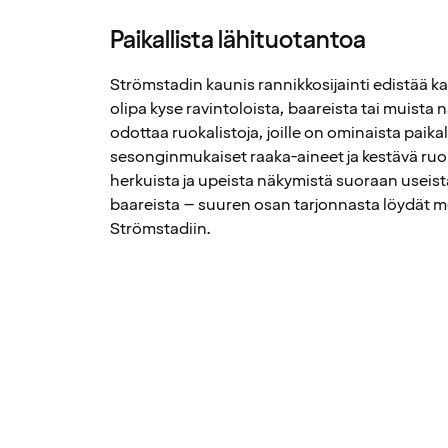
Paikallista lähituotantoa
Strömstadin kaunis rannikkosijainti edistää 
olipa kyse ravintoloista, baareista tai muista n
odottaa ruokalistoja, joille on ominaista paikal
sesonginmukaiset raaka-aineet ja kestävä ruo
herkuista ja upeista näkymistä suoraan useist
baareista – suuren osan tarjonnasta löydät me
Strömstadiin.