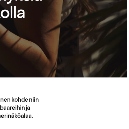
olla
inen kohde niin
 baareihin ja
 merinäköalaa.