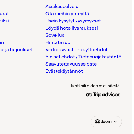
Asiakaspalvelu
urat
Ota meihin yhteyttä
iksi
Usein kysytyt kysymykset
Löydä hotellivarauksesi
Sovellus
nn
Hintatakuu
 ja tarjoukset
Verkkosivuston käyttöehdot
Yleiset ehdot / Tietosuojakäytäntö
Saavutettavuusseloste
Evästekäytännöt
Matkailijoiden mielipiteitä
Suomi