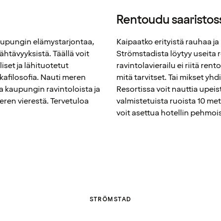
Rentoudu saaristos
kaupungin elämystarjontaa,
Kaipaatko erityistä rauhaa ja
ähtävyyksistä. Täällä voit
Strömstadista löytyy useita 
liset ja lähituotetut
ravintolavierailu ei riitä ren
kafilosofia. Nauti meren
mitä tarvitset. Tai mikset yhd
a kaupungin ravintoloista ja
Resortissa voit nauttia upeis
ren vierestä. Tervetuloa
valmistetuista ruoista 10 me
voit asettua hotellin pehmo
STRÖMSTAD