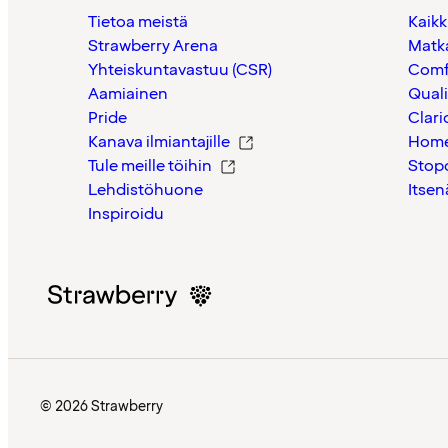
Tietoa meistä
Kaikk
Strawberry Arena
Matk
Yhteiskuntavastuu (CSR)
Comf
Aamiainen
Quali
Pride
Clari
Kanava ilmiantajille
Home
Tule meille töihin
Stop
Lehdistöhuone
Itsen
Inspiroidu
© 2026 Strawberry