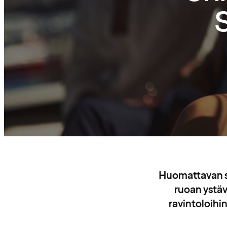
Huomattavan sa
ruoan ystävi
ravintoloihin