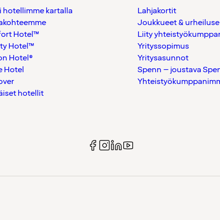
i hotellimme kartalla
Lahjakortit
akohteemme
Joukkueet & urheiluse
ort Hotel™
Liity yhteistyökumppan
ty Hotel™
Yrityssopimus
on Hotel®
Yritysasunnot
 Hotel
Spenn – joustava Spe
over
Yhteistyökumppanimme
äiset hotellit