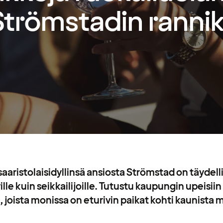
Strömstadin rannik
aristolaisidyllinsä ansiosta Strömstad on täydell
lle kuin seikkailijoille. Tutustu kaupungin upeisiin
, joista monissa on eturivin paikat kohti kaunista