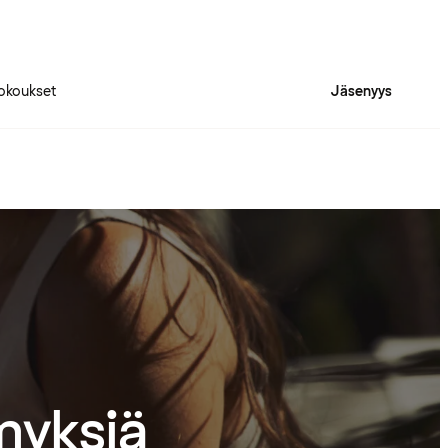
okoukset
Jäsenyys
myksiä