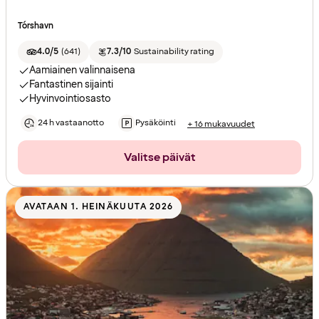
Tórshavn
4.0/5
(
641
)
7.3/10
Sustainability rating
Aamiainen valinnaisena
Fantastinen sijainti
Hyvinvointiosasto
24 h vastaanotto
Pysäköinti
+ 16 mukavuudet
Valitse päivät
AVATAAN 1. HEINÄKUUTA 2026