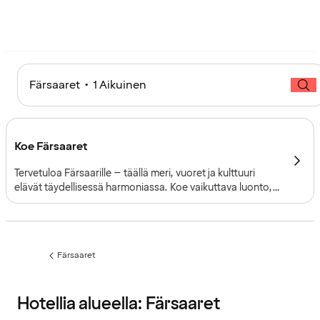
Färsaaret • 1 Aikuinen
Koe Färsaaret
Tervetuloa Färsaarille – täällä meri, vuoret ja kulttuuri
elävät täydellisessä harmoniassa. Koe vaikuttava luonto,
elävät perinteet ja ainutlaatuinen tunnelma. Viehättävä
pääkaupunki, Tórshavn tarjoaa historiaa, designia ja
makuelämyksiä. Tämä on matkakohde, joka inspiroi kerta
toisensa jälkeen.
Färsaaret
Edellinen
sivu:
Hotellia alueella: Färsaaret