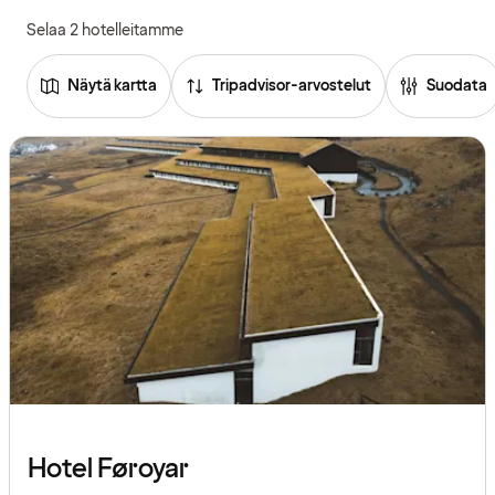
Selaa 2 hotelleitamme
Näytä kartta
Tripadvisor-arvostelut
Suodata
Tutustu
hotelleihin
Hotel Føroyar