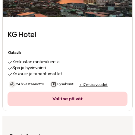
KG Hotel
Klaksvik
Keskustan ranta-alueella
Spa ja hyvinvointi
Kokous- ja tapahtumatilat
24 h vastaanotto
Pysäköinti
+ 17 mukavuudet
Valitse päivät