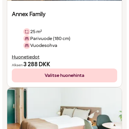
Annex Family
25 m²
Parivuode (180 cm)
Vuodesohva
Huonetiedot
3 288
DKK
Alkaen
Valitse huonehinta