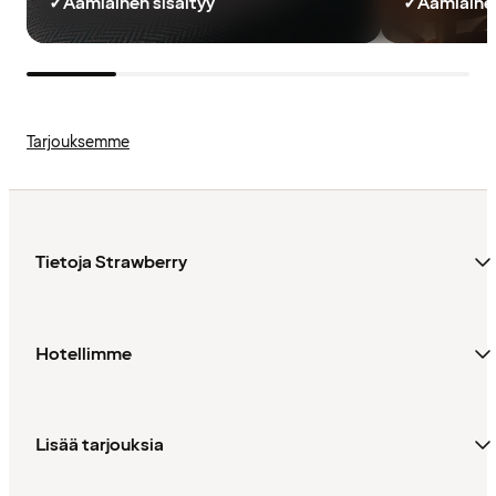
✓
Aamiainen sisältyy
✓
Aamiainen
Tarjouksemme
Tietoja Strawberry
Hotellimme
Lisää tarjouksia