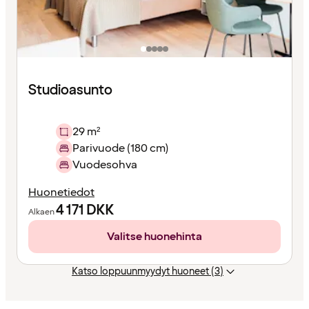
Studioasunto
29 m²
Parivuode (180 cm)
Vuodesohva
Huonetiedot
4 171
DKK
Alkaen
Valitse huonehinta
Katso loppuunmyydyt huoneet (3)
Sisältö