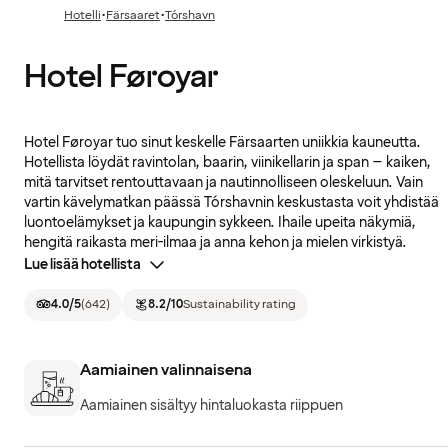
·
·
Hotelli
Färsaaret
Tórshavn
Hotel Føroyar
Hotel Føroyar tuo sinut keskelle Färsaarten uniikkia kauneutta.
Hotellista löydät ravintolan, baarin, viinikellarin ja span – kaiken,
mitä tarvitset rentouttavaan ja nautinnolliseen oleskeluun. Vain
vartin kävelymatkan päässä Tórshavnin keskustasta voit yhdistää
luontoelämykset ja kaupungin sykkeen. Ihaile upeita näkymiä,
hengitä raikasta meri-ilmaa ja anna kehon ja mielen virkistyä.
Lue lisää hotellista
4.0
/5
(
642
)
8.2
/10
Sustainability rating
Aamiainen valinnaisena
Aamiainen sisältyy hintaluokasta riippuen