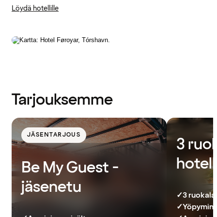
Löydä hotellille
Tarjouksemme
JÄSENTARJOUS
3 ruok
hotell
Be My Guest -
jäsenetu
✓
3 ruokalaji
✓
Yöpymin