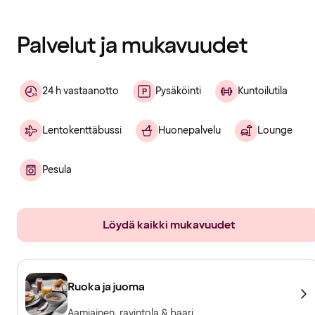
ladattu
Palvelut ja mukavuudet
24 h vastaanotto
Pysäköinti
Kuntoilutila
Lentokenttäbussi
Huonepalvelu
Lounge
Pesula
Löydä kaikki mukavuudet
Ruoka ja juoma
Aamiainen, ravintola & baari