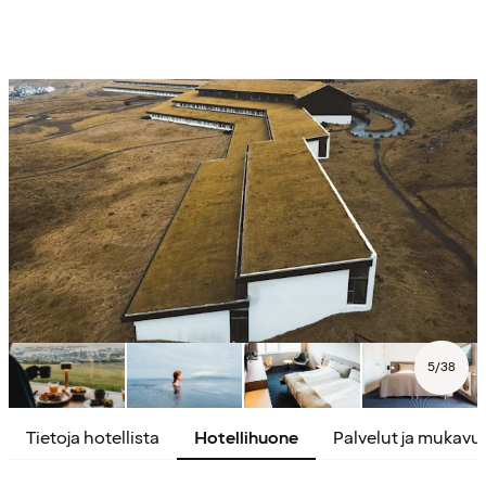
5
/
38
Tietoja hotellista
Hotellihuone
Palvelut ja mukavu