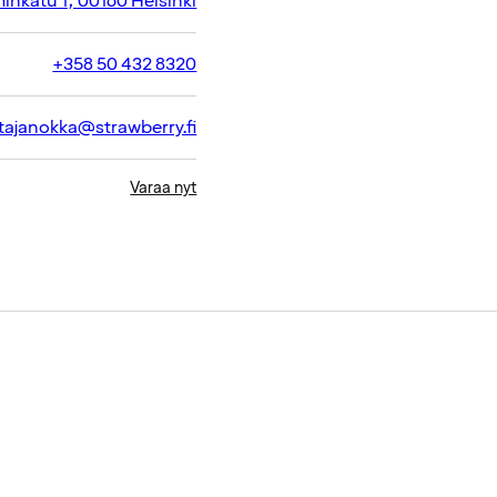
inkatu 1, 00160 Helsinki
+358 50 432 8320
atajanokka@strawberry.fi
Varaa nyt