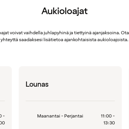
Aukioloajat
ajat voivat vaihdella juhlapyhinä ja tiettyinä ajanjaksoina. Ot
yhteyttä saadaksesi lisätietoa ajankohtaisista aukioloajoista.
Lounas
0 -
Maanantai - Perjantai
11:00 -
00
13:30