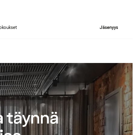
okoukset
Jäsenyys
la täynnä