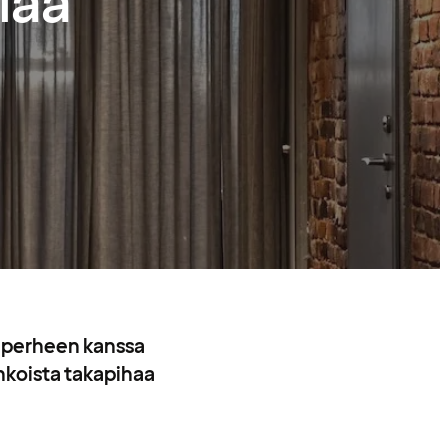
riaa
ai perheen kanssa
inkoista takapihaa