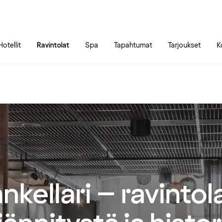
Siirry sivun sisältöön
Siirry sivun päävalikkoon
Hotellit
Ravintolat
Spa
Tapahtumat
Tarjoukset
K
nkellari – ravinto