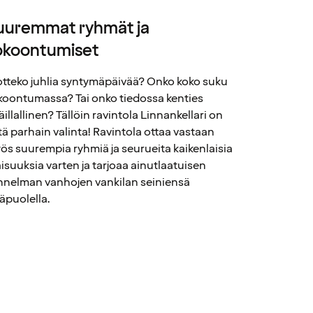
uuremmat ryhmät ja
okoontumiset
otteko juhlia syntymäpäivää? Onko koko suku
koontumassa? Tai onko tiedossa kenties
äillallinen? Tällöin ravintola Linnankellari on
tä parhain valinta! Ravintola ottaa vastaan
ös suurempia ryhmiä ja seurueita kaikenlaisia
laisuuksia varten ja tarjoaa ainutlaatuisen
nnelman vanhojen vankilan seiniensä
säpuolella.