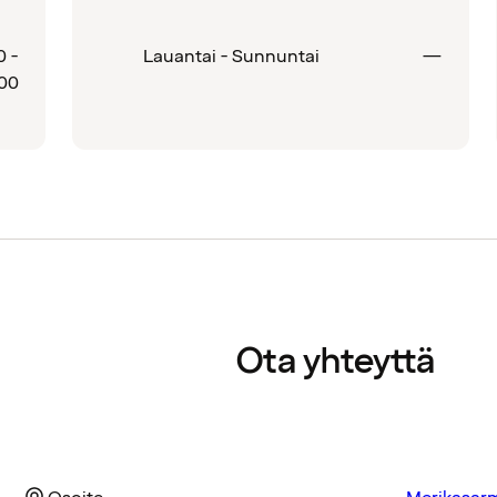
Suljet
0 -
Lauantai - Sunnuntai
—
:00
Ota yhteyttä