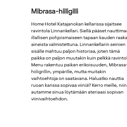
Mibrasa-hiiligilli
Home Hotel Katajanokan kellarissa sijaitsee
ravintola Linnankellari. Siellä pääset nauttim
illallisen pohjoismaiseen tapaan kauden raak
aineista valmistettuna. Linnankellarin seinien
sisälle mahtuu paljon historiaa, joten tämä
paikka on paljon muutakin kuin pelkkä ravinto
Menu rakentuu paikan erikoisuuden, Mibrasa
hiiligrillin, ympärille, mutta muitakin
vaihtoehtoja on saatavana. Haluatko nauttia
ruoan kanssa sopivaa viiniä? Kerro meille, niin
autamme sinua löytämään ateriaasi sopivan
viinivaihtoehdon.