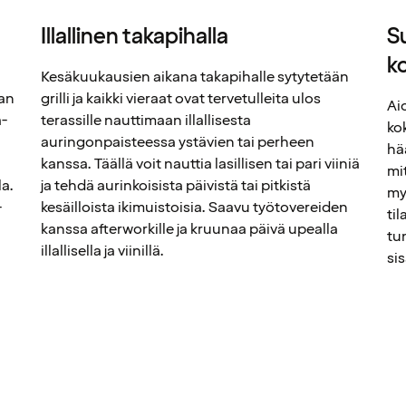
Illallinen takapihalla
S
k
Kesäkuukausien aikana takapihalle sytytetään
aan
grilli ja kaikki vieraat ovat tervetulleita ulos
Ai
a-
terassille nauttimaan illallisesta
ko
auringonpaisteessa ystävien tai perheen
hä
kanssa. Täällä voit nauttia lasillisen tai pari viiniä
mi
la.
ja tehdä aurinkoisista päivistä tai pitkistä
my
-
kesäilloista ikimuistoisia. Saavu työtovereiden
ti
kanssa afterworkille ja kruunaa päivä upealla
tu
illallisella ja viinillä.
si