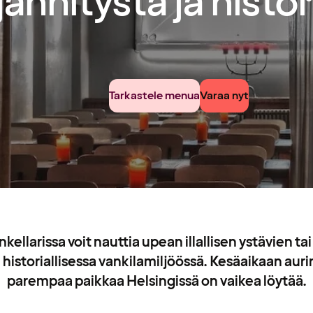
jännitystä ja histo
Tarkastele menua
Varaa nyt
kellarissa voit nauttia upean illallisen ystävien t
 historiallisessa vankilamiljöössä. Kesäaikaan aur
parempaa paikkaa Helsingissä on vaikea löytää.