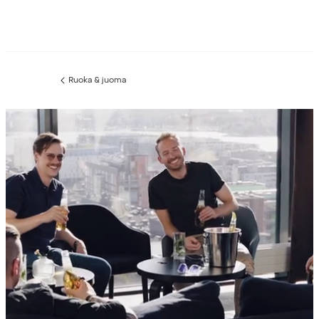
Ruoka & juoma
Edellinen
sivu: