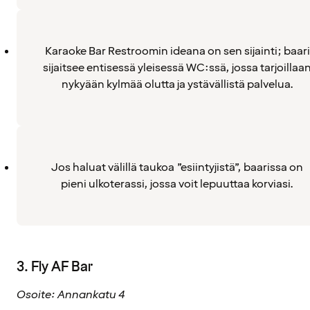
Karaoke Bar Restroomin ideana on sen sijainti; baari
sijaitsee entisessä yleisessä WC:ssä, jossa tarjoillaa
nykyään kylmää olutta ja ystävällistä palvelua.
Jos haluat välillä taukoa ”esiintyjistä”, baarissa on
pieni ulkoterassi, jossa voit lepuuttaa korviasi.
3. Fly AF Bar
Osoite: Annankatu 4