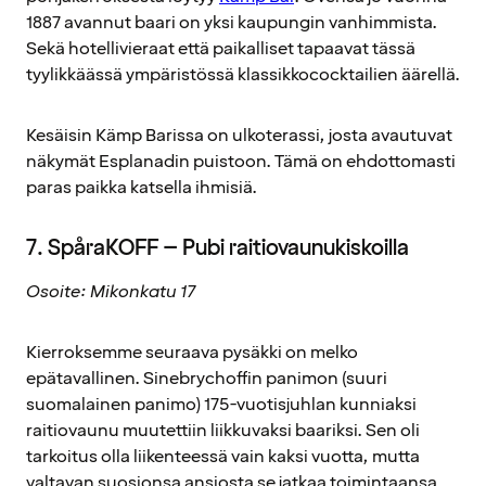
1887 avannut baari on yksi kaupungin vanhimmista.
Sekä hotellivieraat että paikalliset tapaavat tässä
tyylikkäässä ympäristössä klassikkococktailien äärellä.
Kesäisin Kämp Barissa on ulkoterassi, josta avautuvat
näkymät Esplanadin puistoon. Tämä on ehdottomasti
paras paikka katsella ihmisiä.
7. SpåraKOFF – Pubi raitiovaunukiskoilla
Osoite: Mikonkatu 17
Kierroksemme seuraava pysäkki on melko
epätavallinen. Sinebrychoffin panimon (suuri
suomalainen panimo) 175-vuotisjuhlan kunniaksi
raitiovaunu muutettiin liikkuvaksi baariksi. Sen oli
tarkoitus olla liikenteessä vain kaksi vuotta, mutta
valtavan suosionsa ansiosta se jatkaa toimintaansa