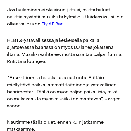
Jos laulaminen ei ole sinun juttusi, mutta haluat
nauttia hyvästä musiikista kylmä olut kädessäsi, silloin
oikea valinta on
Fly AF Bar
.
HLBTQ-ystävällisessä ja keskeisellä paikalla
sijaitsevassa baarissa on myös DJ lähes jokaisena
iltana. Musiikki vaihtelee, mutta sisältää paljon funkia,
RnB:tä ja loungea.
”Eksentrinen ja hauska asiakaskunta. Erittäin
miellyttävä paikka, ammattitaitoinen ja ystävällinen
baarimestari. Täällä on myös paljon paikallisia, mikä
on mukavaa. Ja myös musiikki on mahtavaa”, Jørgen
sanoo.
Nautimme täällä oluet, ennen kuin jatkamme
matkaamme.