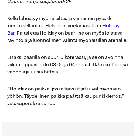
Osoite: Pohjoisesplanadi 29
Kello lähestyy myöhäisiltaa ja viimeinen pysäkki
kierroksellamme Helsingin yöelämässä on
Holiday
Bar
. Paitsi että Holiday on baari, se on myös loistava
ravintola ja luonnollinen valinta myöhäisillan aterialle.
Lisäksi baarilla on suuri ulkoterassi, ja se on avoinna
viikonloppuisin klo 03.00 ja 04.00 asti DJ:n soittaessa
vanhoja ja uusia hittejä.
”Holiday on paikka, jossa tanssit jatkuvat myöhään
yöhön. Täydellinen paikka päättää kaupunkikierros,”
ystäväporukka sanoo.