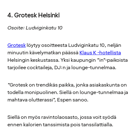
4. Grotesk Helsinki
Osoite: Ludviginkatu 10
Grotesk
löytyy osoitteesta Ludviginkatu 10, neljän
minuutin kävelymatkan päässä
Klaus K -hotellista
Helsingin keskustassa. Yksi kaupungin ”in”-paikoista
tarjoilee cocktaileja, DJ:n ja lounge-tunnelmaa.
”Grotesk on trendikäs paikka, jonka asiakaskunta on
todella monipuolinen. Siellä on lounge-tunnelmaa ja
mahtava olutterassi”, Espen sanoo.
Siellä on myös ravintolaosasto, jossa voit syödä
ennen kalorien tanssimista pois tanssilattialla.