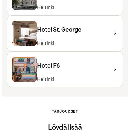
Helsinki
Hotel St. George
Helsinki
Hotel F6
Helsinki
TARJOUKSET
Löydä lisää