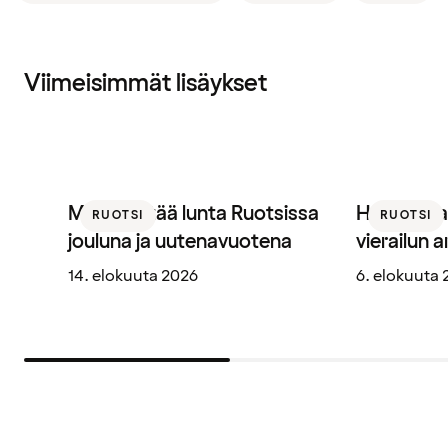
Viimeisimmät lisäykset
Mistä löytää lunta Ruotsissa
Hotellibaa
RUOTSI
RUOTSI
jouluna ja uutenavuotena
vierailun 
14. elokuuta 2026
6. elokuuta