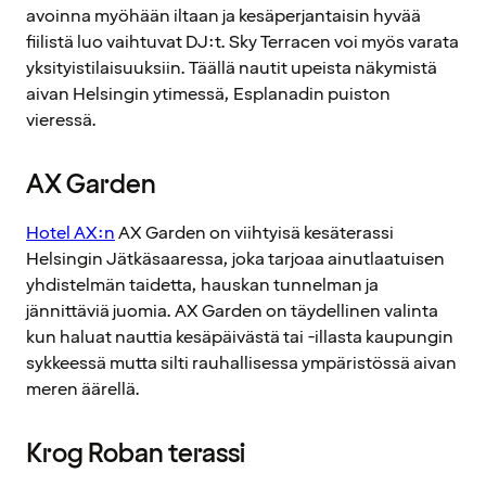
avoinna myöhään iltaan ja kesäperjantaisin hyvää
fiilistä luo vaihtuvat DJ:t. Sky Terracen voi myös varata
yksityistilaisuuksiin. Täällä nautit upeista näkymistä
aivan Helsingin ytimessä, Esplanadin puiston
vieressä.
AX Garden
Hotel AX:n
AX Garden on viihtyisä kesäterassi
Helsingin Jätkäsaaressa, joka tarjoaa ainutlaatuisen
yhdistelmän taidetta, hauskan tunnelman ja
jännittäviä juomia. AX Garden on täydellinen valinta
kun haluat nauttia kesäpäivästä tai -illasta kaupungin
sykkeessä mutta silti rauhallisessa ympäristössä aivan
meren äärellä.
Krog Roban terassi