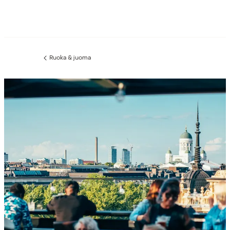
Ruoka & juoma
Edellinen
sivu: