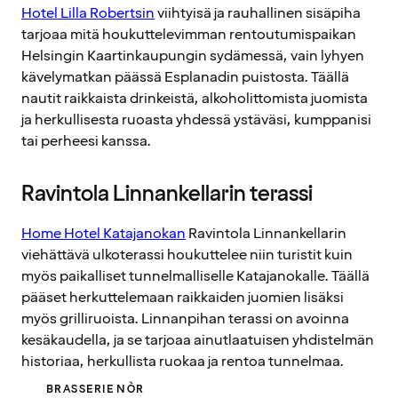
Hotel Lilla Robertsin
viihtyisä ja rauhallinen sisäpiha
tarjoaa mitä houkuttelevimman rentoutumispaikan
Helsingin Kaartinkaupungin sydämessä, vain lyhyen
kävelymatkan päässä Esplanadin puistosta. Täällä
nautit raikkaista drinkeistä, alkoholittomista juomista
ja herkullisesta ruoasta yhdessä ystäväsi, kumppanisi
tai perheesi kanssa.
Ravintola Linnankellarin terassi
Home Hotel Katajanokan
Ravintola Linnankellarin
viehättävä ulkoterassi houkuttelee niin turistit kuin
myös paikalliset tunnelmalliselle Katajanokalle. Täällä
pääset herkuttelemaan raikkaiden juomien lisäksi
myös grilliruoista. Linnanpihan terassi on avoinna
kesäkaudella, ja se tarjoaa ainutlaatuisen yhdistelmän
historiaa, herkullista ruokaa ja rentoa tunnelmaa.
BRASSERIE NÒR