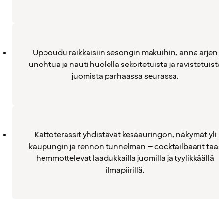
Uppoudu raikkaisiin sesongin makuihin, anna arjen
unohtua ja nauti huolella sekoitetuista ja ravistetuist
juomista parhaassa seurassa.
Kattoterassit yhdistävät kesäauringon, näkymät yli
kaupungin ja rennon tunnelman – cocktailbaarit taa
hemmottelevat laadukkailla juomilla ja tyylikkäällä
ilmapiirillä.