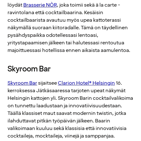
löydät
Brasserie NÒR
, joka toimii sekä à la carte -
ravintolana että cocktailbaarina. Kesäisin
cocktailbaarista avautuu myös upea kattoterassi
näkymällä suoraan kiitoradalle. Tämä on täydellinen
pysähdyspaikka odotellessasi lentoasi,
yritystapaamisen jälkeen tai halutessasi rentoutua
majoittuessasi hotellissa ennen aikaista aamulentoa.
Skyroom Bar
Skyroom Bar
sijaitsee
Clarion Hotel® Helsingin
16.
kerroksessa Jätkäsaaressa tarjoten upeat näkymät
Helsingin kattojen yli. Skyroom Barin cocktailvalikoima
on tunnettu laadustaan ja innovatiivisuudestaan.
Täällä klassiset maut saavat modernin twistin, jotka
ilahduttavat pitkän työpäivän jälkeen. Baarin
valikoimaan kuuluu sekä klassisia että innovatiivisia
cocktaileja, mocktaileja, viinejä ja samppanjaa.