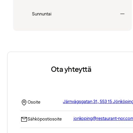
Sulj
Sunnuntai
—
Ota yhteyttä
Järnvägsgatan 31, 553 15 Jönköpin
Osoite
jonkoping@restaurant-nor.co
Sähköpostiosoite