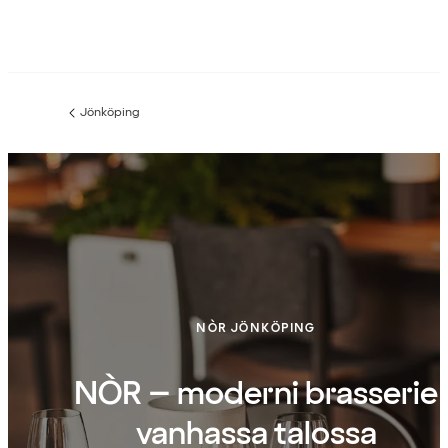
Jönköping
Edellinen
sivu:
NÒR JÖNKÖPING
NÒR – moderni brasserie
vanhassa talossa