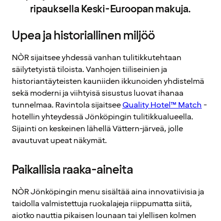
ripauksella Keski-Euroopan makuja.
Upea ja historiallinen miljöö
NÒR sijaitsee yhdessä vanhan tulitikkutehtaan
säilytetyistä tiloista. Vanhojen tiiliseinien ja
historiantäyteisten kauniiden ikkunoiden yhdistelmä
sekä moderni ja viihtyisä sisustus luovat ihanaa
tunnelmaa. Ravintola sijaitsee
Quality Hotel™ Match
-
hotellin yhteydessä Jönköpingin tulitikkualueella.
Sijainti on keskeinen lähellä Vättern-järveä, jolle
avautuvat upeat näkymät.
Paikallisia raaka-aineita
NÒR Jönköpingin menu sisältää aina innovatiivisia ja
taidolla valmistettuja ruokalajeja riippumatta siitä,
aiotko nauttia pikaisen lounaan tai ylellisen kolmen