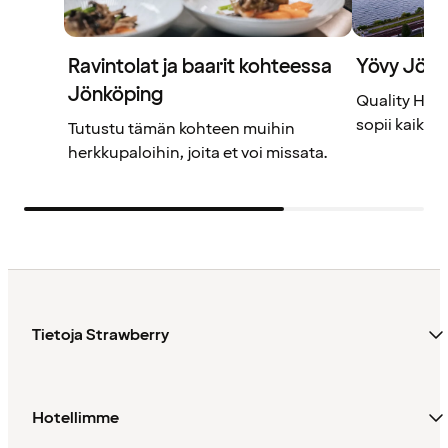
Ravintolat ja baarit kohteessa
Yövy Jönk
Jönköping
Quality Hote
sopii kaikke
Tutustu tämän kohteen muihin
herkkupaloihin, joita et voi missata.
Tietoja Strawberry
Hotellimme