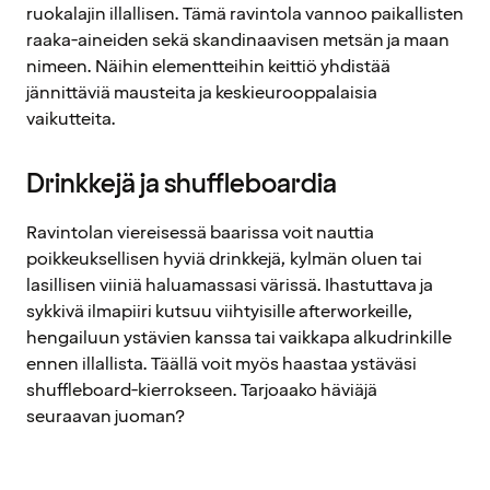
ruokalajin illallisen. Tämä ravintola vannoo paikallisten
raaka-aineiden sekä skandinaavisen metsän ja maan
nimeen. Näihin elementteihin keittiö yhdistää
jännittäviä mausteita ja keskieurooppalaisia
vaikutteita.
Drinkkejä ja shuffleboardia
Ravintolan viereisessä baarissa voit nauttia
poikkeuksellisen hyviä drinkkejä, kylmän oluen tai
lasillisen viiniä haluamassasi värissä. Ihastuttava ja
sykkivä ilmapiiri kutsuu viihtyisille afterworkeille,
hengailuun ystävien kanssa tai vaikkapa alkudrinkille
ennen illallista. Täällä voit myös haastaa ystäväsi
shuffleboard-kierrokseen. Tarjoaako häviäjä
seuraavan juoman?