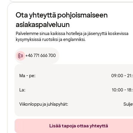
Ota yhteyttä pohjoismaiseen
asiakaspalveluun
Palvelemme sinua kaikissa hotelleja ja jäsenyyttä koskevissa
kysymyksissä ruotsiksi ja englanniksi.
+46 771 666 700
Ma - pe:
09:00 - 21
La:
10:00 - 18
Viikonloppu ja juhlapyhät:
Sulje
Lisää tapoja ottaa yhteyttä