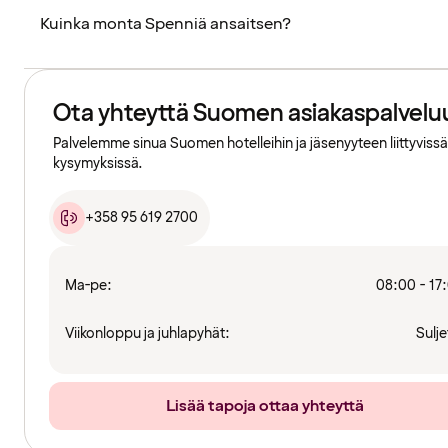
Kuinka monta Spenniä ansaitsen?
Ota yhteyttä Suomen asiakaspalvelu
Palvelemme sinua Suomen hotelleihin ja jäsenyyteen liittyvissä
kysymyksissä.
+358 95 619 2700
Ma-pe:
08:00 - 17
Viikonloppu ja juhlapyhät:
Sulje
Lisää tapoja ottaa yhteyttä