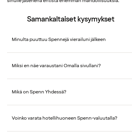
sinulle jäsenenä entistä enemmän mahdollisuuksia.
Samankaltaiset kysymykset
Minulta puuttuu Spennejä vierailuni jälkeen
Miksi en näe varaustani Omalla sivullani?
Mikä on Spenn Yhdessä?
Voinko varata hotellihuoneen Spenn-valuutalla?