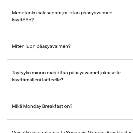
Menetänkö salasanani jos otan pääsyavaimen
käyttöön?
Miten luon pääsyavaimen?
Täytyykö minun määrittää pääsyavaimet jokaiselle
käyttämälleni laitteelle?
Mikä Monday Breakfast on?
Voivatko jäsenet ansaita Spennejä Monday Breakfast -