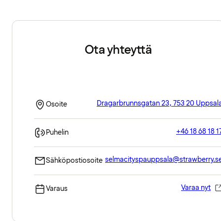
Ota yhteyttä
Dragarbrunnsgatan 23, 753 20 Uppsal
Osoite
+46 18 68 18 1
Puhelin
selmacityspauppsala@strawberry.s
Sähköpostiosoite
Varaa nyt
Varaus