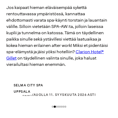
Jos kaipaat hieman eläväisempää sykettä
rentouttavassa ympäristössä, kannattaa
ehdottomasti varata spa-käynti torstain ja lauantain
välille. Silloin vietetään SPA-AW:ta, jolloin laseissa
kuplii ja tunnelma on katossa. Tämä on täydellinen
paikka sinulle sekä ystävillesi viettää laatuaikaa ja
kokea hieman erilainen after work! Miksi et pidentäisi
spa-elämystä ja jäisi yöksi hotelliin?
Clarion Hotel®
Gillet
on täydellinen valinta sinulle, joka haluat
vierailultasi hieman enemmän.
SELMA CITY SPA
UPPSALA
KESÄTAUOLLA 11. SYYSKUUTA 2026 ASTI