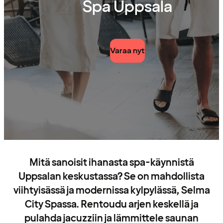
Spa Uppsala
Varaa nyt
Mitä sanoisit ihanasta spa-käynnistä
Uppsalan keskustassa? Se on mahdollista
viihtyisässä ja modernissa kylpylässä, Selma
City Spassa. Rentoudu arjen keskellä ja
pulahda jacuzziin ja lämmittele saunan