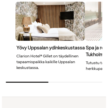
Yövy Uppsalan ydinkeskustassa
Spa ja rel
Tukholma
Clarion Hotel® Gillet on täydellinen
tapaamispaikka kaikille Uppsalan
Tutustu täm
keskustassa.
herkkupaloihi