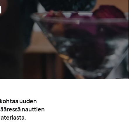
ä
a kohtaa uuden
 ääressä nauttien
 ateriasta.