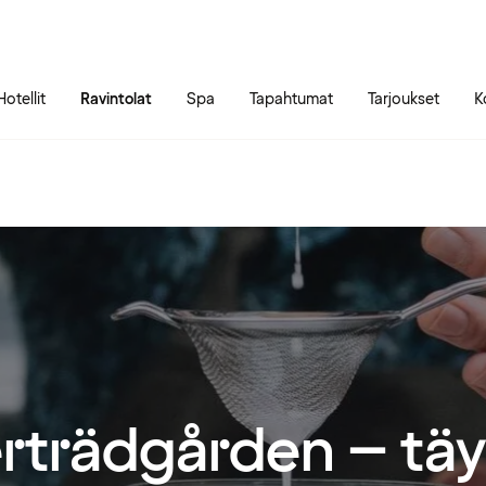
Siirry sivun sisältöön
Siirry sivun päävalikkoon
Hotellit
Ravintolat
Spa
Tapahtumat
Tarjoukset
K
rträdgården – täy