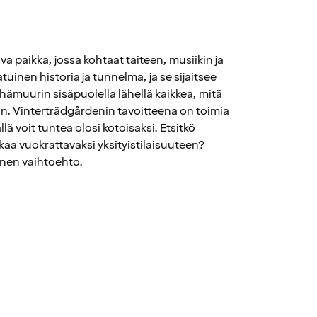
a paikka, jossa kohtaat taiteen, musiikin ja
tuinen historia ja tunnelma, ja se sijaitsee
ehämuurin sisäpuolella lähellä kaikkea, mitä
n. Vinterträdgårdenin tavoitteena on toimia
ä voit tuntea olosi kotoisaksi. Etsitkö
kkaa vuokrattavaksi yksityistilaisuuteen?
inen vaihtoehto.