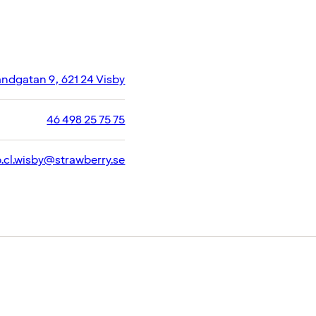
andgatan 9, 621 24 Visby
46 498 25 75 75
.cl.wisby@strawberry.se