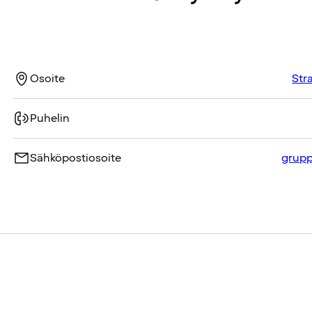
Osoite
Str
Puhelin
Sähköpostiosoite
grupp