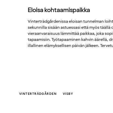
Eloisa kohtaamispaikka
Vinterträdgårdenissa eloisan tunnelman loihti
sekunnilla sisään astuessasi että myös täällä 
vieraanvaraisuus lämmittää paikkaa, joka sopii 
tapaamisiin. Työtapaaminen kahvin äärellä, dri
illallinen elämyksellisen päivän jälkeen. Terve
VINTERTRÄDGÅRDEN
VISBY