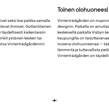
Toinen olohuoneesi
vat sekä itse paikka samalla
Vinterträdgården on inspiroiv
olevat ihmiset. Gotlantilainen
designin. Paikalla on ainutlaa
täydellisesti kaikenlaisiin
keskeisellä paikalla Visbyn k
nkit ystävien kesken tai
kaupungilla on tarjottavanaa
tuloa Vinterträdgårdeniin!
toisena olohuoneenasi – tääll
lämmintä ja tuttavallista pai
Vinterträdgården on täydell