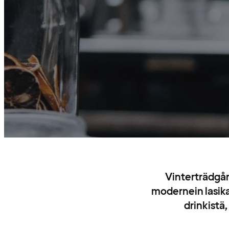
Vinterträdgår
modernein lasika
drinkistä,