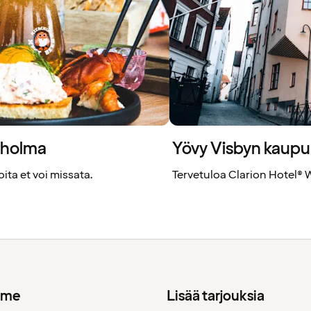
ukholma
Yövy Visbyn kaupu
ita et voi missata.
Tervetuloa Clarion Hotel® W
mme
Lisää tarjouksia