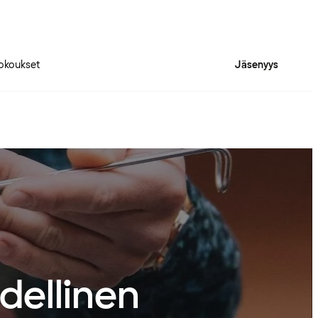
okoukset
Jäsenyys
dellinen