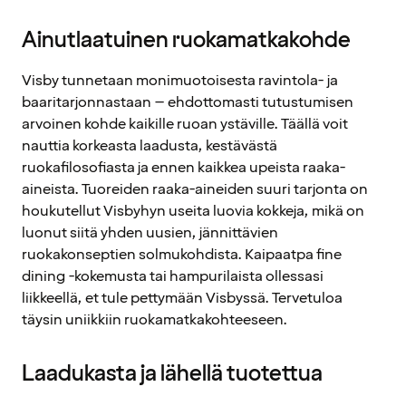
Ainutlaatuinen ruokamatkakohde
Visby tunnetaan monimuotoisesta ravintola- ja
baaritarjonnastaan – ehdottomasti tutustumisen
arvoinen kohde kaikille ruoan ystäville. Täällä voit
nauttia korkeasta laadusta, kestävästä
ruokafilosofiasta ja ennen kaikkea upeista raaka-
aineista. Tuoreiden raaka-aineiden suuri tarjonta on
houkutellut Visbyhyn useita luovia kokkeja, mikä on
luonut siitä yhden uusien, jännittävien
ruokakonseptien solmukohdista. Kaipaatpa fine
dining -kokemusta tai hampurilaista ollessasi
liikkeellä, et tule pettymään Visbyssä. Tervetuloa
täysin uniikkiin ruokamatkakohteeseen.
Laadukasta ja lähellä tuotettua