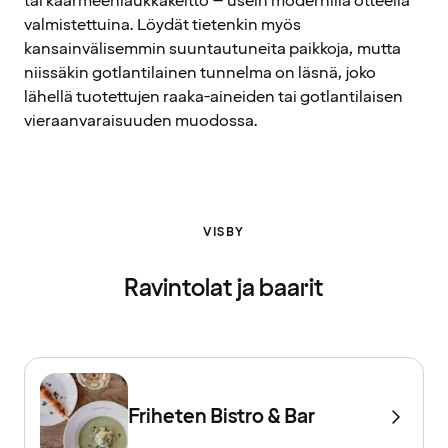
tai käärmeenlaukkakeitto – usein modernilla otteella
valmistettuina. Löydät tietenkin myös
kansainvälisemmin suuntautuneita paikkoja, mutta
niissäkin gotlantilainen tunnelma on läsnä, joko
lähellä tuotettujen raaka-aineiden tai gotlantilaisen
vieraanvaraisuuden muodossa.
VISBY
Ravintolat ja baarit
Friheten Bistro & Bar