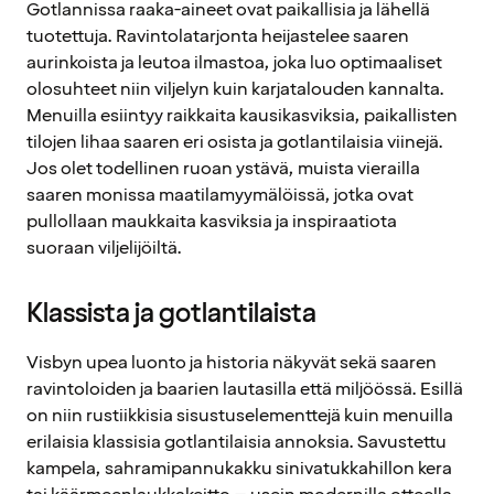
Gotlannissa raaka-aineet ovat paikallisia ja lähellä
tuotettuja. Ravintolatarjonta heijastelee saaren
aurinkoista ja leutoa ilmastoa, joka luo optimaaliset
olosuhteet niin viljelyn kuin karjatalouden kannalta.
Menuilla esiintyy raikkaita kausikasviksia, paikallisten
tilojen lihaa saaren eri osista ja gotlantilaisia viinejä.
Jos olet todellinen ruoan ystävä, muista vierailla
saaren monissa maatilamyymälöissä, jotka ovat
pullollaan maukkaita kasviksia ja inspiraatiota
suoraan viljelijöiltä.
Klassista ja gotlantilaista
Visbyn upea luonto ja historia näkyvät sekä saaren
ravintoloiden ja baarien lautasilla että miljöössä. Esillä
on niin rustiikkisia sisustuselementtejä kuin menuilla
erilaisia klassisia gotlantilaisia annoksia. Savustettu
kampela, sahramipannukakku sinivatukkahillon kera