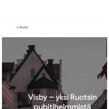
Ruotsi
Edellinen
sivu:
Visby – yksi Ruotsin
pubitiheimmistä