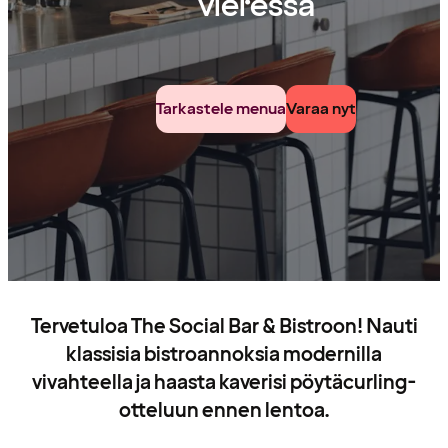
vieressä
Tarkastele menua
Varaa nyt
Tervetuloa The Social Bar & Bistroon! Nauti
klassisia bistroannoksia modernilla
vivahteella ja haasta kaverisi pöytäcurling-
otteluun ennen lentoa.