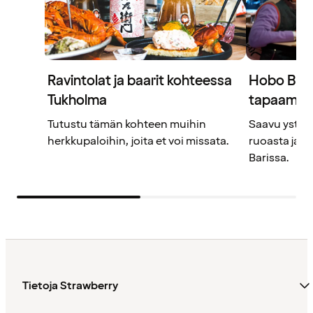
Ravintolat ja baarit kohteessa
Hobo Bar 
Tukholma
tapaamisp
Tutustu tämän kohteen muihin
Saavu ystäv
herkkupaloihin, joita et voi missata.
ruoasta ja 
Barissa.
Tietoja Strawberry