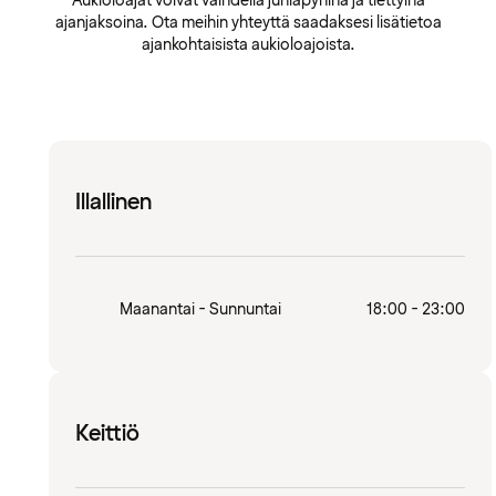
Aukioloajat voivat vaihdella juhlapyhinä ja tiettyinä
ajanjaksoina. Ota meihin yhteyttä saadaksesi lisätietoa
ajankohtaisista aukioloajoista.
Illallinen
Maanantai - Sunnuntai
18:00 - 23:00
Keittiö