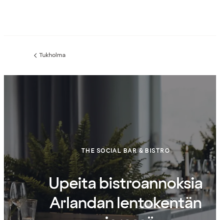
Tukholma
Edellinen
sivu:
THE SOCIAL BAR & BISTRO
Upeita bistroannoksia
Arlandan lentokentän