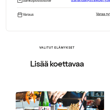
q.arlanda@strawberry.s
Sähköpostiosoite
Varaa ny
Varaus
VALITUT ELÄMYKSET
Lisää koettavaa