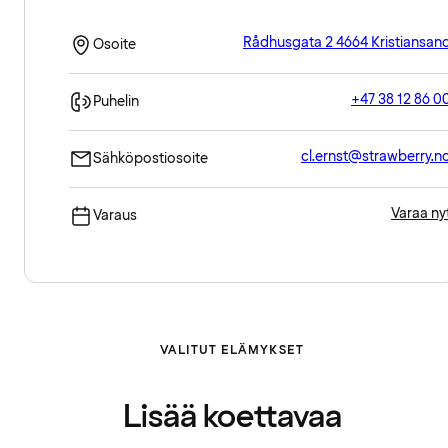
Rådhusgata 2 4664 Kristiansan
Osoite
+47 38 12 86 0
Puhelin
cl.ernst@strawberry.n
Sähköpostiosoite
Varaa ny
Varaus
VALITUT ELÄMYKSET
Lisää koettavaa