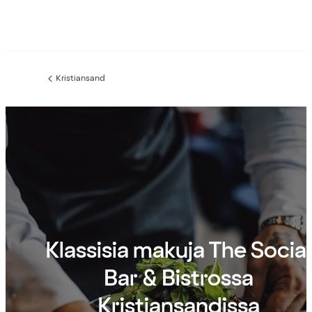
Kristiansand
Edellinen
sivu:
Klassisia makuja The Social
Bar & Bistrossa
Kristiansandissa