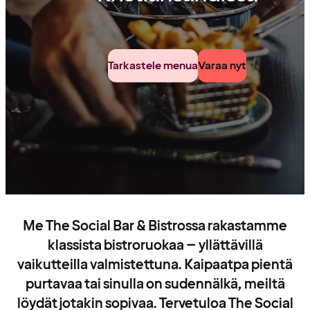
Tarkastele menua
Varaa nyt
Me The Social Bar & Bistrossa rakastamme
klassista bistroruokaa – yllättävillä
vaikutteilla valmistettuna. Kaipaatpa pientä
purtavaa tai sinulla on sudennälkä, meiltä
löydät jotakin sopivaa. Tervetuloa The Social