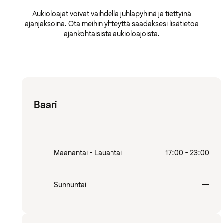
Aukioloajat voivat vaihdella juhlapyhinä ja tiettyinä
ajanjaksoina. Ota meihin yhteyttä saadaksesi lisätietoa
ajankohtaisista aukioloajoista.
Baari
Maanantai - Lauantai
17:00 - 23:00
Sulj
Sunnuntai
—