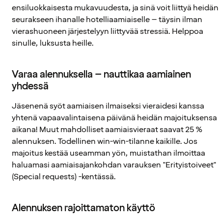
ensiluokkaisesta mukavuudesta, ja sinä voit liittyä heidän
seurakseen ihanalle hotelliaamiaiselle – täysin ilman
vierashuoneen järjestelyyn liittyvää stressiä. Helppoa
sinulle, luksusta heille.
Varaa alennuksella – nauttikaa aamiainen
yhdessä
Jäsenenä syöt aamiaisen ilmaiseksi vieraidesi kanssa
yhtenä vapaavalintaisena päivänä heidän majoituksensa
aikana! Muut mahdolliset aamiaisvieraat saavat 25 %
alennuksen. Todellinen win-win-tilanne kaikille. Jos
majoitus kestää useamman yön, muistathan ilmoittaa
haluamasi aamiaisajankohdan varauksen "Erityistoiveet"
(Special requests) -kentässä.
Alennuksen rajoittamaton käyttö