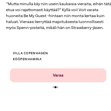
”Mutta minulla käy niin usein kaukaisia vieraita, eihän tät
etua voi rajattomasti käyttää?” Kyllä voi! Voit varata
huoneita Be My Guest -hintaan niin monta kertaa kuin
haluat. Vieraasi kerryttää majoituksesta luonnollisesti
myös Spenn-pisteitä, mikäli hän on Strawberry-jäsen.
VILLA COPENHAGEN
KÖÖPENHAMINA
Varaa
ANNA VIERAIDESI YÖPYÄ KOHTEESSA