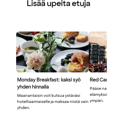
Lisää upeita etuja
Monday Breakfast: kaksi syö
Red Carpe
yhden hinnalla
Pääse nautti
elämyksistä 
Maanantaisin voit kutsua ystäväsi
ympäri.
hotelliaamiaiselle ja maksaa niistä vain
yhden.