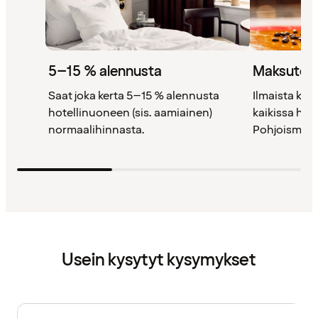
5–15 % alennusta
Maksutont
Saat joka kerta 5–15 % alennusta
Ilmaista kah
hotellinuoneen (sis. aamiainen)
kaikissa ho
normaalihinnasta.
Pohjoismais
Usein kysytyt kysymykset