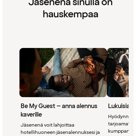
Jäsenenä sinulla on
hauskempaa
Be My Guest – anna alennus
Lukuisia 
kaverille
Hyödynnä 
tarjoamat uni
Jäsenenä voit lahjoittaa
kumppanimm
hotellihuoneen jäsenalennuksesi ja