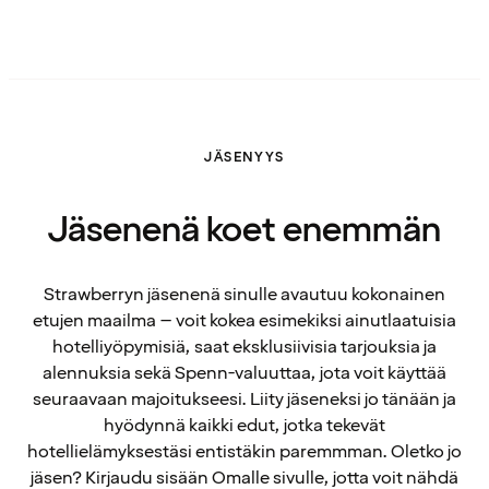
JÄSENYYS
Jäsenenä koet enemmän
Strawberryn jäsenenä sinulle avautuu kokonainen
etujen maailma – voit kokea esimekiksi ainutlaatuisia
hotelliyöpymisiä, saat eksklusiivisia tarjouksia ja
alennuksia sekä Spenn-valuuttaa, jota voit käyttää
seuraavaan majoitukseesi. Liity jäseneksi jo tänään ja
hyödynnä kaikki edut, jotka tekevät
hotellielämyksestäsi entistäkin paremmman. Oletko jo
jäsen? Kirjaudu sisään Omalle sivulle, jotta voit nähdä