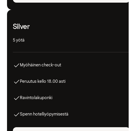
Silver
5 yötä
Myöhäinen check-out
Peruutus kello 18.00 asti
Ravintolakuponki
Spenn hotelliyöpymisestä