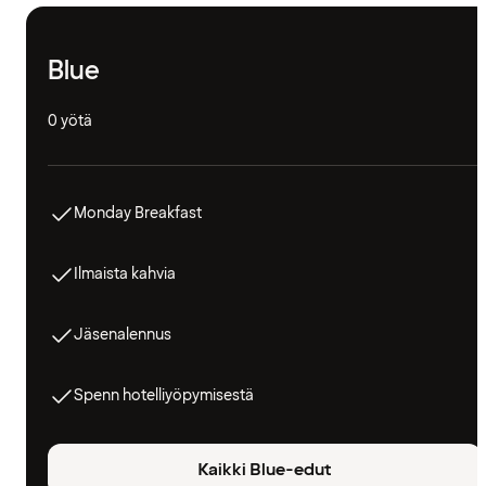
Blue
0 yötä
Monday Breakfast
Ilmaista kahvia
Jäsenalennus
Spenn hotelliyöpymisestä
Kaikki Blue-edut