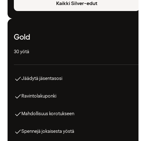
Kaikki Silver-edut
Gold
30 yötä
Jäädytä jäsentasosi
Ravintolakuponki
Mahdollisuus korotukseen
Spennejä jokaisesta yöstä