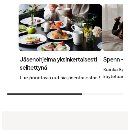
Jäsenohjelma yksinkertaisesti
Spenn – j
selitettynä
Kuinka Spenn
käytetään? L
Lue jännittäviä uutisia jäsentasostasi!