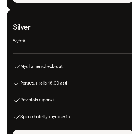
Silver
5 yötä
Myöhäinen check-out
Peruutus kello 18.00 asti
Ravintolakuponki
Spenn hotelliyöpymisestä