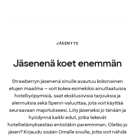
JÄSENYYS
Jäsenenä koet enemmän
Strawberryn jäsenenä sinulle avautuu kokonainen
etujen maailma – voit kokea esimekiksi ainutlaatuisia
hotelliyöpymisiä, saat eksklusiivisia tarjouksia ja
alennuksia sekä Spenn-valuuttaa, jota voit käyttää
seuraavaan majoitukseesi. Liity jäseneksi jo tänään ja
hyödynnä kaikki edut, jotka tekevät
hotellielämyksestäsi entistäkin paremmman. Oletko jo
jäsen? Kirjaudu sisään Omalle sivulle, jotta voit nähdä