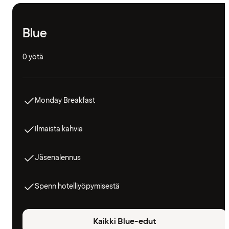
Blue
0 yötä
Monday Breakfast
Ilmaista kahvia
Jäsenalennus
Spenn hotelliyöpymisestä
Kaikki Blue-edut