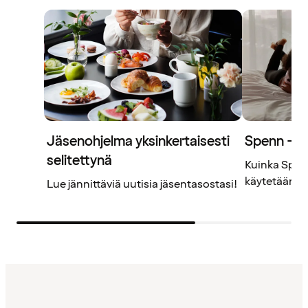
Jäsenohjelma yksinkertaisesti
Spenn – j
selitettynä
Kuinka Spenn
käytetään? L
Lue jännittäviä uutisia jäsentasostasi!