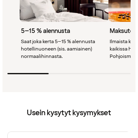
5–15 % alennusta
Maksutont
Saat joka kerta 5–15 % alennusta
Ilmaista kah
hotellinuoneen (sis. aamiainen)
kaikissa ho
normaalihinnasta.
Pohjoismais
Usein kysytyt kysymykset