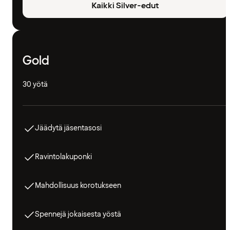
Kaikki Silver-edut
Gold
30 yötä
Jäädytä jäsentasosi
Ravintolakuponki
Mahdollisuus korotukseen
Spennejä jokaisesta yöstä