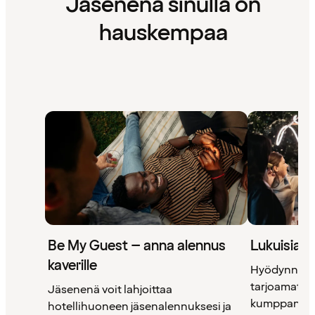
Jäsenenä sinulla on
hauskempaa
Be My Guest – anna alennus
Lukuisia 
kaverille
Hyödynnä 
tarjoamat uni
Jäsenenä voit lahjoittaa
kumppanimm
hotellihuoneen jäsenalennuksesi ja