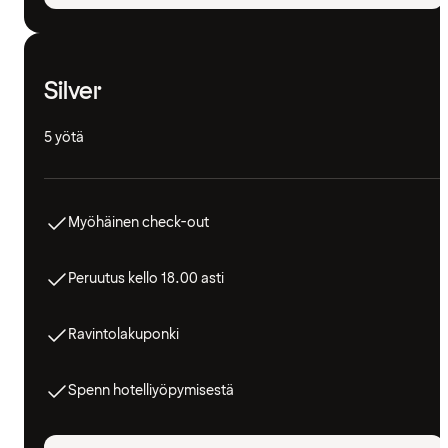
Silver
5 yötä
Myöhäinen check-out
Peruutus kello 18.00 asti
Ravintolakuponki
Spenn hotelliyöpymisestä