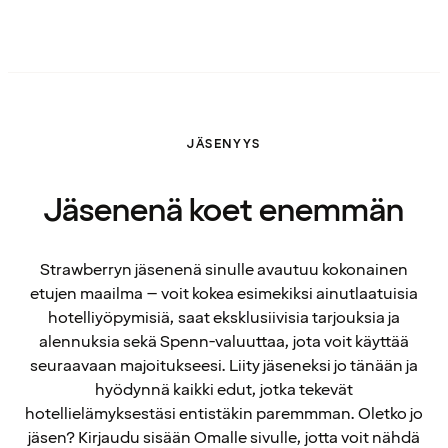
JÄSENYYS
Jäsenenä koet enemmän
Strawberryn jäsenenä sinulle avautuu kokonainen
etujen maailma – voit kokea esimekiksi ainutlaatuisia
hotelliyöpymisiä, saat eksklusiivisia tarjouksia ja
alennuksia sekä Spenn-valuuttaa, jota voit käyttää
seuraavaan majoitukseesi. Liity jäseneksi jo tänään ja
hyödynnä kaikki edut, jotka tekevät
hotellielämyksestäsi entistäkin paremmman. Oletko jo
jäsen? Kirjaudu sisään Omalle sivulle, jotta voit nähdä