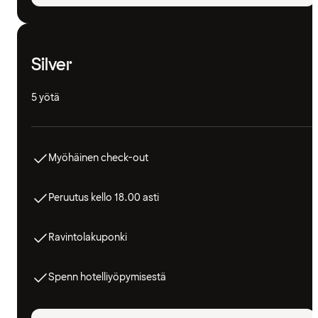
Silver
5 yötä
Myöhäinen check-out
Peruutus kello 18.00 asti
Ravintolakuponki
Spenn hotelliyöpymisestä