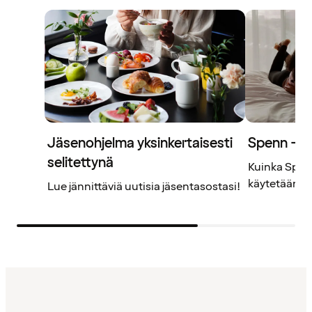
Jäsenohjelma yksinkertaisesti
Spenn – j
selitettynä
Kuinka Spenn
käytetään? L
Lue jännittäviä uutisia jäsentasostasi!