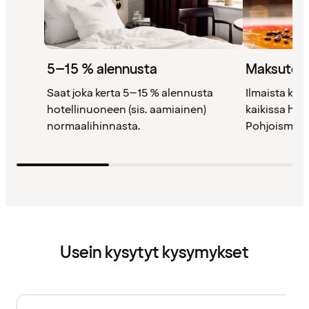
5–15 % alennusta
Maksutont
Saat joka kerta 5–15 % alennusta
Ilmaista kah
hotellinuoneen (sis. aamiainen)
kaikissa ho
normaalihinnasta.
Pohjoismais
Usein kysytyt kysymykset