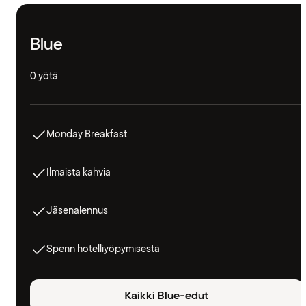
Blue
0 yötä
Monday Breakfast
Ilmaista kahvia
Jäsenalennus
Spenn hotelliyöpymisestä
Kaikki Blue-edut