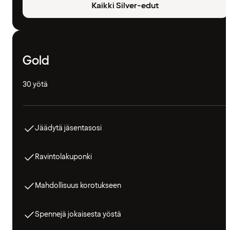
Kaikki Silver-edut
Gold
30 yötä
Jäädytä jäsentasosi
Ravintolakuponki
Mahdollisuus korotukseen
Spennejä jokaisesta yöstä