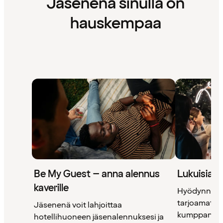
Jäsenenä sinulla on
hauskempaa
Be My Guest – anna alennus
Lukuisia 
kaverille
Hyödynnä 
tarjoamat uni
Jäsenenä voit lahjoittaa
kumppanimm
hotellihuoneen jäsenalennuksesi ja