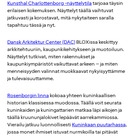
Kunsthal Charlottenborg -näyttelytila
tarjoaa täysin
erilaisen kokemuksen. Näyttelyt täällä vaihtuvat
jatkuvasti ja korostavat, mitä nykytaiteen saralla
tapahtuu tässä ja nyt.
Dansk Arkitektur Center (DAC)
BLOXissa keskittyy
arkkitehtuuriin, kaupunkikehitykseen ja muotoiluun.
Näyttelyt tutkivat, miten rakennukset ja
kaupunkiympäristöt vaikuttavat arkeen – ja miten
menneisyyden valinnat muokkaavat nykyisyyttämme
ja tulevaisuuttamme.
Rosenborgin linna
kokoaa yhteen kuninkaallisen
historian klassisessa muodossa. Täällä voit seurata
kuninkaiden ja kuningattarien matkaa läpi aikojen ja
täällä kruununjalokivet lepäävät aarrekammiossa.
Vierailu jatkuu luonnollisesti
Kuninkaan puutarhassa
,
jossa monet ihmiset istuvat nurmikoilla tai pitävät