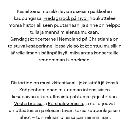
Kesäiltoina musiikki leviää useisiin paikkoihin
kaupungissa.
Fredagsrock på Tivoli
houkuttelee
monia historialliseen puutarhaan, ja sinne on helppo
tulla ja mennä mielensä mukaan.
Søndagskoncerterne i Nemoland på Christiania
on
toistuva kesäperinne, jossa yleisö kokoontuu musiikin
äärelle ilman sisäänpääsyä, mikä antaa konserteille
rennomman tunnelman.
Distortion
on musiikkifestivaali, joka jättää jälkensä
Kööpenhaminaan muutaman intensiivisen
kesäpäivän aikana. Ilmaistapahtumat järjestetään
Vesterbrossa
ja
Refshaleøenissa
, ja ne tarjoavat
ainutlaatuisen ja eloisan tavan kokea kaupunki ja sen
lähiöt – tunnelman ollessa parhaimmillaan.