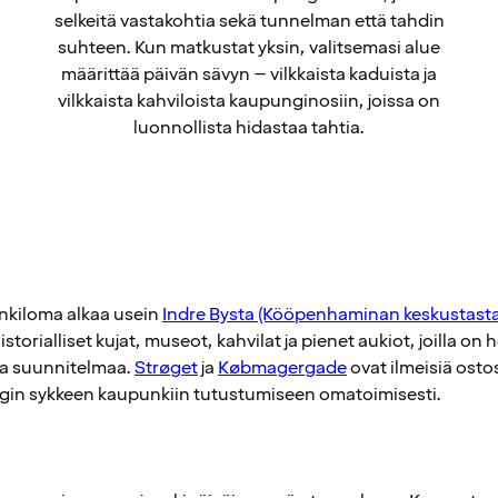
selkeitä vastakohtia sekä tunnelman että tahdin
suhteen. Kun matkustat yksin, valitsemasi alue
määrittää päivän sävyn – vilkkaista kaduista ja
vilkkaista kahviloista kaupunginosiin, joissa on
luonnollista hidastaa tahtia.
kiloma alkaa usein
Indre Bysta (Kööpenhaminan keskustasta
torialliset kujat, museot, kahvilat ja pienet aukiot, joilla on 
aa suunnitelmaa.
Strøget
ja
Købmagergade
ovat ilmeisiä osto
gin sykkeen kaupunkiin tutustumiseen omatoimisesti.