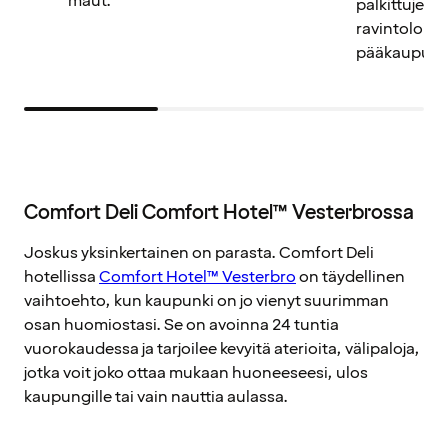
maut.
palkittujen j
ravintoloi
pääkaupung
Comfort Deli Comfort Hotel™ Vesterbrossa
Joskus yksinkertainen on parasta. Comfort Deli
hotellissa
Comfort Hotel™ Vesterbro
on täydellinen
vaihtoehto, kun kaupunki on jo vienyt suurimman
osan huomiostasi. Se on avoinna 24 tuntia
vuorokaudessa ja tarjoilee kevyitä aterioita, välipaloja,
jotka voit joko ottaa mukaan huoneeseesi, ulos
kaupungille tai vain nauttia aulassa.