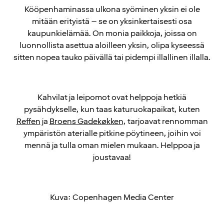
Kööpenhaminassa ulkona syöminen yksin ei ole
mitään erityistä – se on yksinkertaisesti osa
kaupunkielämää. On monia paikkoja, joissa on
luonnollista asettua aloilleen yksin, olipa kyseessä
sitten nopea tauko päivällä tai pidempi illallinen illalla.
Kahvilat ja leipomot ovat helppoja hetkiä
pysähdykselle, kun taas katuruokapaikat, kuten
Reffen
ja
Broens Gadekøkken
, tarjoavat rennomman
ympäristön aterialle pitkine pöytineen, joihin voi
mennä ja tulla oman mielen mukaan. Helppoa ja
joustavaa!
Kuva: Copenhagen Media Center