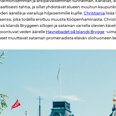
 harmonisemman ja arkipäiväisemmän tunnelman. Kanavat, as
attisesti tahtia, ja sillat yhdistävät alueen muuhun kaupunki
en äärellä ja vierailuja hiljaisemmille kujille.
Christiania
lisää
aansa, joka todella erottuu muusta Kööpenhaminasta. Christi
sä Islands Bryggeen siltojen ja sataman varrella olevien kävel
koontuvat veden äärelle
Havnebadet på Islands Brygge
-uimah
alueet muuttavat sataman promenadista elävän olohuoneen ke