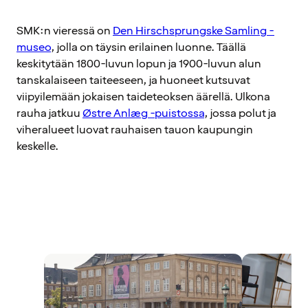
SMK:n vieressä on
Den Hirschsprungske Samling -
museo
, jolla on täysin erilainen luonne. Täällä
keskitytään 1800-luvun lopun ja 1900-luvun alun
tanskalaiseen taiteeseen, ja huoneet kutsuvat
viipyilemään jokaisen taideteoksen äärellä. Ulkona
rauha jatkuu
Østre Anlæg -puistossa
, jossa polut ja
viheralueet luovat rauhaisen tauon kaupungin
keskelle.