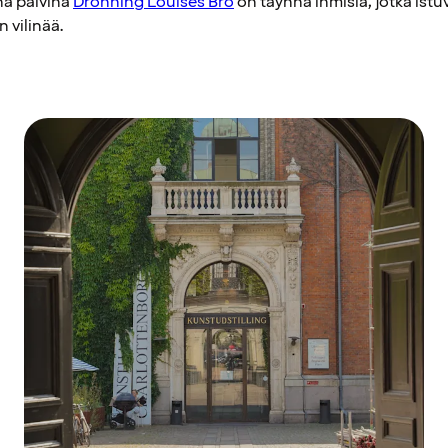
na päivinä
Dronning Louises Bro
on täynnä ihmisiä, jotka istu
 vilinää.