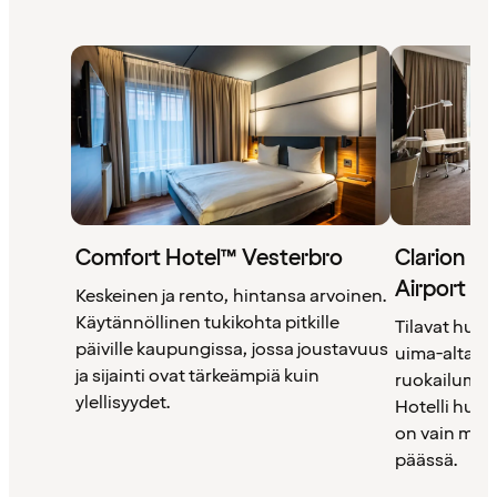
Comfort Hotel™ Vesterbro
Clarion H
Airport
Keskeinen ja rento, hintansa arvoinen.
Käytännöllinen tukikohta pitkille
Tilavat huon
päiville kaupungissa, jossa joustavuus
uima-altaall
ja sijainti ovat tärkeämpiä kuin
ruokailumahd
ylellisyydet.
Hotelli huok
on vain mu
päässä.