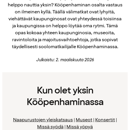
helppo nauttia yksin? Kööpenhaminan osalta vastaus
on ilmeinen kyllä. Täällä välimatkat ovat lyhyitä,
viehättävät kaupunginosat ovat yhteydessä toisiinsa
ja kaupungissa on helppo löytää oma rytmi. Tämä
opas kokoaa yhteen kaupunginosia, museoita,
ravintoloita ja majoitusvaihtoehtoja, jotka sopivat
täydellisesti soolomatkailijalle Kööpenhaminassa.
Julkaistu: 2. maaliskuuta 2026
Kun olet yksin
Kööpenhaminassa
Naapurustojen yleiskatsaus
|
Museot
|
Konsertit
|
Missä syödä
|
Missä yöpyä