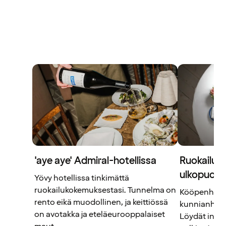
'aye aye' ​​Admiral-hotellissa
Ruokailua 
ulkopuolel
Yövy hotellissa tinkimättä
ruokailukokemuksestasi. Tunnelma on
Kööpenhamin
rento eikä muodollinen, ja keittiössä
kunnianhim
on avotakka ja eteläeurooppalaiset
Löydät inspi