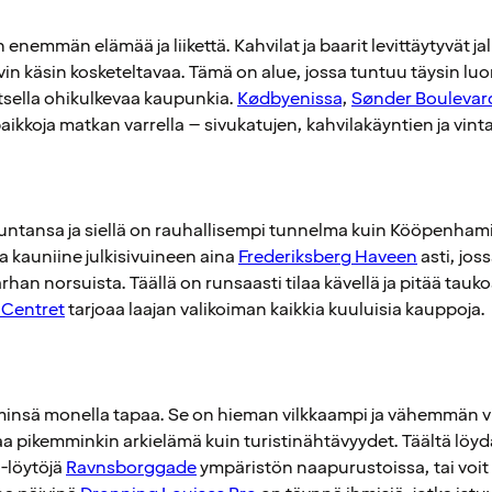
nemmän elämää ja liikettä. Kahvilat ja baarit levittäytyvät jalk
n käsin kosketeltavaa. Tämä on alue, jossa tuntuu täysin luo
katsella ohikulkevaa kaupunkia.
Kødbyenissa
,
Sønder Boulevar
kkoja matkan varrella – sivukatujen, kahvilakäyntien ja vinta
ntansa ja siellä on rauhallisempi tunnelma kuin Kööpenham
a kauniine julkisivuineen aina
Frederiksberg Haveen
asti, jos
an norsuista. Täällä on runsaasti tilaa kävellä ja pitää tauk
 Centret
tarjoaa laajan valikoiman kaikkia kuuluisia kauppoja.
insä monella tapaa. Se on hieman vilkkaampi ja vähemmän vi
a pikemminkin arkielämä kuin turistinähtävyydet. Täältä löyd
e-löytöjä
Ravnsborggade
ympäristön naapurustoissa, tai voit