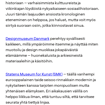
historiaan – varhaisimmista kulttuureista ja
viikinkiajan löydöistä nykyaikaiseen sosiaalihistoriaan.
Juuri tämän laajuuden ansiosta kronologinen
eteneminen on helppoa, jos haluat, mutta voit myös
siirtyä suoraan osiin, jotka kiinnostavat sinua.
Designmuseum Danmark
perehtyy syvällisesti
kaikkeen, millä ympäröimme itsemme ja näyttää miten
muotoilu ja design muokkaa jokapäiväistä
elämäämme – huonekaluista ja arkiesineistä
materiaaleihin ja käsitöihin.
Statens Museum for Kunst (SMK)
– täällä vanhempi
eurooppalainen taide seisoo rinnakkain modernin ja
nykytaiteen kanssa tarjoten monipuolisen mutta
yhtenäisen elämyksen. Eri aikakausien välillä on
helppo liikkua ilman, että tuntuu siltä, että tarvitsee
seurata yhtä tiettyä linjaa.