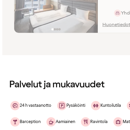
Yhd
Huonetiedo
Sisältö
ladattu
Palvelut ja mukavuudet
24 h vastaanotto
Pysäköinti
Kuntoilutila
Barception
Aamiainen
Ravintola
Mat