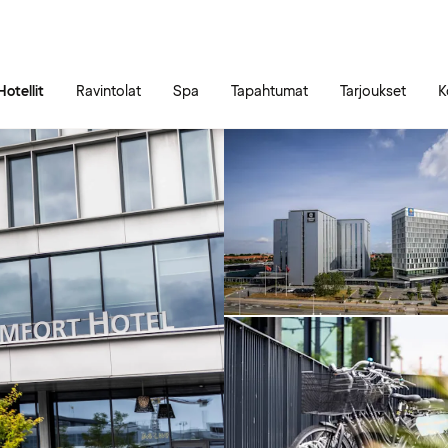
Siirry sivun sisältöön
Siirry sivun päävalikkoon
Hotellit
Ravintolat
Spa
Tapahtumat
Tarjoukset
K