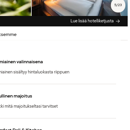
5
/
23
Lue lisää hotelliketjusta
uksemme
iainen valinnaisena
iainen sisältyy hintaluokasta riippuen
llinen majoitus
kki mitä majoitukseltasi tarvitset