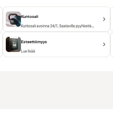
Kuntosali
Kuntosali avoinna 24/7, Saatavilla pyyhkeitä
lainaksi, Kuntosalilaitteet, Kardiolaitteet,
Vapaapainot
Esteettömyys
Lue lisää