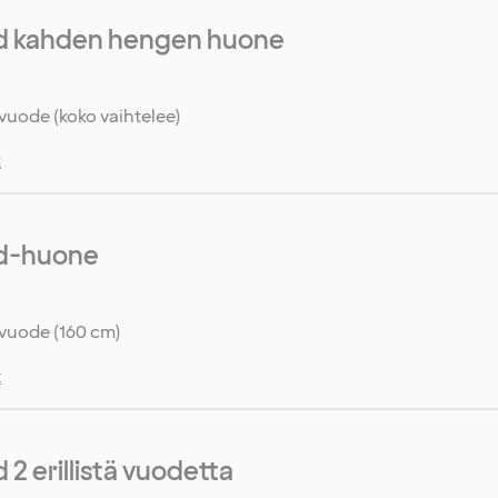
d kahden hengen huone
vuode (koko vaihtelee)
t
d-huone
vuode (160 cm)
t
2 erillistä vuodetta