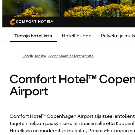
COMFORT HOTEL™
Tietoja hotellista
Hotellihuone
Palvelut ja mu
·
·
Hotelli
Tanska
Kööpenhamina lentokenttä
Comfort Hotel™ Cope
Airport
Comfort Hotel™ Copenhagen Airport sijaitsee lentokentä
tarjoten helpon pääsyn sekä lentoasemalle että Kööpe
Hotellissa on modernit kokoustilat, Pohjois-Euroopan su