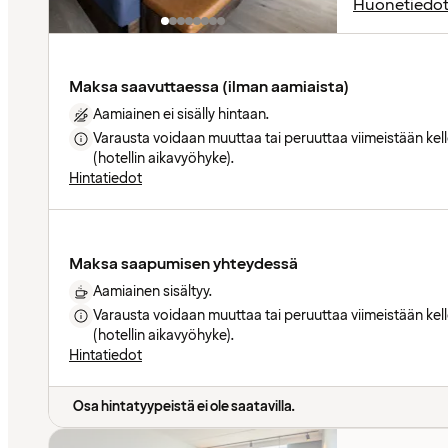
Huonetiedo
Maksa saavuttaessa (ilman aamiaista)
Aamiainen ei sisälly hintaan.
Varausta voidaan muuttaa tai peruuttaa viimeistään ke
(hotellin aikavyöhyke).
Hintatiedot
Maksa saapumisen yhteydessä
Aamiainen sisältyy.
Varausta voidaan muuttaa tai peruuttaa viimeistään ke
(hotellin aikavyöhyke).
Hintatiedot
Osa hintatyypeistä ei ole saatavilla.