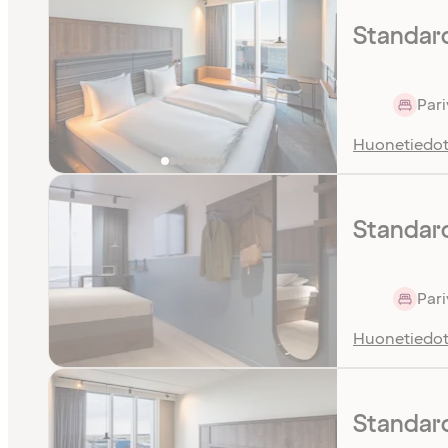
Standar
Pari
Huonetiedo
Standar
Pari
Huonetiedo
Standard 