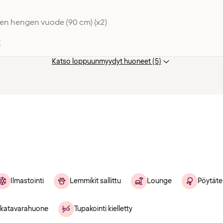
en hengen vuode (90 cm) (x2)
t
Katso loppuunmyydyt huoneet (5)
Ilmastointi
Lemmikit sallittu
Lounge
Pöytäte
katavarahuone
Tupakointi kielletty