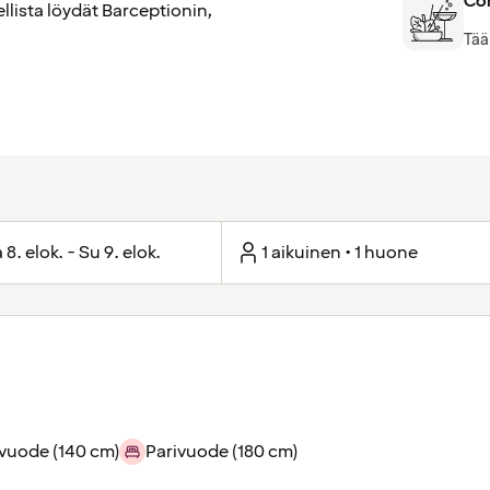
Com
llista löydät Barceptionin,
Tää
 8. elok. - Su 9. elok.
1 aikuinen • 1 huone
ivuode (140 cm)
Parivuode (180 cm)