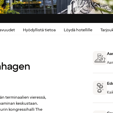
kavuudet
Hyödyllistä tietoa
Löydä hotellille
Tarjo
Aam
nhagen
Aam
Edu
Kai
n terminaalien vieressä,
nhaminan keskustaan.
urin kongressihalli The