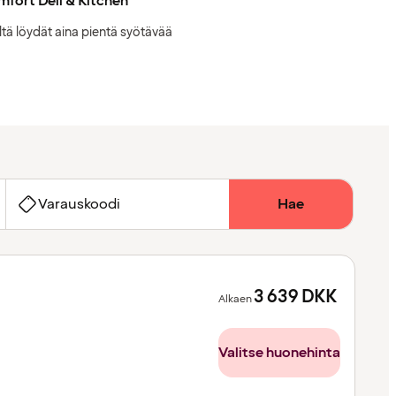
fort Deli & Kitchen
ltä löydät aina pientä syötävää
Varauskoodi
Hae
3 639
DKK
Alkaen
Valitse huonehinta