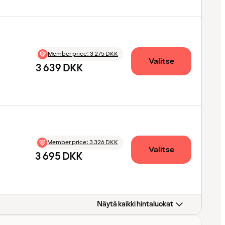
Member price
:
3 275 DKK
Valitse
3 639 DKK
Member price
:
3 326 DKK
Valitse
3 695 DKK
Näytä kaikki hintaluokat