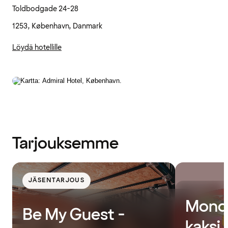
Toldbodgade 24-28
1253, København, Danmark
Löydä hotellille
Tarjouksemme
JÄSENTARJOUS
Monda
Be My Guest -
kaksi