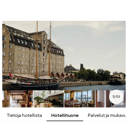
5
/
53
Tietoja hotellista
Hotellihuone
Palvelut ja mukavu