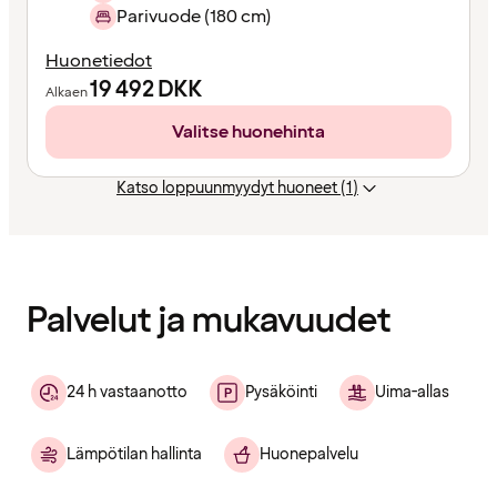
Parivuode (180 cm)
Huonetiedot
19 492
DKK
Alkaen
Valitse huonehinta
Katso loppuunmyydyt huoneet (1)
Sisältö
ladattu
Palvelut ja mukavuudet
24 h vastaanotto
Pysäköinti
Uima-allas
Lämpötilan hallinta
Huonepalvelu