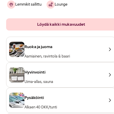
Lemmikit sallittu
Lounge
Löydä kaikki mukavuudet
Ruoka ja juoma
Aamiainen, ravintola & baari
Hyvinvointi
Uima-allas, sauna
Pysäköinti
Alkaen 40 DKK/tunti