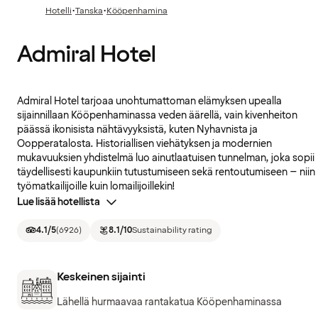
·
·
Hotelli
Tanska
Kööpenhamina
Admiral Hotel
Admiral Hotel tarjoaa unohtumattoman elämyksen upealla
sijainnillaan Kööpenhaminassa veden äärellä, vain kivenheiton
päässä ikonisista nähtävyyksistä, kuten Nyhavnista ja
Oopperatalosta. Historiallisen viehätyksen ja modernien
mukavuuksien yhdistelmä luo ainutlaatuisen tunnelman, joka sopii
täydellisesti kaupunkiin tutustumiseen sekä rentoutumiseen – niin
työmatkailijoille kuin lomailijoillekin!
Lue lisää hotellista
4.1
/5
(
6926
)
8.1
/10
Sustainability rating
Keskeinen sijainti
Lähellä hurmaavaa rantakatua Kööpenhaminassa