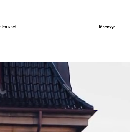
okoukset
Jäsenyys