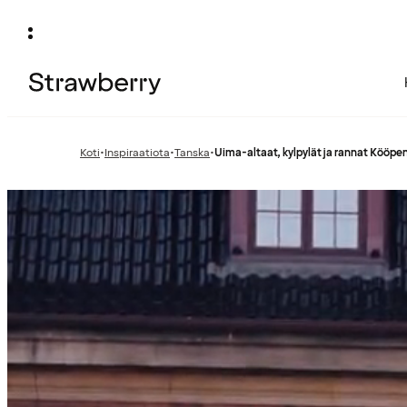
Koti
•
Inspiraatiota
•
Tanska
•
Uima-altaat, kylpylät ja rannat Kööp
Edellinen
Edellinen
sivu:
sivu: