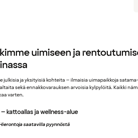
kkimme uimiseen ja rentoutumi
inassa
ee julkisia ja yksityisiä kohteita – ilmaisia uimapaikkoja satama
ja altaita sekä ennakkovarauksen arvoisia kylpylöitä. Kaikki nä
kaa varten.
– kattoallas ja wellness-alue
• Hierontoja saatavilla pyynnöstä