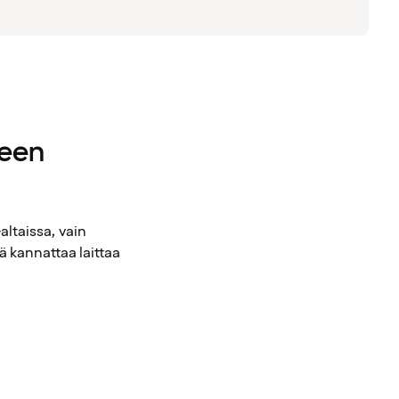
seen
-altaissa, vain
mä kannattaa laittaa