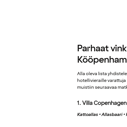
Parhaat vin
Kööpenham
Alla oleva lista yhdistel
hotellivieraille varattu
muistiin seuraavaa mat
1. Villa Copenhagen 
Kattoallas • Allasbaari 