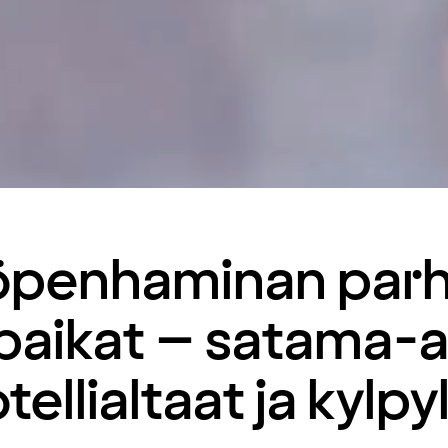
öpenhaminan parh
aikat – satama-a
tellialtaat ja kylpy