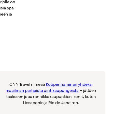
jolla on
isiä spa-
seen ja
CNN Travel nimeää
Kööpenhaminan yhdeksi
maailman parhaista uintikaupungeista
– jättäen
taakseen jopa rannikkokaupunkien ikonit, kuten
Lissabonin ja Rio de Janeiron.