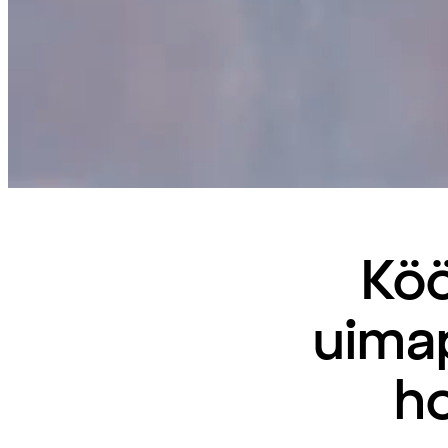
Kö
uimap
ho