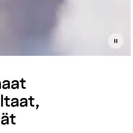
aat
ltaat,
lät