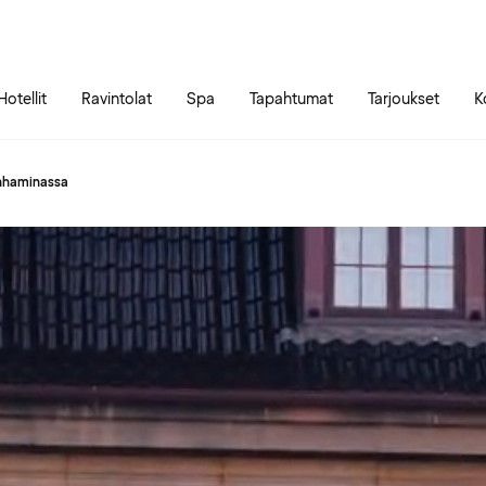
Siirry sivun sisältöön
Siirry sivun päävalikkoon
Hotellit
Ravintolat
Spa
Tapahtumat
Tarjoukset
K
enhaminassa