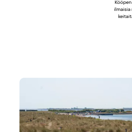
Kööpenh
ilmaisia
keitai