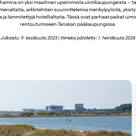
amina on yksi maailman upeimmista uintikaupungeista – tar
 merialtaita, arkkitehtien suunnittelemia merikylpylöitä, yksity
ta ja lämmitettyjä hotellialtaita. Tässä ovat parhaat paikat uimi
rentoutumiseen Tanskan pääkaupungissa.
Julkaistu: 9. kesäkuuta 2023
Viimeksi päivitetty: 1. heinäkuuta 2026