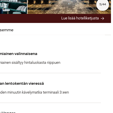
5
/
44
Lue lisää hotelliketjusta
ksemme
iainen valinnaisena
iainen sisältyy hintaluokasta riippuen
an lentokentän vieressä
den minuutin kävelymatka terminaali 3:een