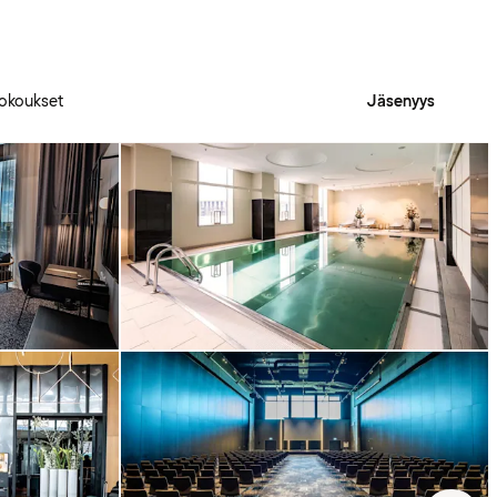
okoukset
Jäsenyys