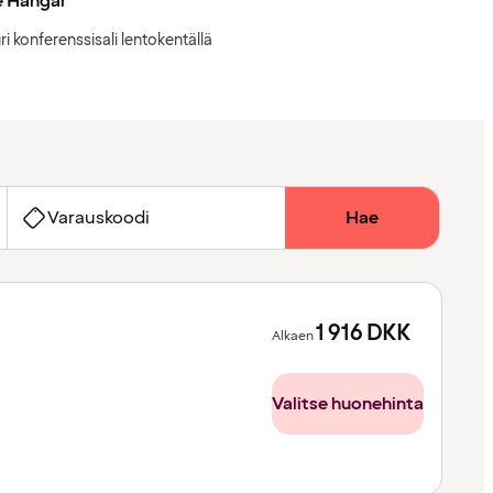
e Hangar
ri konferenssisali lentokentällä
Varauskoodi
Hae
1 916
DKK
Alkaen
Valitse huonehinta