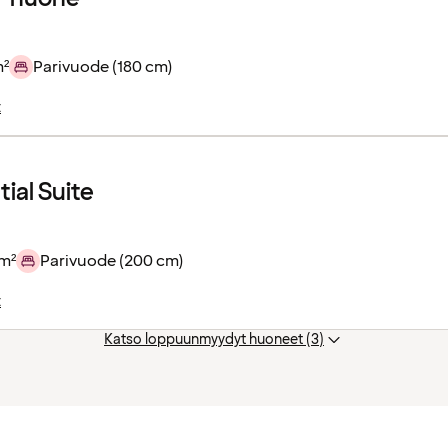
m²
Parivuode (180 cm)
t
ial Suite
 m²
Parivuode (200 cm)
t
Katso loppuunmyydyt huoneet (3)