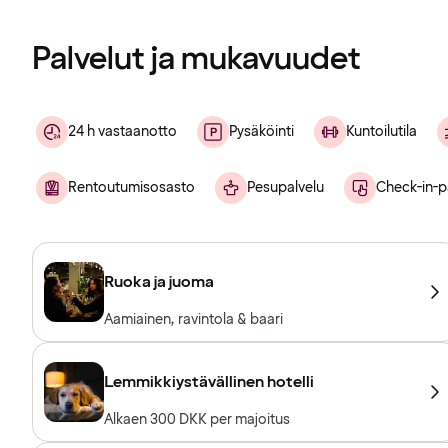
Palvelut ja mukavuudet
24 h vastaanotto
Pysäköinti
Kuntoilutila
Rentoutumisosasto
Pesupalvelu
Check-in-p
Ruoka ja juoma
Aamiainen, ravintola & baari
Lemmikkiystävällinen hotelli
Alkaen 300 DKK per majoitus