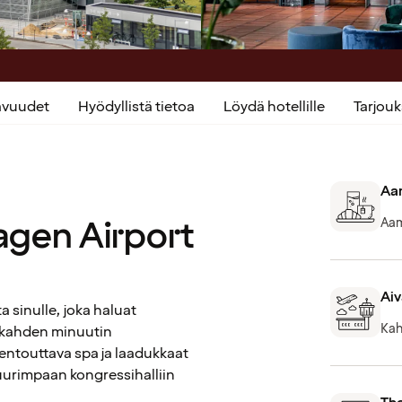
kavuudet
Hyödyllistä tietoa
Löydä hotellille
Tarjou
Aam
agen Airport
Aam
Aiv
 sinulle, joka haluat
Kah
in kahden minuutin
rentouttava spa ja laadukkaat
uurimpaan kongressihalliin