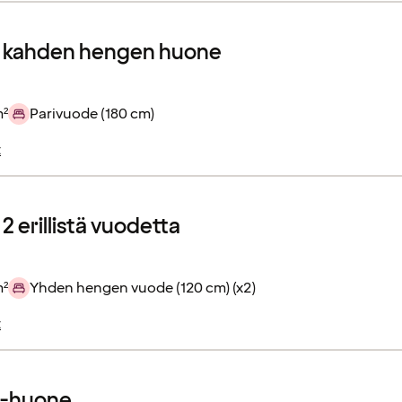
r kahden hengen huone
m²
Parivuode (180 cm)
t
2 erillistä vuodetta
m²
Yhden hengen vuode (120 cm) (x2)
t
r-huone