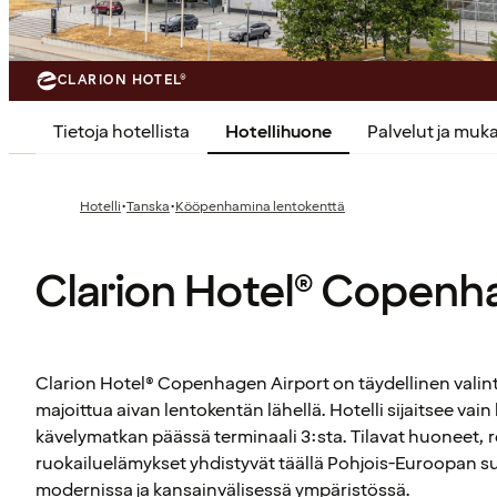
CLARION HOTEL®
Tietoja hotellista
Hotellihuone
Palvelut ja mu
·
·
Hotelli
Tanska
Kööpenhamina lentokenttä
Clarion Hotel® Copenh
Clarion Hotel® Copenhagen Airport on täydellinen valinta
majoittua aivan lentokentän lähellä. Hotelli sijaitsee va
kävelymatkan päässä terminaali 3:sta. Tilavat huoneet, 
ruokailuelämykset yhdistyvät täällä Pohjois-Euroopan s
modernissa ja kansainvälisessä ympäristössä.