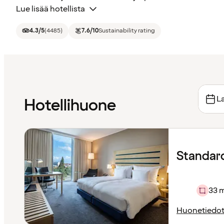
Lue lisää hotellista
4.3
/5
(
4485
)
7.6
/10
Sustainability rating
La
Hotellihuone
Standar
33 
Huonetiedo