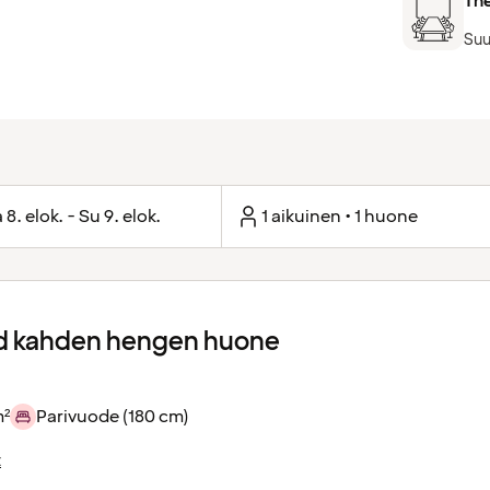
Th
Suu
 8. elok. - Su 9. elok.
1 aikuinen • 1 huone
d kahden hengen huone
m²
Parivuode (180 cm)
t