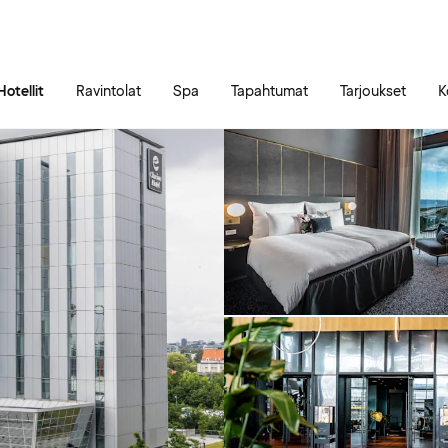
Siirry sivun sisältöön
Siirry sivun päävalikkoon
Hotellit
Ravintolat
Spa
Tapahtumat
Tarjoukset
K