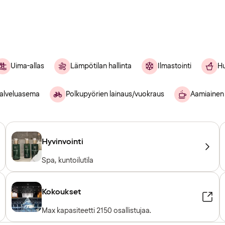
Uima-allas
Lämpötilan hallinta
Ilmastointi
Hu
alveluasema
Polkupyörien lainaus/vuokraus
Aamiainen
Hyvinvointi
Spa, kuntoilutila
Kokoukset
Max kapasiteetti 2150 osallistujaa.