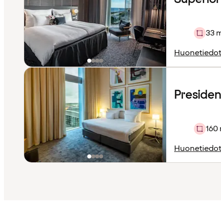
33 
Huonetiedo
President
160
Huonetiedo
Sisältö
ladattu