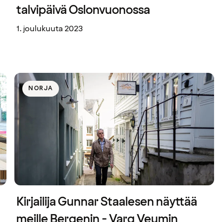
talvipäivä Oslonvuonossa
1. joulukuuta 2023
NORJA
Kirjailija Gunnar Staalesen näyttää
meille Bergenin - Varg Veumin