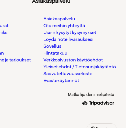
Asiakaspalvelu
Asiakaspalvelu
urat
Ota meihin yhteyttä
iksi
Usein kysytyt kysymykset
Löydä hotellivarauksesi
Sovellus
nn
Hintatakuu
 ja tarjoukset
Verkkosivuston käyttöehdot
Yleiset ehdot / Tietosuojakäytäntö
Saavutettavuusseloste
Evästekäytännöt
Matkailijoiden mielipiteitä