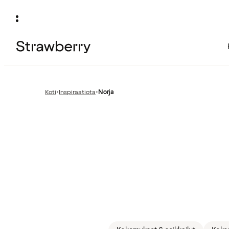
Koti
•
Inspiraatiota
•
Norja
Edellinen
sivu: