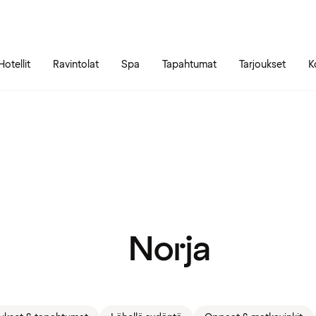
Siirry sivun sisältöön
Siirry sivun päävalikkoon
Hotellit
Ravintolat
Spa
Tapahtumat
Tarjoukset
K
Norja