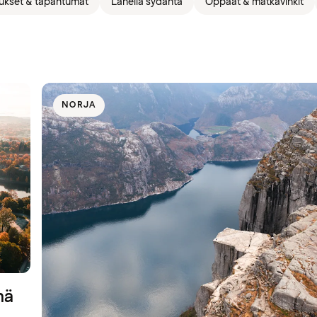
ukset & tapahtumat
Lähellä sydäntä
Oppaat & matkavinkit
NORJA
mä