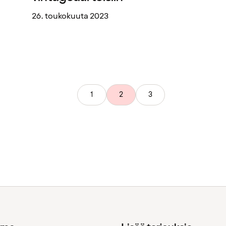
26. toukokuuta 2023
1
2
3