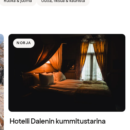
Ruoka & juoma
Uutta, fiksua & kaunista
NORJA
Hotelli Dalenin kummitustarina