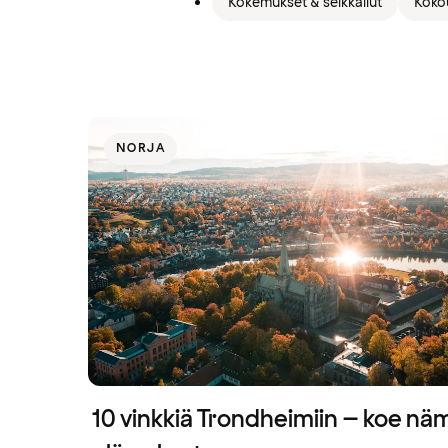
Kokemukset & seikkailut
Koko
NORJA
10 vinkkiä Trondheimiin – koe nä