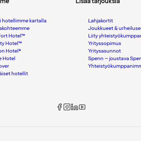
mme
Lisää tarjouksia
i hotellimme kartalla
Lahjakortit
akohteemme
Joukkueet & urheiluse
ort Hotel™
Liity yhteistyökumppan
ty Hotel™
Yrityssopimus
on Hotel®
Yritysasunnot
 Hotel
Spenn – joustava Spe
over
Yhteistyökumppanimme
äiset hotellit