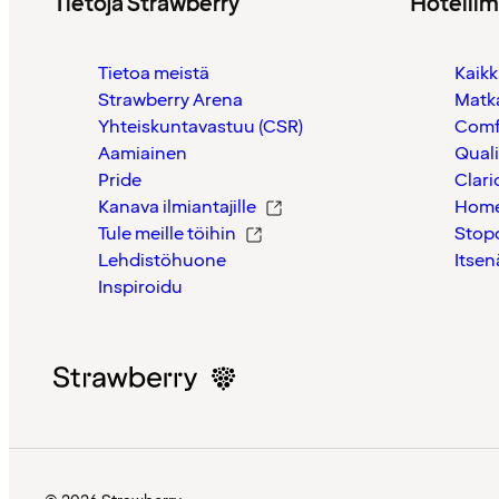
Tietoja Strawberry
Hotelli
Tietoa meistä
Kaikk
Strawberry Arena
Matk
Yhteiskuntavastuu (CSR)
Comf
Aamiainen
Quali
Pride
Clari
Kanava ilmiantajille
Home
Tule meille töihin
Stop
Lehdistöhuone
Itsen
Inspiroidu