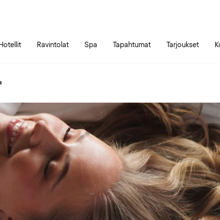
Siirry sivun sisältöön
Siirry sivun päävalikkoon
Hotellit
Ravintolat
Spa
Tapahtumat
Tarjoukset
K
a