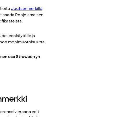
fioitu
Joutsenmerkillä
.
vat saada Pohjoismaisen
fikaateista.
udelleenkäytölle ja
onnon monimuotoisuutta.
linen osa Strawberryn
enmerkki
ferenssivieraana voit