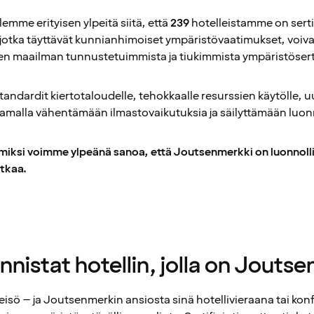
lemme erityisen ylpeitä siitä, että
239
hotelleistamme on serti
t, jotka täyttävät kunnianhimoiset ympäristövaatimukset, voi
n maailman tunnustetuimmista ja tiukimmista ympäristöserti
tandardit kiertotaloudelle, tehokkaalle resurssien käytölle, u
a samalla vähentämään ilmastovaikutuksia ja säilyttämään lu
 miksi voimme ylpeänä sanoa, että Joutsenmerkki on luonnol
tkaa.
nnistat hotellin, jolla on Jouts
teisö – ja Joutsenmerkin ansiosta sinä hotellivieraana tai kon