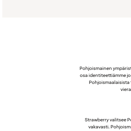
Pohjoismainen ympäristö
osa identiteettiämme jo
Pohjoismaalaisista t
viera
Strawberry valitsee 
vakavasti. Pohjoism