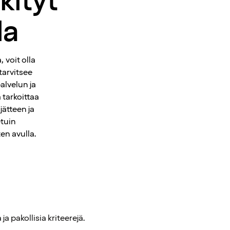
kityt
la
 voit olla
tarvitsee
alvelun ja
 tarkoittaa
jätteen ja
etuin
en avulla.
a pakollisia kriteerejä.