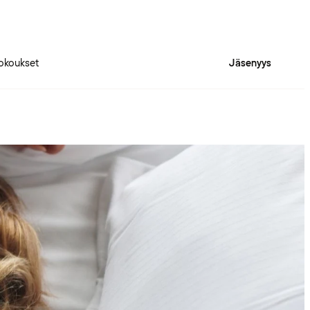
okoukset
Jäsenyys