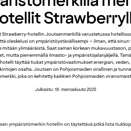
ristömerkillä mer
otellit Strawberryl
 Strawberry-hotellin Joutsenmerkillä varustetussa hotellissa,
ttä oleskelusi on ympäristöystävällisempi – ilman, että sinun 
e mitään ylimääräistä. Saat saman korkean mukavuustason, p
, mutta pienemmällä ilmasto- ja ympäristöjalanjäljellä. Tämä
ä hotelli täyttää tiukat ympäristövaatimukset energian, veden, 
intojen osalta. Joutsen on Pohjoismaiden virallinen ja tunn
merkki, joka on kehitetty kaikkien Pohjoismaiden viranomaist
Julkaistu: 18. marraskuuta 2025
 ympäristömerkin hotellin on täytettävä pitkä lista tiukkoja j