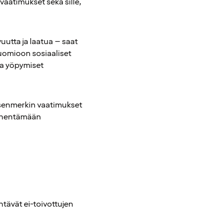
 vaatimukset sekä sille,
uutta ja laatua – saat
huomioon sosiaaliset
 ja yöpymiset
utsenmerkin vaatimukset
ienentämään
entävät ei-toivottujen