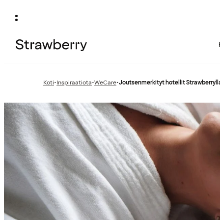
Koti
•
Inspiraatiota
•
WeCare
•
Joutsenmerkityt hotellit Strawberryll
Edellinen
Edellinen
sivu:
sivu: