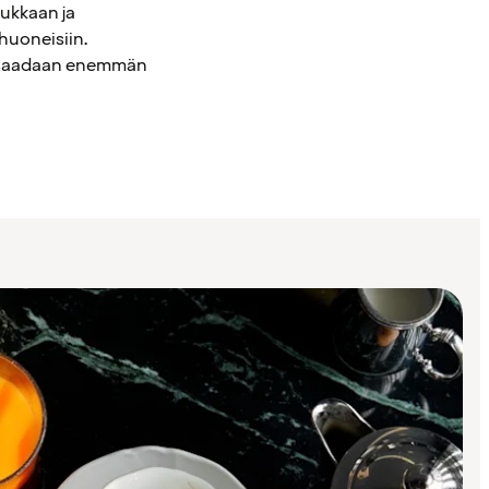
hukkaan ja
huoneisiin.
eja saadaan enemmän