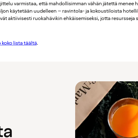
ajittelu varmistaa, että mahdollisimman vähän jätettä menee 
on käytetään uudelleen – ravintola- ja kokoustiloista hotelli
evät aktiivisesti ruokahävikin ehkäisemiseksi, jotta resurss
 koko lista täältä
.
ta