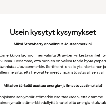
Usein kysytyt kysymykset
Miksi Strawberry on valinnut Joutsenmerkin?
merkki on luonnollinen valinta Strawberryn kestävän kehityks
 vuosia. Tiedämme, että monien on vaikea tehdä hyviä ympäri
unnistaa Joutsenmerkin. Sertifiointi on siis yksinkertainen ja
illemme siitä, että he ovat tehneet ympäristöystävällisen val
Miksi on tärkeää asettaa energia- ja ilmastovaatimuksia?
Pohjoismaisen ympäristömerkin osoittaakseen, että otamme i
ainen ympäristömerkki edellyttää hotelleilta energiankulutu