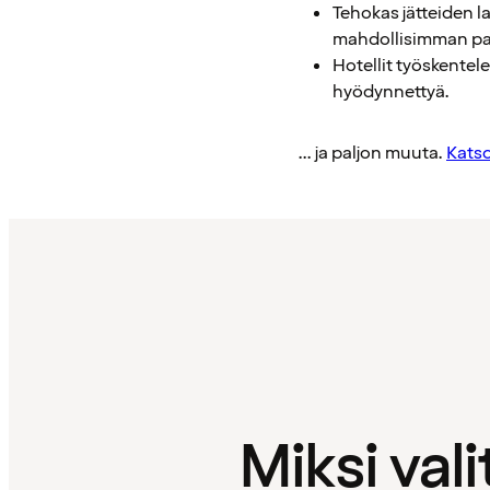
Tehokas jätteiden l
mahdollisimman palj
Hotellit työskentel
hyödynnettyä.
... ja paljon muuta.
Katso
Miksi vali