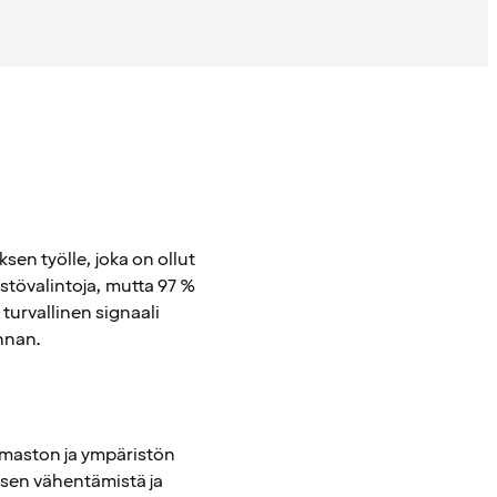
en työlle, joka on ollut
stövalintoja, mutta 97 %
 turvallinen signaali
innan.
lmaston ja ympäristön
ksen vähentämistä ja