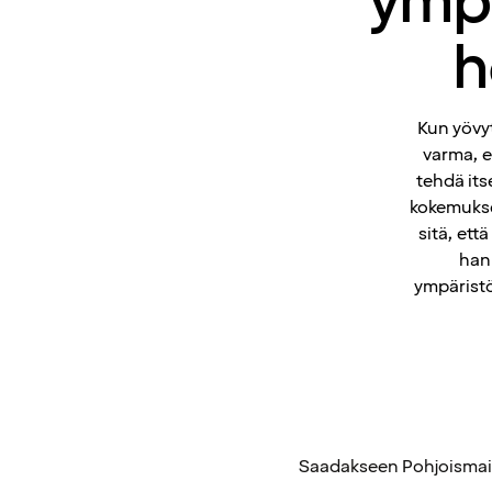
ympä
h
Kun yövyt
varma, e
tehdä its
kokemukset
sitä, ett
hank
ympäristö
Saadakseen Pohjoismaisen