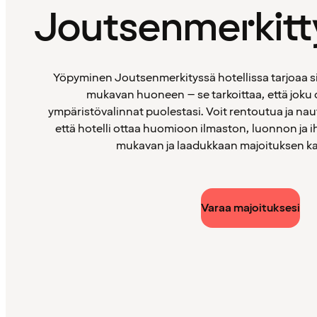
Joutsenmerkitty
Yöpyminen Joutsenmerkityssä hotellissa tarjoaa s
mukavan huoneen – se tarkoittaa, että joku o
ympäristövalinnat puolestasi. Voit rentoutua ja nau
että hotelli ottaa huomioon ilmaston, luonnon ja i
mukavan ja laadukkaan majoituksen kaik
Varaa majoituksesi