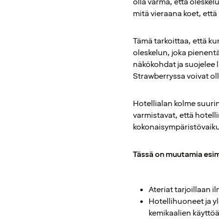
olla varma, että oleskelu
mitä vieraana koet, että
Tämä tarkoittaa, että k
oleskelun, joka pienent
näkökohdat ja suojelee l
Strawberryssa voivat ol
Hotellialan kolme suuri
varmistavat, että hote
kokonaisympäristövaiku
Tässä on muutamia esime
Ateriat tarjoillaan 
Hotellihuoneet ja yl
kemikaalien käyttöä