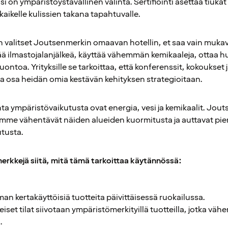
si on ympäristöystävällinen valinta. Sertifiointi asettaa tiukat
 kaikelle kulissien takana tapahtuvalle.
un valitset Joutsenmerkin omaavan hotellin, et saa vain mukav
ää ilmastojalanjälkeä, käyttää vähemmän kemikaaleja, ottaa 
uontoa. Yrityksille se tarkoittaa, että konferenssit, kokoukset
la osa heidän omia kestävän kehityksen strategioitaan.
nta ympäristövaikutusta ovat energia, vesi ja kemikaalit. Jo
llimme vähentävät näiden alueiden kuormitusta ja auttavat p
tusta.
rkkejä siitä, mitä tämä tarkoittaa käytännössä:
ilman kertakäyttöisiä tuotteita päivittäisessä ruokailussa.
eiset tilat siivotaan ympäristömerkityillä tuotteilla, jotka väh
.