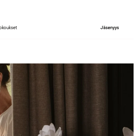
okoukset
Jäsenyys