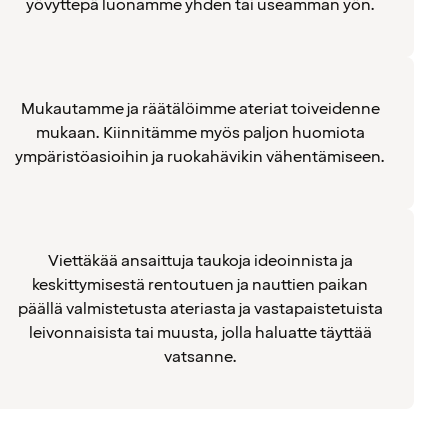
yövyttepä luonamme yhden tai useamman yön.
Mukautamme ja räätälöimme ateriat toiveidenne
mukaan. Kiinnitämme myös paljon huomiota
ympäristöasioihin ja ruokahävikin vähentämiseen.
Viettäkää ansaittuja taukoja ideoinnista ja
keskittymisestä rentoutuen ja nauttien paikan
päällä valmistetusta ateriasta ja vastapaistetuista
leivonnaisista tai muusta, jolla haluatte täyttää
vatsanne.