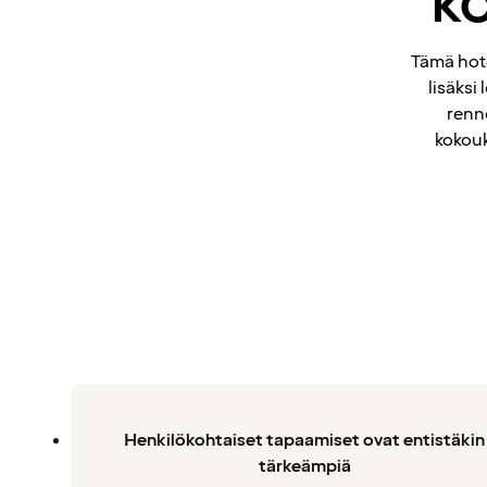
k
Tämä hote
lisäksi
renn
kokouk
Henkilökohtaiset tapaamiset ovat entistäkin
tärkeämpiä