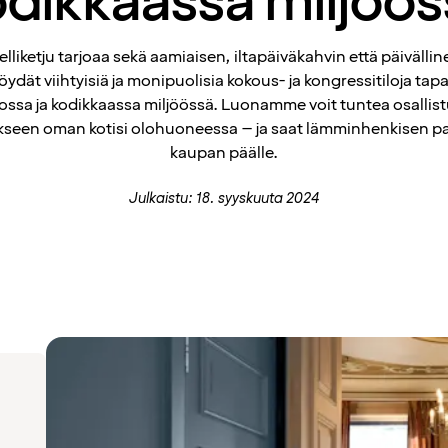
odikkaassa miljöös
lliketju tarjoaa sekä aamiaisen, iltapäiväkahvin että päivälli
 löydät viihtyisiä ja monipuolisia kokous- ja kongressitiloja tap
ossa ja kodikkaassa miljöössä. Luonamme voit tuntea osallist
seen oman kotisi olohuoneessa – ja saat lämminhenkisen p
kaupan päälle.
Julkaistu: 18. syyskuuta 2024