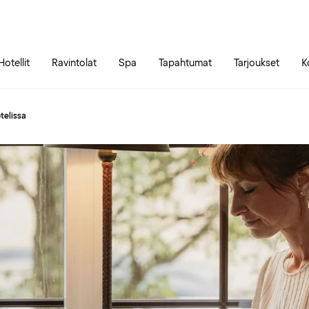
Siirry sivun sisältöön
Siirry sivun päävalikkoon
Hotellit
Ravintolat
Spa
Tapahtumat
Tarjoukset
K
telissa