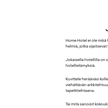
Home Hotel ei ole mikä ta
helmiä, jotka sijaitsevat
Jokaisella hotellilla on
hotellielämyksiä.
Kuvittele herääväsi koll
viehättävän arkkitehtuu
tapettitehtaana.
Tai mitä sanoisit kokouk