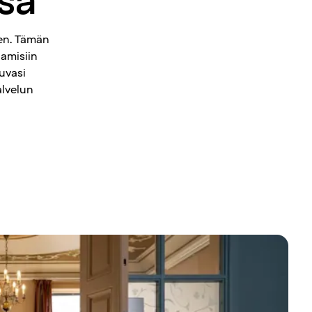
sä
nen. Tämän
aamisiin
uvasi
alvelun