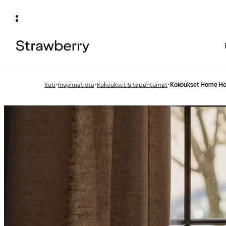
Koti
•
Inspiraatiota
•
Kokoukset & tapahtumat
•
Kokoukset Home Ho
Edellinen
Edellinen
sivu:
sivu: