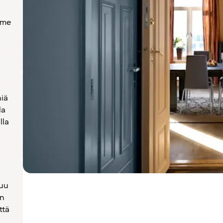
 me
niä
la
lla
uu
en
ttä