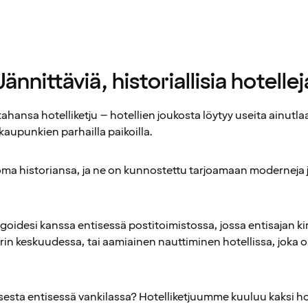
Jännittäviä, historiallisia hotellej
hansa hotelliketju – hotellien joukosta löytyy useita ainutlaatu
 kaupunkien parhailla paikoilla.
 oma historiansa, ja ne on kunnostettu tarjoamaan moderneja ja
egoidesi kanssa entisessä postitoimistossa, jossa entisajan ki
rin keskuudessa, tai aamiainen nauttiminen hotellissa, joka
sesta entisessä vankilassa? Hotelliketjuumme kuuluu kaksi hote