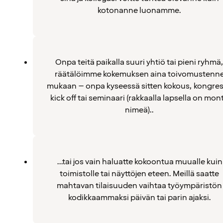
kotonanne luonamme.
Onpa teitä paikalla suuri yhtiö tai pieni ryhmä
räätälöimme kokemuksen aina toivomustenn
mukaan – onpa kyseessä sitten kokous, kongres
kick off tai seminaari (rakkaalla lapsella on mon
nimeä)..
...tai jos vain haluatte kokoontua muualle kuin
toimistolle tai näyttöjen eteen. Meillä saatte
mahtavan tilaisuuden vaihtaa työympäristön
kodikkaammaksi päivän tai parin ajaksi.