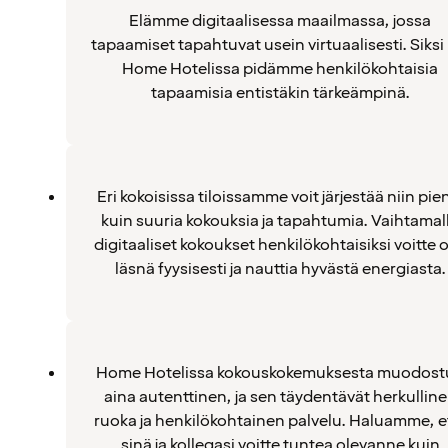
Elämme digitaalisessa maailmassa, jossa
tapaamiset tapahtuvat usein virtuaalisesti. Siksi
Home Hotelissa pidämme henkilökohtaisia
tapaamisia entistäkin tärkeämpinä.
Eri kokoisissa tiloissamme voit järjestää niin pie
kuin suuria kokouksia ja tapahtumia. Vaihtamal
digitaaliset kokoukset henkilökohtaisiksi voitte o
läsnä fyysisesti ja nauttia hyvästä energiasta.
Home Hotelissa kokouskokemuksesta muodost
aina autenttinen, ja sen täydentävät herkullin
ruoka ja henkilökohtainen palvelu. Haluamme, e
sinä ja kollegasi voitte tuntea olevanne kuin