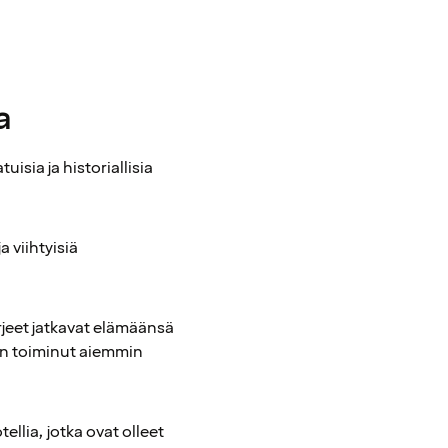
a
isia ja historiallisia
 viihtyisiä
rjeet jatkavat elämäänsä
 on toiminut aiemmin
llia, jotka ovat olleet