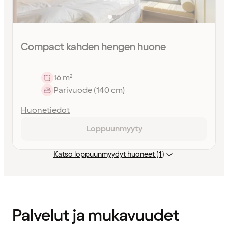
Compact kahden hengen huone
16 m²
Parivuode (140 cm)
Huonetiedot
Loppuunmyyty
Katso loppuunmyydyt huoneet (1)
Sisältö
ladattu
Palvelut ja mukavuudet