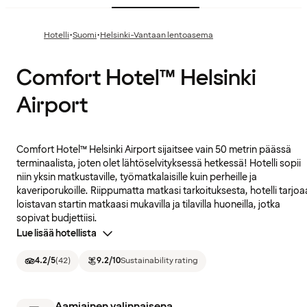
·
·
Hotelli
Suomi
Helsinki-Vantaan lentoasema
Comfort Hotel™ Helsinki
Airport
Comfort Hotel™ Helsinki Airport sijaitsee vain 50 metrin päässä
terminaalista, joten olet lähtöselvityksessä hetkessä! Hotelli sopii
niin yksin matkustaville, työmatkalaisille kuin perheille ja
kaveriporukoille. Riippumatta matkasi tarkoituksesta, hotelli tarjoa
loistavan startin matkaasi mukavilla ja tilavilla huoneilla, jotka
sopivat budjettiisi.
Lue lisää hotellista
4.2
/5
(
42
)
9.2
/10
Sustainability rating
Aamiainen valinnaisena