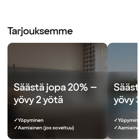
Tarjouksemme
Säästä jopa 20% –
Sääst
yövy 2 yötä
yövy 
✓
Yöpyminen
✓
Yöpymin
✓
Aamiainen (jos soveltuu)
✓
Aamiainen