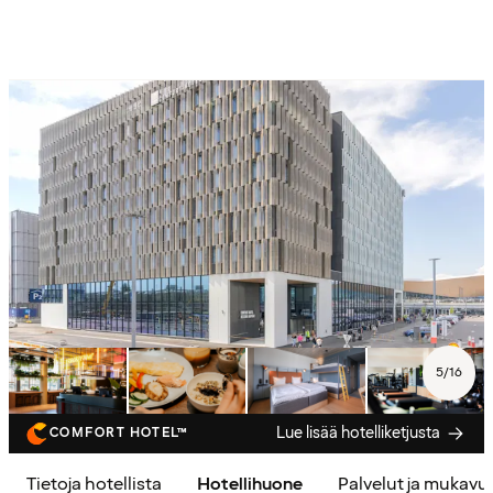
5
/
16
Lue lisää hotelliketjusta
COMFORT HOTEL™
Tietoja hotellista
Hotellihuone
Palvelut ja mukavu