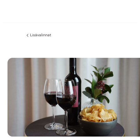
Lisävalinnat
Edellinen
sivu: