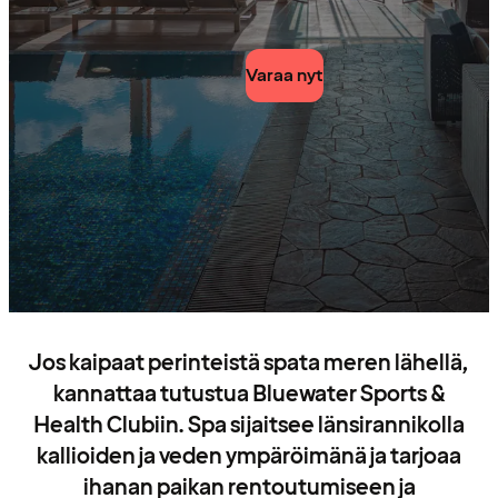
Varaa nyt
Jos kaipaat perinteistä spata meren lähellä,
kannattaa tutustua Bluewater Sports &
Health Clubiin. Spa sijaitsee länsirannikolla
kallioiden ja veden ympäröimänä ja tarjoaa
ihanan paikan rentoutumiseen ja