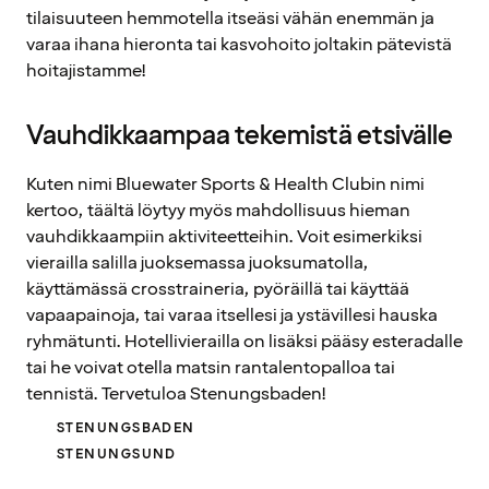
tilaisuuteen hemmotella itseäsi vähän enemmän ja
varaa ihana hieronta tai kasvohoito joltakin pätevistä
hoitajistamme!
Vauhdikkaampaa tekemistä etsivälle
Kuten nimi Bluewater Sports & Health Clubin nimi
kertoo, täältä löytyy myös mahdollisuus hieman
vauhdikkaampiin aktiviteetteihin. Voit esimerkiksi
vierailla salilla juoksemassa juoksumatolla,
käyttämässä crosstraineria, pyöräillä tai käyttää
vapaapainoja, tai varaa itsellesi ja ystävillesi hauska
ryhmätunti. Hotellivierailla on lisäksi pääsy esteradalle
tai he voivat otella matsin rantalentopalloa tai
tennistä. Tervetuloa Stenungsbaden!
STENUNGSBADEN
STENUNGSUND