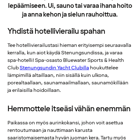
lepäämiseen. Ui, sauno tai varaa ihana hoito
ja anna kehon ja sielun rauhoittua.
Yhdistä hotellivierailu spahan
Tee hotellivierailustasi hieman erityisempi seuraavalla
kerralla, kun aiot käydä Stenungsundissa, ja varaa
spa-hotelli! Spa-osasto Bluewater Sports & Health
Club
Stenungsundin Yacht Clubilla
houkuttelee
lämpimillä altaillaan, niin sisällä kuin ulkona,
porealtaallaan, saunamaailmallaan, saunamökillään
ja erilaisilla hoidoillaan.
Hemmottele itseäsi vähän enemmän
Paikassa on myös aurinkokansi, johon voit asettua
rentoutumaan ja nauttimaan karusta
saaristomaisemasta hyvän juoman kera. Tartu myös