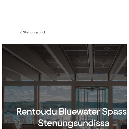
Stenungsund
Edellinen
sivu:
Rentoudu Bluewater Spass
Stenungsundissa