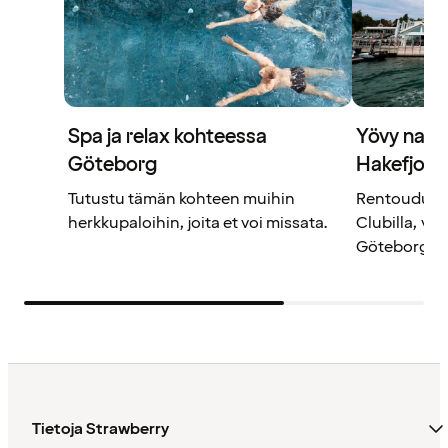
Spa ja relax kohteessa
Yövy naut
Göteborg
Hakefjord
Tutustu tämän kohteen muihin
Rentoudu S
herkkupaloihin, joita et voi missata.
Clubilla, va
Göteborgist
Tietoja Strawberry