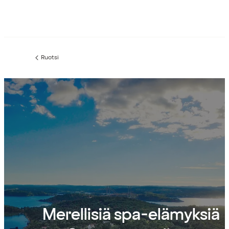
Ruotsi
Edellinen
sivu:
Merellisiä spa-elämyksiä