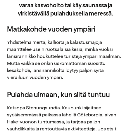
varaa kasvohoito tai käy saunassa ja
virkistävällä pulahduksella meressä.
Matkakohde vuoden ympäri
Yhdistelmä merta, kallioita ja kalastusmajoja
määrittelee usein ruotsalaisia kesiä, minkä vuoksi
länsirannikko houkuttelee turisteja ympäri maailman.
Mutta vaikka se onkin uskomattoman suosittu
kesäkohde, länsirannikolta löytyy paljon syitä
vierailuun vuoden ympäri.
Pulahda uimaan, kun siltä tuntuu
Katsopa Stenungsundia. Kaupunki sijaitsee
syrjäisemmässä paikassa lähellä Göteborgia, aivan
Hake-vuonon tuntumassa, ja tarjoaa paljon
vauhdikkaita ja rentouttavia aktiviteetteja. Jos etsit