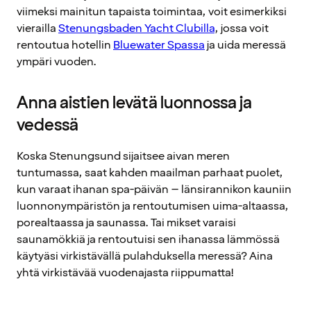
viimeksi mainitun tapaista toimintaa, voit esimerkiksi
vierailla
Stenungsbaden Yacht Clubilla
, jossa voit
rentoutua hotellin
Bluewater Spassa
ja uida meressä
ympäri vuoden.
Anna aistien levätä luonnossa ja
vedessä
Koska Stenungsund sijaitsee aivan meren
tuntumassa, saat kahden maailman parhaat puolet,
kun varaat ihanan spa-päivän – länsirannikon kauniin
luonnonympäristön ja rentoutumisen uima-altaassa,
porealtaassa ja saunassa. Tai mikset varaisi
saunamökkiä ja rentoutuisi sen ihanassa lämmössä
käytyäsi virkistävällä pulahduksella meressä? Aina
yhtä virkistävää vuodenajasta riippumatta!