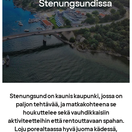
Stenungsundissa
Stenungsund on kaunis kaupunki, jossa on
paljon tehtävää, ja matkakohteena se
houkuttelee sekä vauhdikkaisiin
aktiviteetteihin että rentouttavaan spahan.
Loju porealtaassa hyvä juoma kädessä,