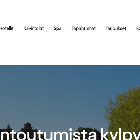
Siirry sivun sisältöön
Siirry sivun päävalikkoon
Hotellit
Ravintolat
Spa
Tapahtumat
Tarjoukset
K
ntoutumista kylpy