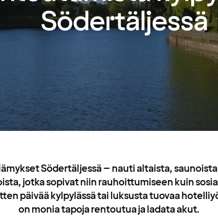
Södertäljessä
ämykset Södertäljessä – nauti altaista, saunoista
loista, jotka sopivat niin rauhoittumiseen kuin sosia
tten päivää kylpylässä tai luksusta tuovaa hotelliy
on monia tapoja rentoutua ja ladata akut.