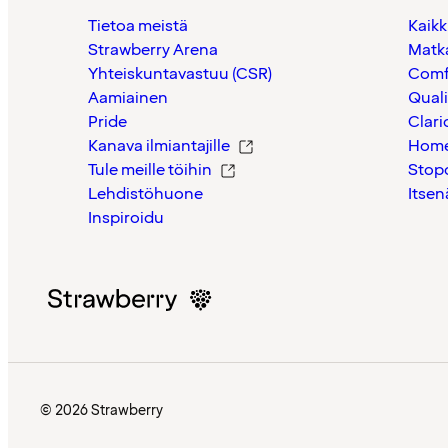
Tietoa meistä
Kaikk
Strawberry Arena
Matk
Yhteiskuntavastuu (CSR)
Comf
Aamiainen
Quali
Pride
Clari
Kanava ilmiantajille
Home
Tule meille töihin
Stop
Lehdistöhuone
Itsen
Inspiroidu
© 2026 Strawberry