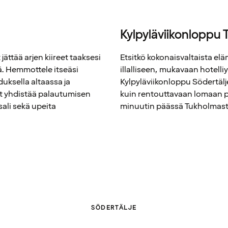
Kylpyläviikonloppu 
jättää arjen kiireet taaksesi
Etsitkö kokonaisvaltaista el
ä. Hemmottele itseäsi
illalliseen, mukavaan hotel
duksella altaassa ja
Kylpyläviikonloppu Södertälje
t yhdistää palautumisen
kuin rentouttavaan lomaan p
ali sekä upeita
minuutin päässä Tukholmast
SÖDERTÄLJE