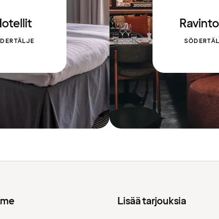
otellit
Ravinto
DERTÄLJE
SÖDERTÄ
mme
Lisää tarjouksia