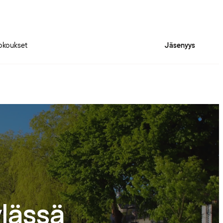
okoukset
Jäsenyys
lässä