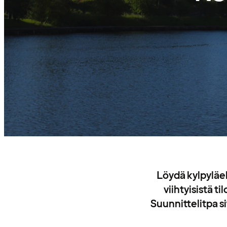
Löydä kylpyläel
viihtyisistä ti
Suunnittelitpa si