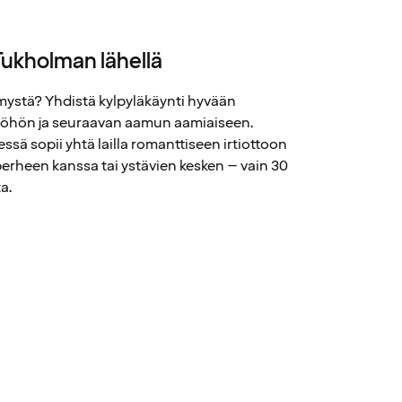
Tukholman lähellä
ämystä? Yhdistä kylpyläkäynti hyvään
liyöhön ja seuraavan aamun aamiaiseen.
ssä sopii yhtä lailla romanttiseen irtiottoon
erheen kanssa tai ystävien kesken – vain 30
a.