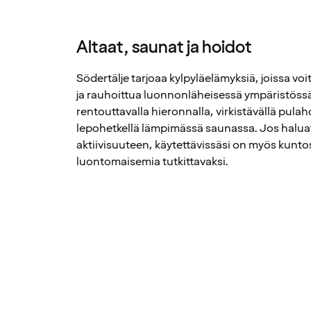
Altaat, saunat ja hoidot
Södertälje tarjoaa kylpyläelämyksiä, joissa voit 
ja rauhoittua luonnonläheisessä ympäristöss
rentouttavalla hieronnalla, virkistävällä pulah
lepohetkellä lämpimässä saunassa. Jos halua
aktiivisuuteen, käytettävissäsi on myös kuntos
luontomaisemia tutkittavaksi.