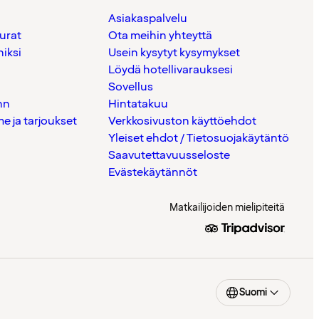
Asiakaspalvelu
urat
Ota meihin yhteyttä
iksi
Usein kysytyt kysymykset
Löydä hotellivarauksesi
Sovellus
nn
Hintatakuu
 ja tarjoukset
Verkkosivuston käyttöehdot
Yleiset ehdot / Tietosuojakäytäntö
Saavutettavuusseloste
Evästekäytännöt
Matkailijoiden mielipiteitä
Suomi