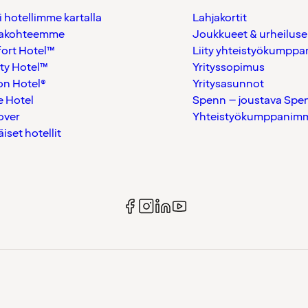
i hotellimme kartalla
Lahjakortit
akohteemme
Joukkueet & urheiluse
ort Hotel™
Liity yhteistyökumppan
ty Hotel™
Yrityssopimus
on Hotel®
Yritysasunnot
 Hotel
Spenn – joustava Spe
over
Yhteistyökumppanimme
äiset hotellit