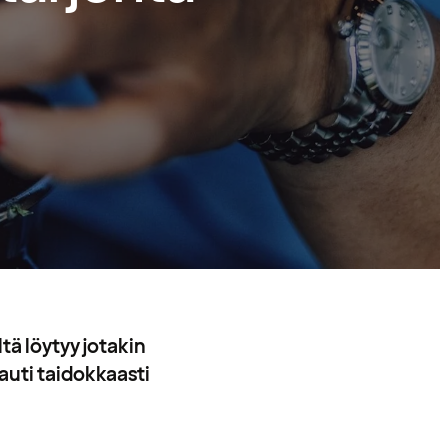
tä löytyy jotakin
nauti taidokkaasti