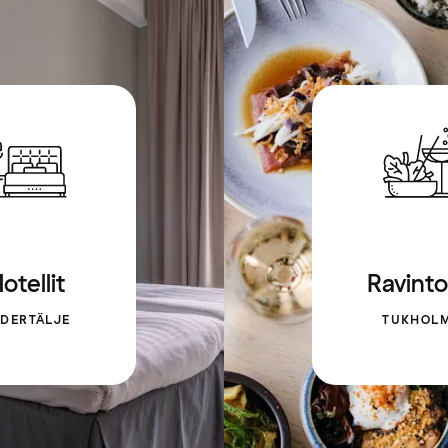
otellit
Ravinto
DERTÄLJE
TUKHOL