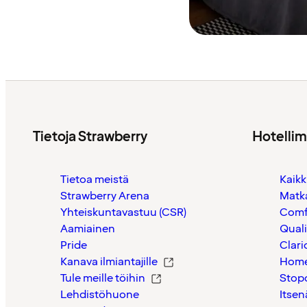
Tietoja Strawberry
Hotelli
Tietoa meistä
Kaikk
Strawberry Arena
Matk
Yhteiskuntavastuu (CSR)
Comf
Aamiainen
Quali
Pride
Clari
Kanava ilmiantajille
Home
Tule meille töihin
Stop
Lehdistöhuone
Itsen