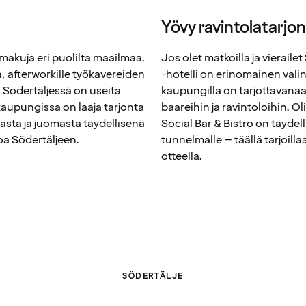
Yövy ravintolatarjo
makuja eri puolilta maailmaa.
Jos olet matkoilla ja vieraile
n, afterworkille työkavereiden
-hotelli on erinomainen valint
, Södertäljessä on useita
kaupungilla on tarjottavana
kaupungissa on laaja tarjonta
baareihin ja ravintoloihin. Oli
oasta ja juomasta täydellisenä
Social Bar & Bistro on täydellin
oa Södertäljeen.
tunnelmalle – täällä tarjoill
otteella.
SÖDERTÄLJE