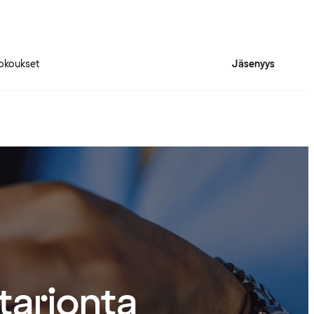
okoukset
Jäsenyys
atarjonta