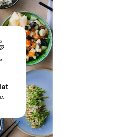
lat
MA