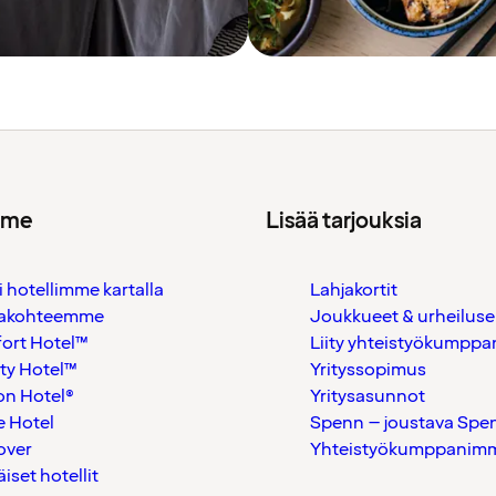
mme
Lisää tarjouksia
i hotellimme kartalla
Lahjakortit
akohteemme
Joukkueet & urheiluse
ort Hotel™
Liity yhteistyökumppan
ty Hotel™
Yrityssopimus
on Hotel®
Yritysasunnot
 Hotel
Spenn – joustava Spe
over
Yhteistyökumppanimme
äiset hotellit