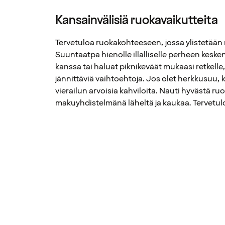
Kansainvälisiä ruokavaikutteita
Tervetuloa ruokakohteeseen, jossa ylistetään 
Suuntaatpa hienolle illalliselle perheen keske
kanssa tai haluat piknikeväät mukaasi retkelle
jännittäviä vaihtoehtoja. Jos olet herkkusuu, 
vierailun arvoisia kahviloita. Nauti hyvästä ru
makuyhdistelmänä läheltä ja kaukaa. Tervetul