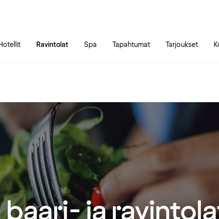
Siirry sivun sisältöön
Siirry sivun päävalikkoon
Hotellit
Ravintolat
Spa
Tapahtumat
Tarjoukset
K
 baari- ja ravintol