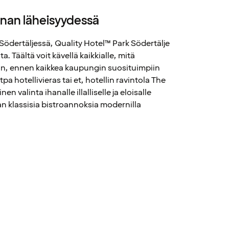
nnan läheisyydessä
t Södertäljessä, Quality Hotel™ Park Södertälje
a. Täältä voit kävellä kaikkialle, mitä
an, ennen kaikkea kaupungin suosituimpiin
tpa hotellivieras tai et, hotellin ravintola The
en valinta ihanalle illalliselle ja eloisalle
aan klassisia bistroannoksia modernilla