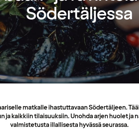
Södertäljessa
ariselle matkalle ihastuttavaan Södertäljeen. Tääl
ja kaikkiin tilaisuuksiin. Unohda arjen huolet ja 
valmistetusta illallisesta hyvässä seurassa.