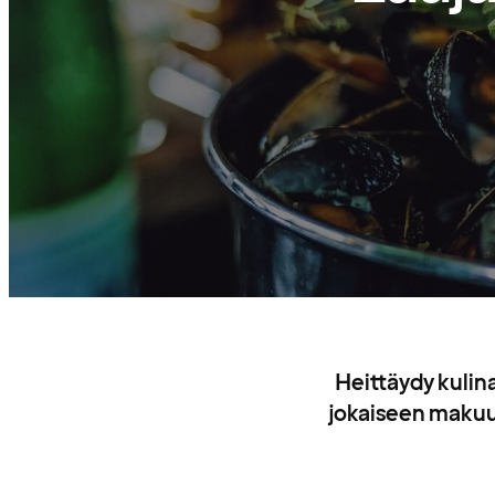
Heittäydy kulina
jokaiseen makuun 