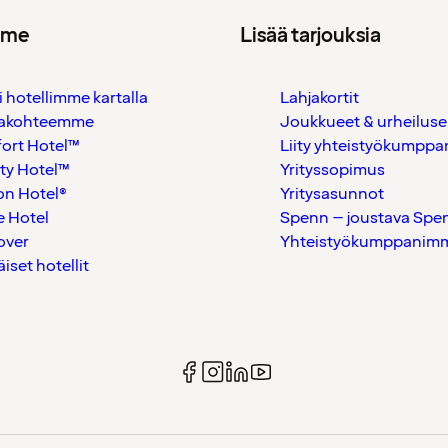
mme
Lisää tarjouksia
i hotellimme kartalla
Lahjakortit
akohteemme
Joukkueet & urheiluse
ort Hotel™
Liity yhteistyökumppan
ty Hotel™
Yrityssopimus
on Hotel®
Yritysasunnot
 Hotel
Spenn – joustava Spe
over
Yhteistyökumppanimme
äiset hotellit