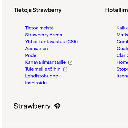
Tietoja Strawberry
Hotelli
Tietoa meistä
Kaikk
Strawberry Arena
Matk
Yhteiskuntavastuu (CSR)
Comf
Aamiainen
Quali
Pride
Clari
Kanava ilmiantajille
Home
Tule meille töihin
Stop
Lehdistöhuone
Itsen
Inspiroidu