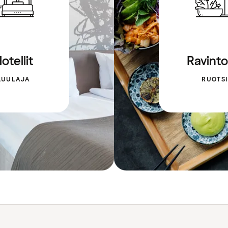
otellit
Ravinto
LUULAJA
RUOTSI