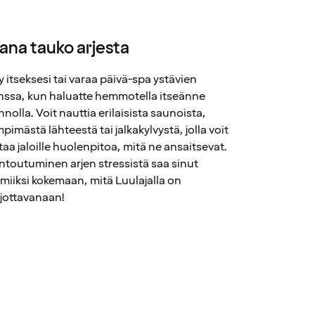
hana tauko arjesta
y itseksesi tai varaa päivä-spa ystävien
nssa, kun haluatte hemmotella itseänne
nnolla. Voit nauttia erilaisista saunoista,
mpimästä lähteestä tai jalkakylvystä, jolla voit
taa jaloille huolenpitoa, mitä ne ansaitsevat.
ntoutuminen arjen stressistä saa sinut
lmiiksi kokemaan, mitä Luulajalla on
rjottavanaan!