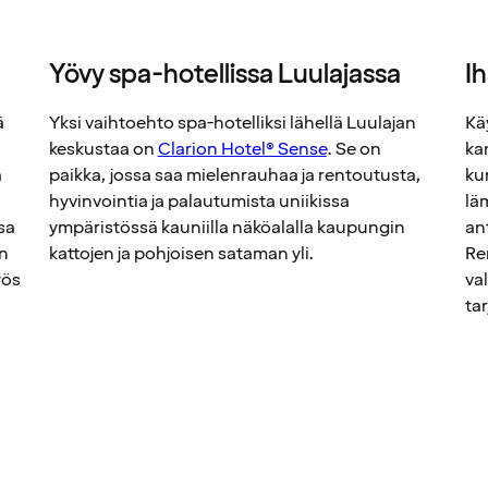
Yövy spa-hotellissa Luulajassa
I
ä
Yksi vaihtoehto spa-hotelliksi lähellä Luulajan
Kä
keskustaa on
Clarion Hotel® Sense
. Se on
ka
a
paikka, jossa saa mielenrauhaa ja rentoutusta,
ku
hyvinvointia ja palautumista uniikissa
lä
sa
ympäristössä kauniilla näköalalla kaupungin
an
en
kattojen ja pohjoisen sataman yli.
Re
yös
va
ta