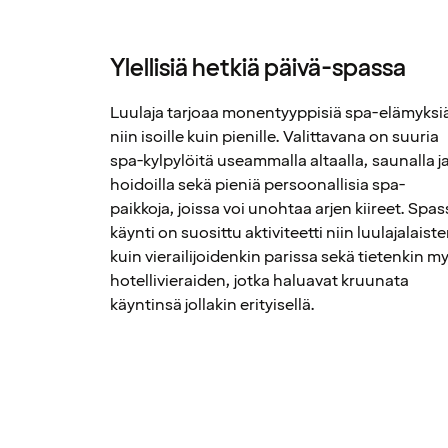
Ylellisiä hetkiä päivä-spassa
Luulaja tarjoaa monentyyppisiä spa-elämyksi
niin isoille kuin pienille. Valittavana on suuria
spa-kylpylöitä useammalla altaalla, saunalla j
hoidoilla sekä pieniä persoonallisia spa-
paikkoja, joissa voi unohtaa arjen kiireet. Spas
käynti on suosittu aktiviteetti niin luulajalaist
kuin vierailijoidenkin parissa sekä tietenkin m
hotellivieraiden, jotka haluavat kruunata
käyntinsä jollakin erityisellä.