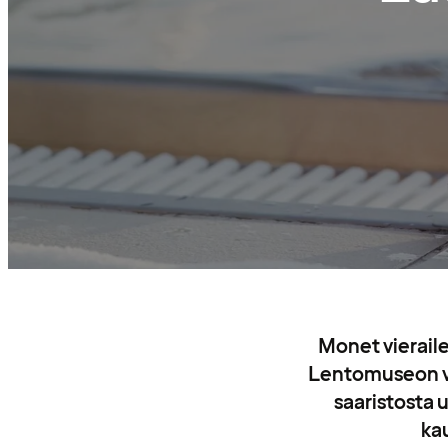
Monet vierail
Lentomuseon vuo
saaristosta u
ka