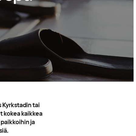
Kyrkstadin tai
it kokea kaikkea
 paikkoihin ja
iä.