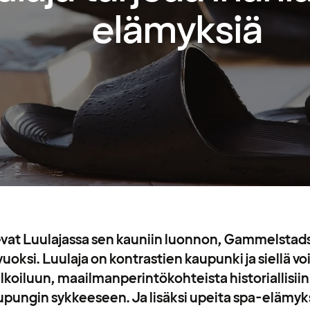
elämyksiä
evat Luulajassa sen kauniin luonnon, Gammelstads 
ksi. Luulaja on kontrastien kaupunki ja siellä vo
lkoiluun, maailmanperintökohteista historiallisiin
upungin sykkeeseen. Ja lisäksi upeita spa-elämyks