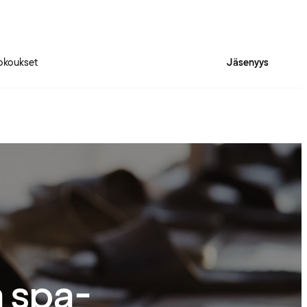
okoukset
Jäsenyys
a spa-