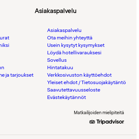
Asiakaspalvelu
Asiakaspalvelu
urat
Ota meihin yhteyttä
iksi
Usein kysytyt kysymykset
Löydä hotellivarauksesi
Sovellus
nn
Hintatakuu
 ja tarjoukset
Verkkosivuston käyttöehdot
Yleiset ehdot / Tietosuojakäytäntö
Saavutettavuusseloste
Evästekäytännöt
Matkailijoiden mielipiteitä